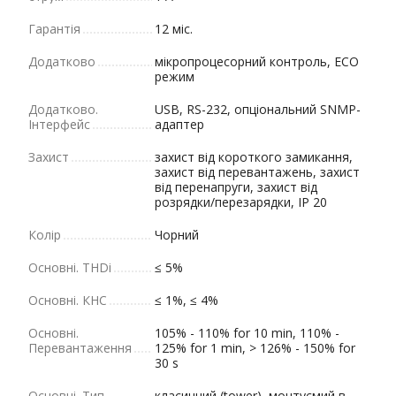
Гарантія
12 міс.
Додатково
мікропроцесорний контроль, ECO
режим
Додатково.
USB, RS-232, опціональний SNMP-
Інтерфейс
адаптер
Захист
захист від короткого замикання,
захист від перевантажень, захист
від перенапруги, захист від
розрядки/перезарядки, IP 20
Колір
Чорний
Основні. THDi
≤ 5%
Основні. КНС
≤ 1%, ≤ 4%
Основні.
105% - 110% for 10 min, 110% -
Перевантаження
125% for 1 min, > 126% - 150% for
30 s
Основні. Тип
класичний (tower), монтуємий в