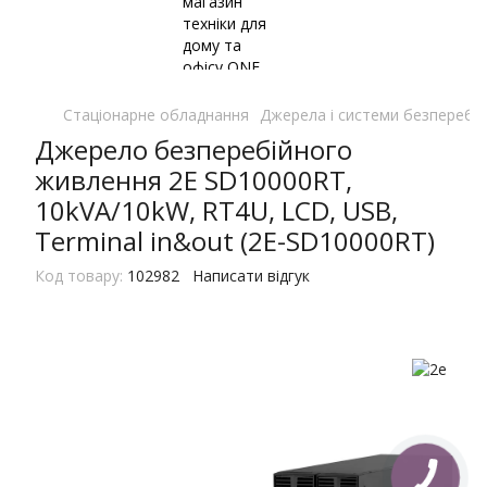
Стаціонарне обладнання
Джерела і системи безперебі
Джерело безперебійного
живлення 2E SD10000RT,
10kVA/10kW, RT4U, LCD, USB,
Terminal in&out (2E-SD10000RT)
Код товару:
102982
Написати відгук