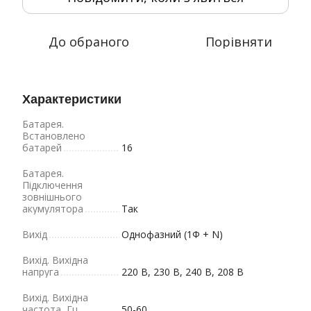
До обраного
Порівняти
Характеристики
Батарея.
Bстановлено
батарей
16
Батарея.
Підключення
зовнішнього
акумулятора
Так
Вихід
Однофазний (1Φ + N)
Вихід. Вихідна
напруга
220 В, 230 В, 240 В, 208 В
Вихід. Вихідна
частота, Гц
50-60