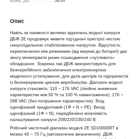
шуму, Дб
58.00
Опис
Навіть за наявності великих відхилень вхідної напруги
ДБЖ 2Е продовжує живити під’єднані пристрої чистою
синусоїдальною стабілізованою напругою. Відсутність
переключення між режимами (від мережі до батареї) дає
змогу мінімізувати ризик пошкодження «чутливого»
обладнання. Зокрема такі ДБЖ використовують для
безперебійного забезпечення електроенергією
медичного устаткування, для дата-центрів та підприємств
із безперервним циклом виробництва. Діапазон вхідної
напруги становить: 110 ~ 176 VAC (лінійне зниження
характеристик між 50 % та 100 % навантаження); 176 ~
288 VAC (без погіршення характеристик). Вхід:
однофазний тридротовий (1Φ + N + PE). Вихід:
однофазний (1Φ + N), передбачено можливість
налаштування напруги 208/220/230/240 В.
Робочий частотний діапазон моделі 2E SD10000RT в
межах 40 ~ 70 Гц (автоматичне визначення). ДБЖ