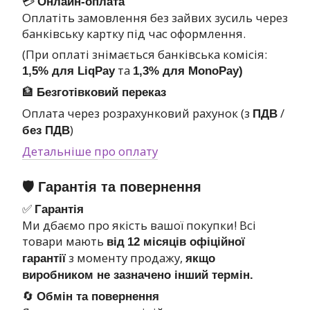
💳
Онлайн-оплата
Оплатіть замовлення без зайвих зусиль через
банківську картку під час оформлення.
(При оплаті знімається банківська комісія:
та
1,5% для LiqPay
1,3% для MonoPay)
🏦
Безготівковий переказ
Оплата через розрахунковий рахунок (з
/
ПДВ
)
без ПДВ
Детальніше про оплату
🛡 Гарантія та повернення
✅
Гарантія
Ми дбаємо про якість вашої покупки! Всі
товари мають
від
12 місяців офіційної
з моменту продажу,
гарантії
якщо
виробником не зазначено інший термін.
🔄
Обмін та повернення