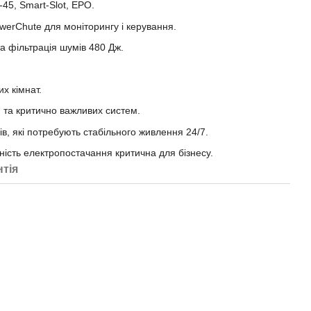
45, Smart-Slot, EPO.
erChute для моніторингу і керування.
та фільтрація шумів 480 Дж.
х кімнат.
та критично важливих систем.
в, які потребують стабільного живлення 24/7.
ність електропостачання критична для бізнесу.
нтія