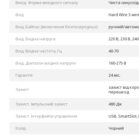
Вихід. Форма вихідного сигналу
Чиста синусоїд
Вхід
Hard Wire 3 wir
Вхід. Байпас (включення безпосередньо)
ручний/автом
Вхід. Вхідна напруга
220 В, 230 В, 240
Вхід. Вхідна частота, Гц
40-70
Вхід. Діапазон вхідної напруги
160-275 В
Гарантія
24 міс.
захист від кор
Захист
перешкод
Захист. Імпульсний захист
480 Дж
Захист. Інтерфейси управління
USB, SmartSlot, 
Колір
Чорний