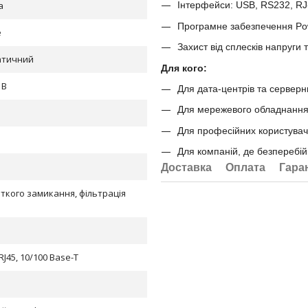
Інтерфейси: USB, RS232, RJ-
а
Програмне забезпечення Pow
e
Захист від сплесків напруги 
атичний
Для кого:
 В
Для дата-центрів та серверни
Для мережевого обладнання 
Для професійних користувачі
Для компаній, де безперебій
Доставка
Оплата
Гара
откого замикання, фільтрація
RJ45, 10/100 Base-T