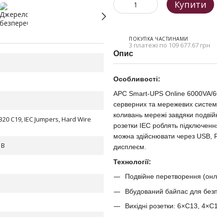
Купити
ПОКУПКА ЧАСТИНАМИ
3 платежі по 109 677.67 грн
Опис
Особливості:
APC Smart-UPS Online 6000VA/
серверних та мережевих систем. 
коливань мережі завдяки подвійн
 320 C19, IEC Jumpers, Hard Wire
розетки IEC роблять підключенн
можна здійснювати через USB, 
 В
дисплеєм.
Технології:
Подвійне перетворення (онла
Вбудований байпас для безп
Вихідні розетки: 6×C13, 4×C