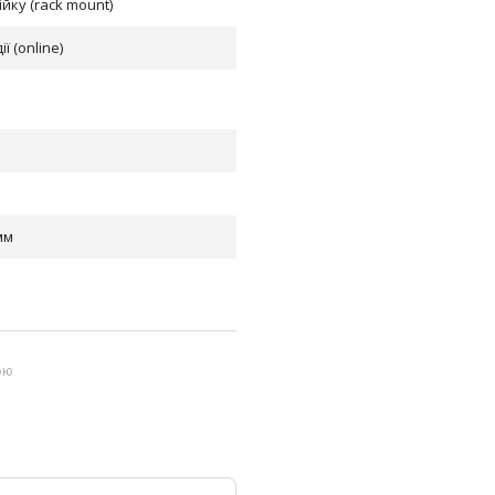
йку (rack mount)
ї (online)
мм
ою