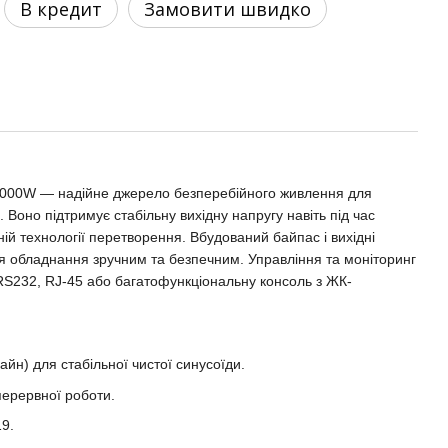
В кредит
Замовити швидко
6000W — надійне джерело безперебійного живлення для
Воно підтримує стабільну вихідну напругу навіть під час
ій технології перетворення. Вбудований байпас і вихідні
я обладнання зручним та безпечним. Управління та моніторинг
RS232, RJ-45 або багатофункціональну консоль з ЖК-
йн) для стабільної чистої синусоїди.
ерервної роботи.
19.