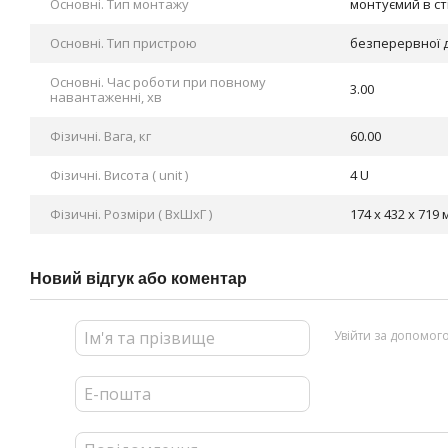
Основні. Тип монтажу
монтуємий в сті
Основні. Тип пристрою
безперервної ді
Основні. Час роботи при повному
3.00
навантаженні, хв
Фізичні. Вага, кг
60.00
Фізичні. Висота ( unit )
4 U
Фізичні. Розміри ( ВхШхГ )
174 х 432 х 719 
Новий відгук або коментар
Увійти за допомог