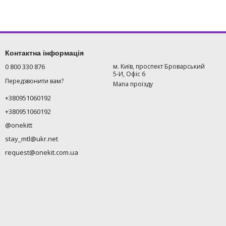
Контактна інформація
0 800 330 876
м. Київ, проспект Броварський
5-И, Офіс 6
Передзвонити вам?
Мапа проїзду
+380951060192
+380951060192
@onekitt
stay_mtl@ukr.net
request@onekit.com.ua