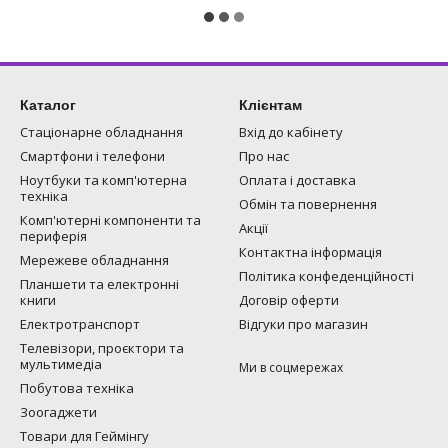
Каталог
Клієнтам
Стаціонарне обладнання
Вхід до кабінету
Смартфони і телефони
Про нас
Ноутбуки та комп'ютерна
Оплата і доставка
техніка
Обмін та повернення
Комп'ютерні компоненти та
Акції
периферія
Контактна інформація
Мережеве обладнання
Політика конфеденційності
Планшети та електронні
книги
Договір оферти
Електротранспорт
Відгуки про магазин
Телевізори, проєктори та
мультимедіа
Ми в соцмережах
Побутова техніка
Зоогаджети
Товари для Геймінгу