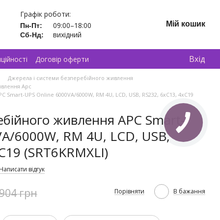
Графік роботи:
Мій кошик
09:00–18:00
Пн-Пт:
вихідний
Сб-Нд:
Вхід
ційності
Договір оферти
Джерела і системи безперебійного живлення
ивлення Apc
Smart-UPS Online 6000VA/6000W, RM 4U, LCD, USB, RS232, 6xC13, 4xC19
бійного живлення APC Smart-
VA/6000W, RM 4U, LCD, USB,
xC19 (SRT6KRMXLI)
Написати відгук
 904 грн
Порівняти
В бажання