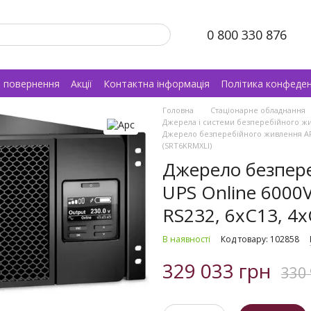
0 800 330 876
а повернення
Акції
Контактна інформація
Політика конфеден
Головна
Стаціонарне обладнання
Джерела і системи безперебійного ж
Джерело безперебійного живлення APC 
(SRT6KRMXLI)
Джерело безпере
UPS Online 6000
RS232, 6xC13, 4
В наявності
Код товару: 102858
329 033 грн
330