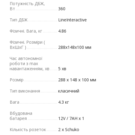
Потужність ДБЖ,
Вт
360
Тип ДБЖ
LineInteractive
Фізичні. Вага, кг
4.86
Фізичні. Розміри (
ВхШхГ )
288х148х100 мм
Час автономної
роботи з max
навантаженням, хв
5 хв
Розмір
288 х 148 х 100 мм
Тип виконання
класичний
Вага
4.3 кг
Вбудована
батарея
12V / 7AH x 1
Кількість розеток
2 x Schuko