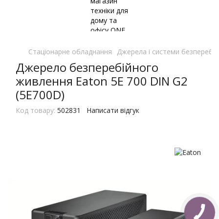
Стаціонарне обладнання
Джерела і системи безперебі
Джерело безперебiйного
живлення Eaton 5E 700 DIN G2
(5E700D)
Код товару:
502831
Написати відгук