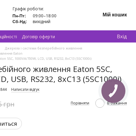
Графік роботи:
Мій кошик
09:00–18:00
Пн-Пт:
вихідний
Сб-Нд:
Вхід
ційності
Договір оферти
Джерела і системи безперебійного живлення
ивлення Eaton
n 5SC, 1000VA/700W, LCD, USB, RS232, 8xC13 (5SC1000i)
бійного живлення Eaton 5SC,
, USB, RS232, 8xC13 (5SC1000i)
2844
Написати відгук
6 грн
Порівняти
В бажання
виться