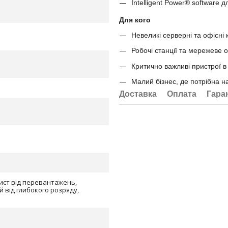
Intelligent Power® software 
Для кого
Невеликі серверні та офісні 
Робочі станції та мережеве
Критично важливі пристрої в
Малий бізнес, де потрібна 
Доставка
Оплата
Гара
хист від перевантажень,
 від глибокого розряду,