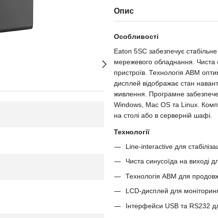
Опис
Особливості
Eaton 5SC забезпечує стабільне
мережевого обладнання. Чиста с
пристроїв. Технологія ABM опти
дисплей відображає стан наван
живлення. Програмне забезпече
Windows, Mac OS та Linux. Комп
на столі або в серверній шафі.
Технології
Line-interactive для стабіліза
Чиста синусоїда на виході д
Технологія ABM для продов
LCD-дисплей для моніторинг
Інтерфейси USB та RS232 дл