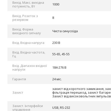
Вихід. Макс. вихідна
1000
потужність, Вт
Вихід. Розеток з
8
резервом
Вихід. Форма
Чиста синусоїда
вихідного сигналу
Вхід. Вхідна напруга
230 В
Вхід. Вхідна частота,
55-65, 45-55
Гц
Вхід. Діапазон вхідної
184-276 В
напруги
Гарантія
24 міс.
захист від короткого замикання, за
Захист
фільтрація перешкод, захист батарей
Захист від високовольтних імпульсів
Захист. Інтерфейси
USB, RS-232
управління