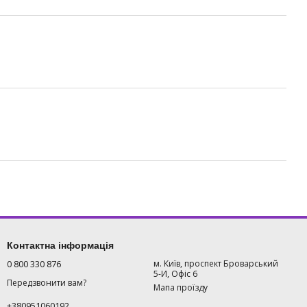
Контактна інформація
0 800 330 876
м. Київ, проспект Броварський
5-И, Офіс 6
Передзвонити вам?
Мапа проїзду
+380951060192