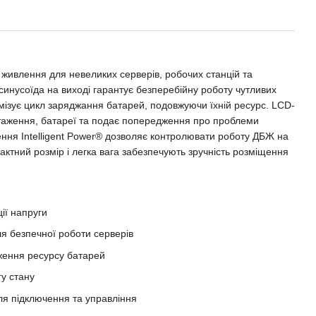
 живлення для невеликих серверів, робочих станцій та
инусоїда на виході гарантує безперебійну роботу чутливих
мізує цикл заряджання батарей, подовжуючи їхній ресурс. LCD-
таження, батареї та подає попередження про проблеми
ння Intelligent Power® дозволяє контролювати роботу ДБЖ на
актний розмір і легка вага забезпечують зручність розміщення
ції напруги
ля безпечної роботи серверів
ження ресурсу батарей
у стану
я підключення та управління