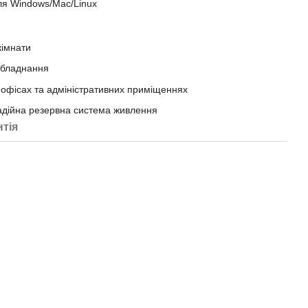
для Windows/Mac/Linux
кімнати
 обладнання
 офісах та адміністративних приміщеннях
надійна резервна система живлення
нтія