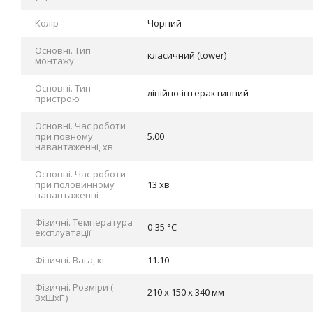
Колір
Чорний
Основні. Тип
класичний (tower)
монтажу
Основні. Тип
лінійно-інтерактивний
пристрою
Основні. Час роботи
при повному
5.00
навантаженні, хв
Основні. Час роботи
при половинному
13 хв
навантаженні
Фізичні. Tемпература
0-35 °C
експлуатації
Фізичні. Вага, кг
11.10
Фізичні. Розміри (
210 x 150 x 340 мм
ВхШхГ )