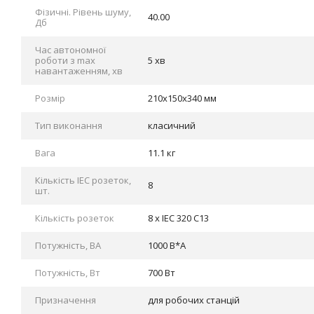
Фізичні. Рівень шуму,
40.00
Дб
Час автономної
роботи з max
5 хв
навантаженням, хв
Розмір
210x150x340 мм
Тип виконання
класичний
Вага
11.1 кг
Кількість IEC розеток,
8
шт.
Кількість розеток
8 x IEC 320 C13
Потужність, ВА
1000 В*А
Потужність, Вт
700 Вт
Призначення
для робочих станцій