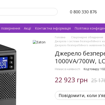
0 800 330 876
а повернення
Акції
Контактна інформація
Політика конфеден
Головна
Стаціонарне обладнання
Джерела і системи безперебійного ж
Джерело безперебійного живлення Eato
Джерело безпере
1000VA/700W, LCD
Немає в наявності
Код товару: 10
22 923 грн
25 17
Повідомити, коли з'я