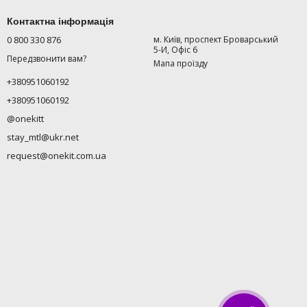
Контактна інформація
0 800 330 876
м. Київ, проспект Броварський
5-И, Офіс 6
Передзвонити вам?
Мапа проїзду
+380951060192
+380951060192
@onekitt
stay_mtl@ukr.net
request@onekit.com.ua