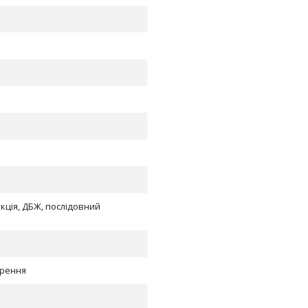
укція, ДБЖ, послідовний
орення