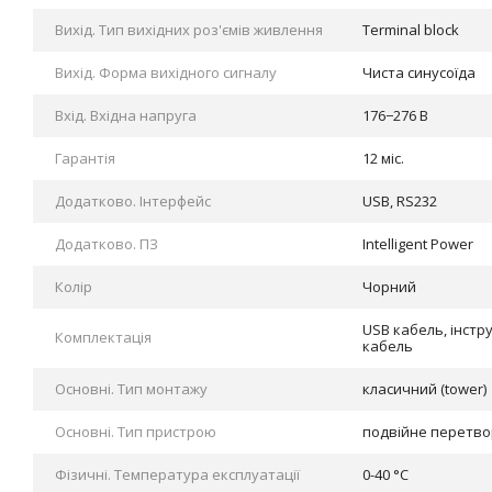
Вихід. Тип вихідних роз'ємів живлення
Terminal block
Вихід. Форма вихідного сигналу
Чиста синусоїда
Вхід. Вхідна напруга
176−276 В
Гарантія
12 міс.
Додатково. Інтерфейс
USB, RS232
Додатково. ПЗ
Intelligent Power
Колір
Чорний
USB кабель, інстр
Комплектація
кабель
Основні. Тип монтажу
класичний (tower)
Основні. Тип пристрою
подвійне перетв
Фізичні. Tемпература експлуатації
0-40 °C