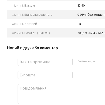
Фізичні. Вага, кг
85.40
Фізичні. Відносна вологість
0-95% (без конденс
Фізичні. Дисплей
Так
Фізичні. Розміри ( ВхШхГ )
708,5 x 262,4 x 612,
Новий відгук або коментар
Увійти за допомог