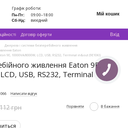
Графік роботи:
Мій кошик
09:00–18:00
Пн-Пт:
вихідний
Сб-Нд:
Вхід
ційності
Договір оферти
Джерела і системи безперебійного живлення
ивлення Eaton
 9E, 10000VA/8000W, LCD, USB, RS232, Terminal in&out (9E10KI)
бійного живлення Eaton 9E,
LCD, USB, RS232, Terminal
3066
Написати відгук
 112 грн
Порівняти
В бажання
виться