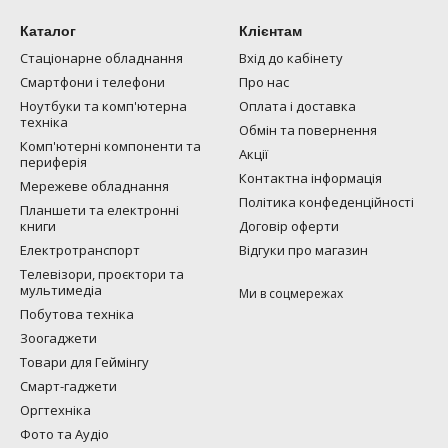
Каталог
Клієнтам
Стаціонарне обладнання
Вхід до кабінету
Смартфони і телефони
Про нас
Ноутбуки та комп'ютерна
Оплата і доставка
техніка
Обмін та повернення
Комп'ютерні компоненти та
Акції
периферія
Контактна інформація
Мережеве обладнання
Політика конфеденційності
Планшети та електронні
книги
Договір оферти
Електротранспорт
Відгуки про магазин
Телевізори, проєктори та
мультимедіа
Ми в соцмережах
Побутова техніка
Зоогаджети
Товари для Геймінгу
Смарт-гаджети
Оргтехніка
Фото та Аудіо