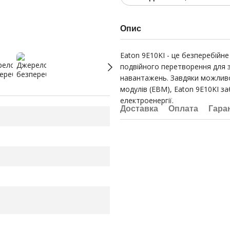
Опис
Eaton 9E10KI - це безперебійн
подвійного перетворення для 
навантажень. Завдяки можливо
модулів (EBM), Eaton 9E10KI з
електроенергії.
Доставка
Оплата
Гара