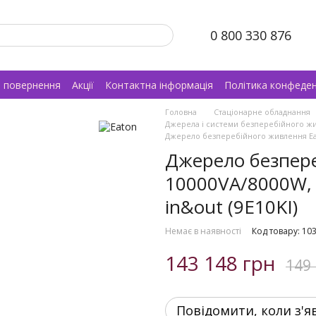
0 800 330 876
а повернення
Акції
Контактна інформація
Політика конфеден
Головна
Стаціонарне обладнання
Джерела і системи безперебійного ж
Джерело безперебійного живлення Eaton
Джерело безпере
10000VA/8000W, 
in&out (9E10KI)
Немає в наявності
Код товару: 10
143 148 грн
149
Повідомити, коли з'я