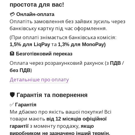
простота для вас!
💳
Онлайн-оплата
Оплатіть замовлення без зайвих зусиль через
банківську картку під час оформлення.
(При оплаті знімається банківська комісія:
та
1,5% для LiqPay
1,3% для MonoPay)
🏦
Безготівковий переказ
Оплата через розрахунковий рахунок (з
/
ПДВ
)
без ПДВ
Детальніше про оплату
🛡 Гарантія та повернення
✅
Гарантія
Ми дбаємо про якість вашої покупки! Всі
товари мають
від
12 місяців офіційної
з моменту продажу,
гарантії
якщо
виробником не зазначено інший термін.