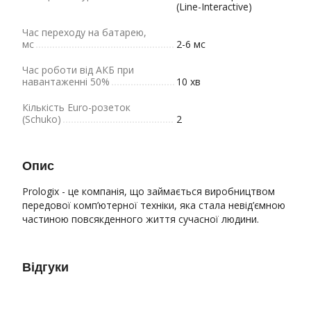
(Line-Interactive)
Час переходу на батарею,
мс
2-6 мс
Час роботи від АКБ при
навантаженні 50%
10 хв
Кількість Euro-розеток
(Schuko)
2
Опис
Prologix - це компанія, що займається виробництвом
передової комп’ютерної техніки, яка стала невід’ємною
частиною повсякденного життя сучасної людини.
Відгуки