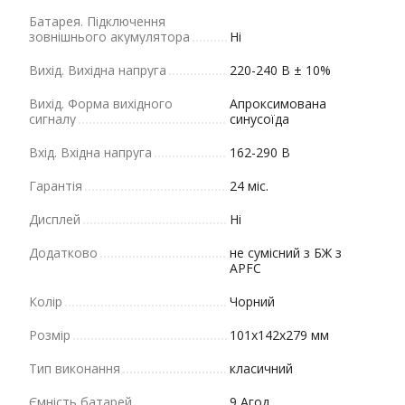
Батарея. Підключення
зовнішнього акумулятора
Ні
Вихід. Вихідна напруга
220-240 В ± 10%
Вихід. Форма вихідного
Апроксимована
сигналу
синусоїда
Вхід. Вхідна напруга
162-290 В
Гарантія
24 міс.
Дисплей
Ні
Додатково
не сумісний з БЖ з
APFC
Колір
Чорний
Розмір
101х142х279 мм
Тип виконання
класичний
Ємність батарей
9 Агод