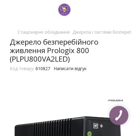
Стаціонарне обладнання
Джерела і системи безперебі
Джерело безперебійного
живлення Prologix 800
(PLPU800VA2LED)
Код товару:
610827
Написати відгук