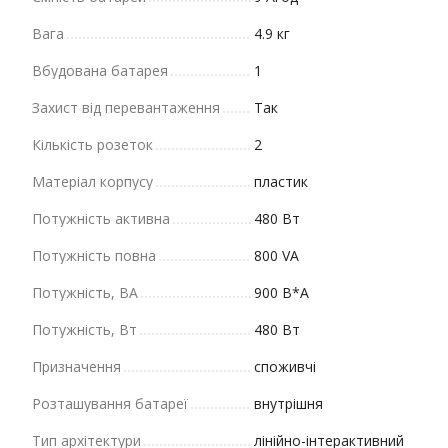
Вага
4.9 кг
Вбудована батарея
1
Захист від перевантаження
Так
Кількість розеток
2
Матеріал корпусу
пластик
Потужність активна
480 Вт
Потужність повна
800 VA
Потужність, ВА
900 В*А
Потужність, Вт
480 Вт
Призначення
споживчі
Розташування батареї
внутрішня
Тип архітектури
лінійно-інтерактивний