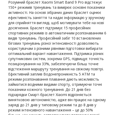
Розумний браслет Xiaomi Smart Band 9 Pro відстежує
150+ режимів тренувань та вимірює основні показники
активності. На основі зібраних даних браслет оцінює
ефективність заняття та надає інформацію у зручному
для сприйняття вигляді, щоб мотивувати тебе на нові
досягнення. Браслет підтримує 15 професійних
спортивних режимів із автоматичним розпізнаванням 6
видів тренувань. Професійний забіг 10 встановлених
бігових тренувань різної інтенсивності дозволяють
користувачам з різними рівнями підготовки вибирати
оптимальний варіант навантаження. Підтримка різних
супутникових систем, зокрема GPS, підвищує точність
позиціонування на 33%, забезпечуючи більш точне
відстеження маршруту тренування на свіжому повітрі.
Ефективний заплив Водонепроникність 5 АТМ та
режими розпізнавання плавання дають можливість
займатися водними видами спорту, отримуючи точні
показники кожного тренування. До 21 днів без
підзарядки Смарт-браслет Xiaomi відрізняється
винятковою автономністю, адже він працює на одному
заряді до 21 днів у типовому режимі та до 8 днів у
режимі інтенсивного навантаження – це до 50%