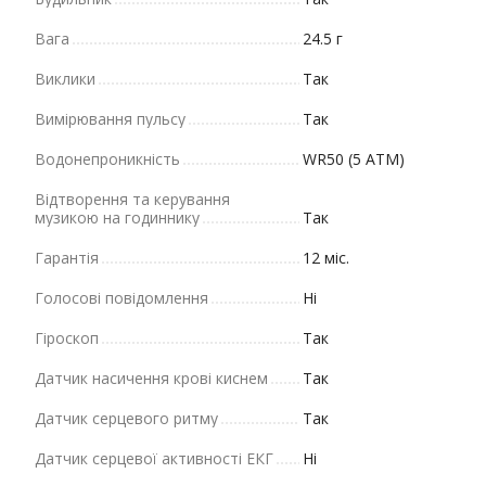
Вага
24.5 г
Виклики
Так
Вимірювання пульсу
Так
Водонепроникність
WR50 (5 ATM)
Відтворення та керування
музикою на годиннику
Так
Гарантія
12 міс.
Голосові повідомлення
Ні
Гіроскоп
Так
Датчик насичення крові киснем
Так
Датчик серцевого ритму
Так
Датчик серцевої активності ЕКГ
Ні