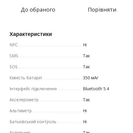
До обраного
Порівняти
Характеристики
NFC
Ні
SMS
Так
SOS
Так
Ємність батареї
350 мАг
Інтерфейс підключення
Bluetooth 5.4
Акселерометр
Так
Альтиметр
Ні
Батьківський контроль
Ні
Будильник
Так