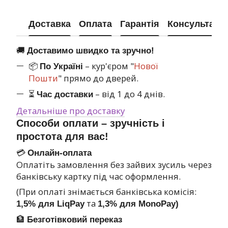
Доставка
Оплата
Гарантія
Консультація
🚚
Доставимо швидко та зручно!
📦
– кур'єром "
Нової
По Україні
Пошти
" прямо до дверей.
⏳
– від 1 до 4 днів.
Час доставки
Детальніше про доставку
Способи оплати – зручність і
простота для вас!
💳
Онлайн-оплата
Оплатіть замовлення без зайвих зусиль через
банківську картку під час оформлення.
(При оплаті знімається банківська комісія:
та
1,5% для LiqPay
1,3% для MonoPay)
🏦
Безготівковий переказ