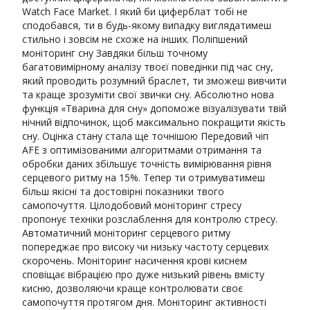
Watch Face Market. І який би циферблат тобі не
сподобався, ти в будь-якому випадку виглядатимеш
стильно і зовсім не схоже на інших. Поліпшений
моніторинг сну Завдяки більш точному
багатовимірному аналізу твоєї поведінки під час сну,
який проводить розумний браслет, ти зможеш вивчити
та краще зрозуміти свої звички сну. Абсолютно нова
функція «Тварина для сну» допоможе візуалізувати твій
нічний відпочинок, щоб максимально покращити якість
сну. Оцінка стану стала ще точнішою Передовий чіп
AFE з оптимізованими алгоритмами отримання та
обробки даних збільшує точність вимірювання рівня
серцевого ритму на 15%. Тепер ти отримуватимеш
більш якісні та достовірні показники твого
самопочуття. Цілодобовий моніторинг стресу
пропонує техніки розслаблення для контролю стресу.
Автоматичний моніторинг серцевого ритму
попереджає про високу чи низьку частоту серцевих
скорочень. Моніторинг насичення крові киснем
сповіщає вібрацією про дуже низький рівень вмісту
кисню, дозволяючи краще контролювати своє
самопочуття протягом дня. Моніторинг активності