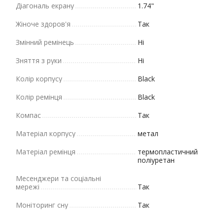
Діагональ екрану
1.74"
Жіноче здоров'я
Так
Змінний ремінець
Ні
Зняття з руки
Ні
Колір корпусу
Black
Колір ремінця
Black
Компас
Так
Матеріал корпусу
метал
Матеріал ремінця
термопластичний
поліуретан
Месенджери та соціальні
мережі
Так
Моніторинг сну
Так