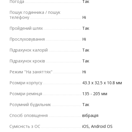
Погода
Так
Пошук годинника / пошук
телефону
Ні
Пройдений шлях
Так
Прослуховування
Ні
Підрахунок калорій
Так
Підрахунок кроків
Так
Режим "На заняттях"
Ні
Розміри корпусу
43.3 x 32.5 x 10.8 мм
Розміри ремінця
135 - 205 мм
Розумний будильник
Так
Спосіб оповіщення
вібрація
Сумісність з ОС
iOS, Android OS