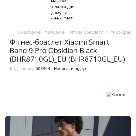
Смартфони і телефони
Фітнес-браслети
Фітнес-брасле
Фiтнес-браслет Xiaomi Smart
Band 9 Pro Obsidian Black
(BHR8710GL)_EU (BHR8710GL_EU)
Код товару:
608394
Написати відгук