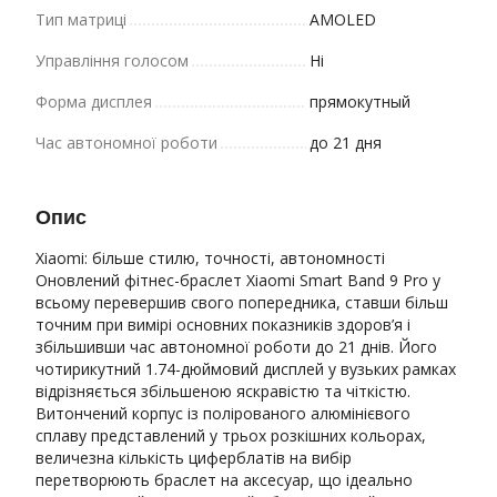
Тип матриці
AMOLED
Управління голосом
Ні
Форма дисплея
прямокутный
Час автономної роботи
до 21 дня
Опис
Xiaomi: більше стилю, точності, автономності
Оновлений фітнес-браслет Xiaomi Smart Band 9 Pro у
всьому перевершив свого попередника, ставши більш
точним при вимірі основних показників здоров’я і
збільшивши час автономної роботи до 21 днів. Його
чотирикутний 1.74-дюймовий дисплей у вузьких рамках
відрізняється збільшеною яскравістю та чіткістю.
Витончений корпус із полірованого алюмінієвого
сплаву представлений у трьох розкішних кольорах,
величезна кількість циферблатів на вибір
перетворюють браслет на аксесуар, що ідеально