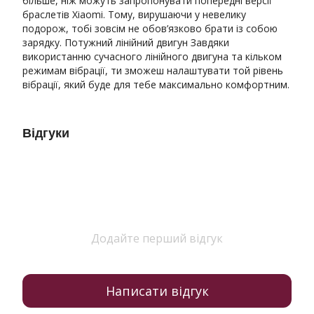
більше, ніж можуть запропонувати попередні версії
браслетів Xiaomi. Тому, вирушаючи у невелику
подорож, тобі зовсім не обов’язково брати із собою
зарядку. Потужний лінійний двигун Завдяки
використанню сучасного лінійного двигуна та кільком
режимам вібрації, ти зможеш налаштувати той рівень
вібрації, який буде для тебе максимально комфортним.
Відгуки
Додайте перший відгук
Написати відгук