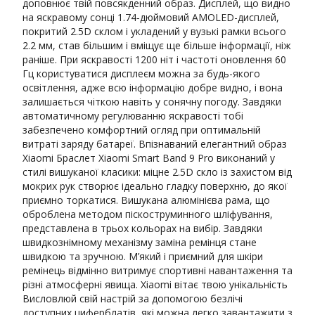
доповнює твій повсякденний образ. Дисплей, що видно
на яскравому сонці 1.74-дюймовий AMOLED-дисплей,
покритий 2.5D склом і укладений у вузькі рамки всього
2.2 мм, став більшим і вміщує ще більше інформації, ніж
раніше. При яскравості 1200 ніт і частоті оновлення 60
Гц користуватися дисплеєм можна за будь-якого
освітлення, адже всю інформацію добре видно, і вона
залишається чіткою навіть у сонячну погоду. Завдяки
автоматичному регулюванню яскравості тобі
забезпечено комфортний огляд при оптимальній
витраті заряду батареї. Впізнаваний елегантний образ
Xiaomi Браслет Xiaomi Smart Band 9 Pro виконаний у
стилі вишуканої класики: міцне 2.5D скло із захистом від
мокрих рук створює ідеально гладку поверхню, до якої
приємно торкатися. Вишукана алюмінієва рама, що
оброблена методом піскоструминного шліфування,
представлена в трьох кольорах на вибір. Завдяки
швидкознімному механізму заміна ремінця стане
швидкою та зручною. М’який і приємний для шкіри
ремінець відмінно витримує спортивні навантаження та
різні атмосферні явища. Xiaomi вітає твою унікальність
Висловлюй свій настрій за допомогою безлічі
доступних циферблатів, які можна легко завантажити з