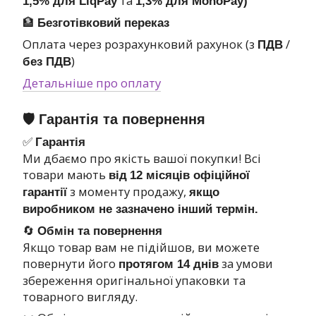
та
1,5% для LiqPay
1,3% для MonoPay)
🏦
Безготівковий переказ
Оплата через розрахунковий рахунок (з
/
ПДВ
)
без ПДВ
Детальніше про оплату
🛡 Гарантія та повернення
✅
Гарантія
Ми дбаємо про якість вашої покупки! Всі
товари мають
від
12 місяців офіційної
з моменту продажу,
гарантії
якщо
виробником не зазначено інший термін.
🔄
Обмін та повернення
Якщо товар вам не підійшов, ви можете
повернути його
за умови
протягом 14 днів
збереження оригінальної упаковки та
товарного вигляду.