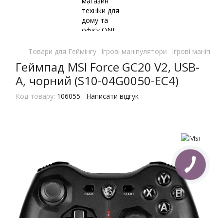
Товари для Геймінгу
Ігрові маніпулятори
Ігрові маніпу
Геймпад MSI Force GC20 V2, USB-
A, чорний (S10-04G0050-EC4)
Код товару:
106055
Написати відгук