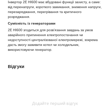
Інвертор 2E HI600 має вбудовані функції захисту, а саме:
від перенапруги, короткого замикання, зниження напруги,
перезаряджання, перегрівання та критичного
розряджання.
Сумісність із генераторами
2E HI600 згодиться для розв’язання завдань за умов
аварійного припинення електропостачання чи
недоступності централізованої електромережі, зокрема
дасть змогу заживити котел чи холодильник,
використовуючи генератор.
Відгуки
Додайте перший відгук