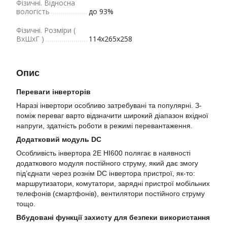
Фізичні. Відносна
вологість
до 93%
Фізичні. Розміри (
ВхШхГ )
114x265x258
Опис
Переваги інверторів
Наразі інвертори особливо затребувані та популярні. З-
поміж переваг варто відзначити широкий діапазон вхідної
напруги, здатність роботи в режимі перевантаження.
Додатковий модуль DC
Особливість інвертора 2E HI600 полягає в наявності
додаткового модуля постійного струму, який дає змогу
під’єднати через рознім DC інвертора пристрої, як-то:
маршрутизатори, комутатори, зарядні пристрої мобільних
телефонів (смартфонів), вентилятори постійного струму
тощо.
Вбудовані функції захисту для безпеки використання