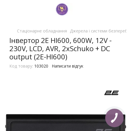
Стаціонарне обладнання
Джерела і системи безперебі
Інвертор 2E HI600, 600W, 12V -
230V, LCD, AVR, 2xSchuko + DC
output (2E-HI600)
Код товару:
103020
Написати відгук