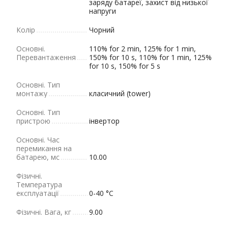
заряду батареї, захист від низької
напруги
Колір
Чорний
Основні.
110% for 2 min, 125% for 1 min,
Перевантаження
150% for 10 s, 110% for 1 min, 125%
for 10 s, 150% for 5 s
Основні. Тип
монтажу
класичний (tower)
Основні. Тип
пристрою
інвертор
Основні. Час
перемикання на
батарею, мс
10.00
Фізичні.
Tемпература
експлуатації
0-40 °C
Фізичні. Вага, кг
9.00