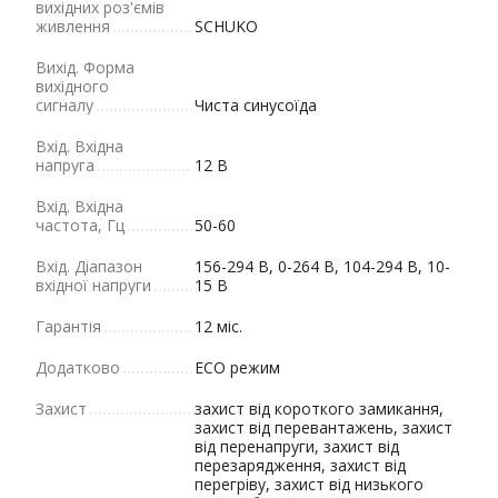
вихідних роз'ємів
живлення
SCHUKO
Вихід. Форма
вихідного
сигналу
Чиста синусоїда
Вхід. Вхідна
напруга
12 В
Вхід. Вхідна
частота, Гц
50-60
Вхід. Діапазон
156-294 В, 0-264 В, 104-294 В, 10-
вхідної напруги
15 В
Гарантія
12 міс.
Додатково
ECO режим
Захист
захист від короткого замикання,
захист від перевантажень, захист
від перенапруги, захист від
перезарядження, захист від
перегріву, захист від низького