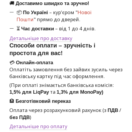
🚚
Доставимо швидко та зручно!
📦
– кур'єром "
Нової
По Україні
Пошти
" прямо до дверей.
⏳
– від 1 до 4 днів.
Час доставки
Детальніше про доставку
Способи оплати – зручність і
простота для вас!
💳
Онлайн-оплата
Оплатіть замовлення без зайвих зусиль через
банківську картку під час оформлення.
(При оплаті знімається банківська комісія:
та
1,5% для LiqPay
1,3% для MonoPay)
🏦
Безготівковий переказ
Оплата через розрахунковий рахунок (з
/
ПДВ
)
без ПДВ
Детальніше про оплату