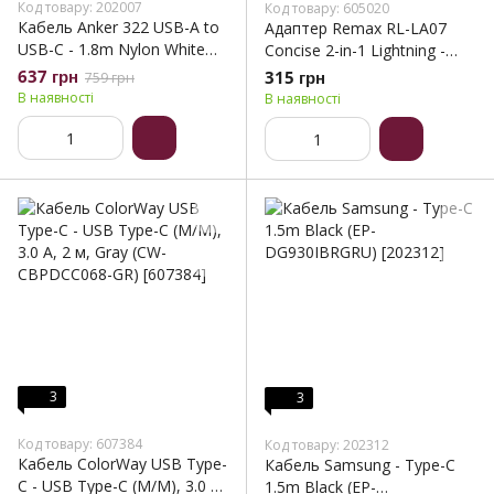
Код товару: 202007
Код товару: 605020
Кабель Anker 322 USB-A to
Адаптер Remax RL-LA07
USB-C - 1.8m Nylon White
Concise 2-in-1 Lightning -
(A81H6H21/A81H6G21)
Lightning + 3.5 мм (M/F),
637 грн
315 грн
759 грн
White (6972174150536)
В наявності
В наявності
3
3
Код товару: 607384
Код товару: 202312
Кабель ColorWay USB Type-
Кабель Samsung - Type-C
C - USB Type-C (M/M), 3.0 А,
1.5m Black (EP-