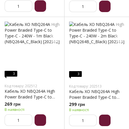
60148)
3
3
Код товару: 202512
Код товару: 202513
Кабель XO NBQ264A High
Кабель XO NBQ264A High
Power Braided Type-C to
Power Braided Type-C to
Type-C - 240W - 1m Black
Type-C - 240W - 2m Black
269 грн
299 грн
(NBQ264A_С_Black)
(NBQ264B_С_Black)
В наявності
В наявності