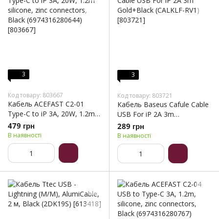
3
3
Код товару: 803667
Код товару: 803721
Кабель ACEFAST C2-01
Кабель Baseus Cafule Cable
Type-C to iP 3A, 20W, 1.2m
USB For iP 2A 3m
silicone, zinc connectors,
Gold+Black (CALKLF-RV1)
479 грн
289 грн
Black (6974316280644)
В наявності
В наявності