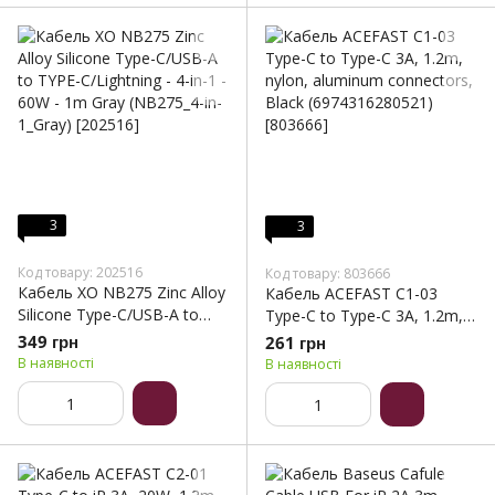
3
3
Код товару: 202516
Код товару: 803666
Кабель XO NB275 Zinc Alloy
Кабель ACEFAST C1-03
Silicone Type-C/USB-A to
Type-C to Type-C 3A, 1.2m,
TYPE-C/Lightning - 4-in-1 -
nylon, aluminum connectors,
349 грн
261 грн
60W - 1m Gray (NB275_4-in-
Black (6974316280521)
В наявності
В наявності
1_Gray)