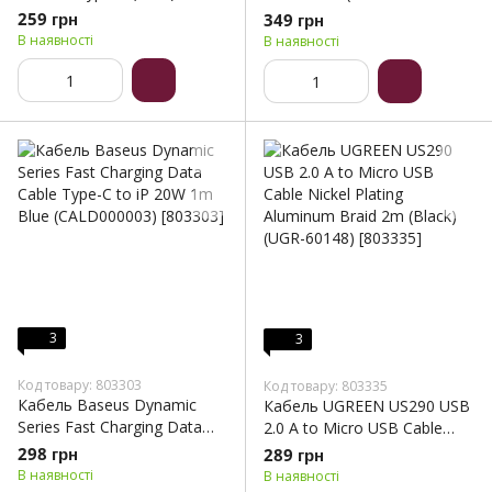
2 м, Gray (CW-CBPDCC068-
DG930IBRGRU)
259 грн
349 грн
GR)
В наявності
В наявності
3
3
Код товару: 803303
Код товару: 803335
Кабель Baseus Dynamic
Кабель UGREEN US290 USB
Series Fast Charging Data
2.0 A to Micro USB Cable
Cable Type-C to iP 20W 1m
Nickel Plating Aluminum
298 грн
289 грн
Blue (CALD000003)
Braid 2m (Black) (UGR-
В наявності
В наявності