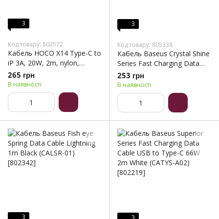
3
3
Код товару: 802572
Код товару: 805338
Кабель HOCO X14 Type-C to
Кабель Baseus Crystal Shine
iP 3A, 20W, 2m, nylon,
Series Fast Charging Data
aluminum connectors, Black
Cable USB to iP 2.4A 1.2m
265 грн
253 грн
(6931474752208)
Black (CAJY000001)
В наявності
В наявності
3
3