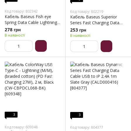
Код товару: 802342
Код товару: 802219
Кабель Baseus Fish eye
Кабель Baseus Superior
Spring Data Cable Lightning
Series Fast Charging Data
1m Black (CALSR-01)
Cable USB to Type-C 66W
278 грн
253 грн
2m White (CATYS-A02)
В наявності
В наявності
3
3
Код товару: 609348
Код товару: 804377