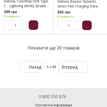
Кабель ColorWay USB Type-
Кабель Baseus Dynamic
C - Lightning (M/M), (braided
Series Fast Charging Data
cotton) (PD Fast Charging
Cable USB to iP 2.4A 1m
299 грн
265 грн
27W), 2 м, Black (CW-
Slate Gray (CALD000416)
В наявності
В наявності
CBPDCL068-BK)
Показати ще 20 товарів
Назад
Вперед
6
з 88
0 800 330 876
Контактна інформація