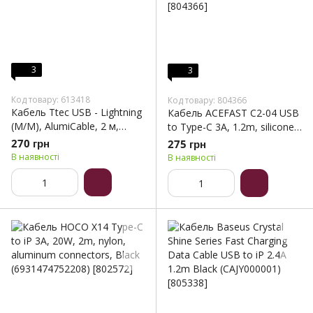
3
3
Код товару: 613418
Код товару: 804366
Кабель Ttec USB - Lightning
Кабель ACEFAST C2-04 USB
(M/M), AlumiCable, 2 м,
to Type-C 3A, 1.2m, silicone,
Black (2DK19S)
zinc connectors, Black
270 грн
275 грн
(6974316280767)
В наявності
В наявності