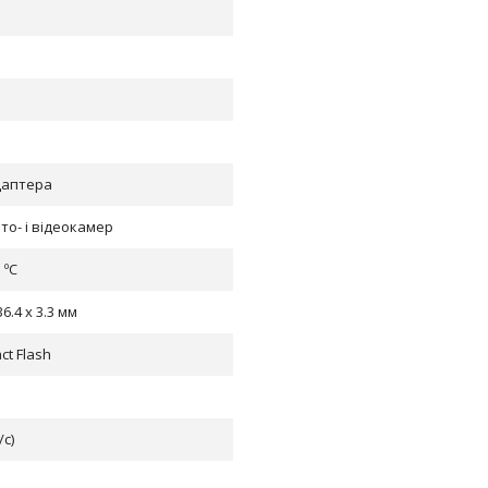
даптера
то- і відеокамер
5 ºC
36.4 x 3.3 мм
t Flash
/с)