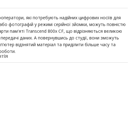
оператори, які потребують надійних цифрових носіїв для
D або фотографій у режимі серійної зйомки, можуть повністю
арти пам'яті Transcend 800x CF, що відрізняються великою
передачі даних. А повернувшись до студії, вони зможуть
'ютер відзнятий матеріал та приділити більше часу та
роботи.
нтія