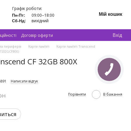
Графік роботи:
Мій кошик
09:00–18:00
Пн-Пт:
вихідний
Сб-Нд:
Вхід
ційності
Договір оферти
та периферія
Kарти пам’яті
Kарти пам’яті Transcend
(TS32GCF800)
anscend CF 32GB 800X
8891
Написати відгук
рн
Порівняти
В бажання
виться