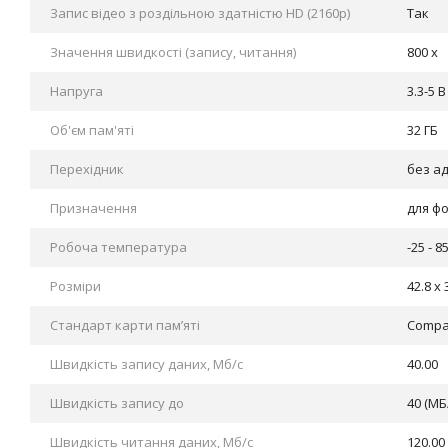
Запис відео з роздільною здатністю HD (2160p)
Так
Значення швидкості (запису, читання)
800 x
Напруга
3.3-5 В
Об'єм пам'яті
32 ГБ
Перехідник
без а
Призначення
для фо
Робоча температура
-25 - 8
Розміри
42.8 x 
Стандарт карти пам’яті
Compac
Швидкість запису даних, Мб/с
40.00
Швидкість запису до
40 (МБ
Швидкість читання даних, Мб/с
120.00