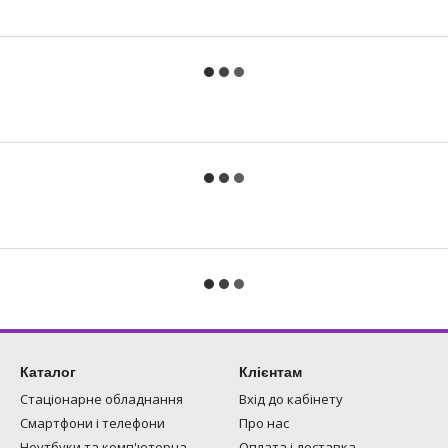
Каталог
Клієнтам
Стаціонарне обладнання
Вхід до кабінету
Смартфони і телефони
Про нас
Ноутбуки та комп'ютерна
Оплата і доставка