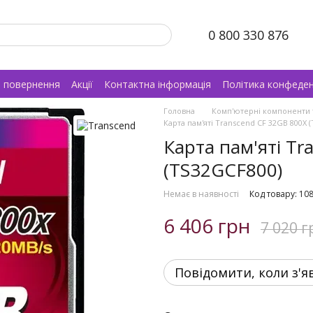
0 800 330 876
а повернення
Акції
Контактна інформація
Політика конфеден
Головна
Комп'ютерні компоненти 
Карта пам'яті Transcend CF 32GB 800X 
Карта пам'яті Tr
(TS32GCF800)
Немає в наявності
Код товару: 10
6 406 грн
7 020 г
Повідомити, коли з'я