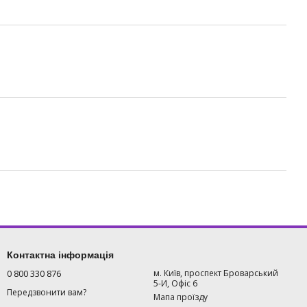
Контактна інформація
0 800 330 876
м. Київ, проспект Броварський
5-И, Офіс 6
Передзвонити вам?
Мапа проїзду