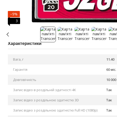
−9%
3
Характеристики
Вага, г
11.40
Гарантія
60 міс.
Довговічність
10 00
Запис відео в роздільній здатності 4K
Так
Запис відео з роздільною здатністю 3D
Так
Запис відео з роздільною здатністю Full HD (1080p)
Так