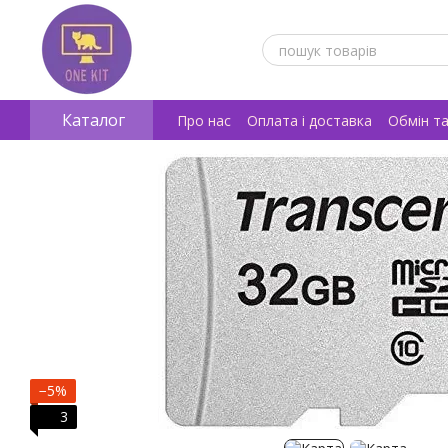
Перейти к основному контенту
Каталог
Про нас
Оплата і доставка
Обмін т
Відгуки про магазин
−5%
3