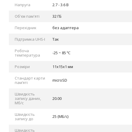
Напруга
2.7 - 3.6 В
Об'єм пам'яті
32 ГБ
Перехідник
без адаптера
Підтримка UHS-I
Так
Робоча
-25 ~ 85 ºC
температура
Розміри
11x15x1 мм
Стандарт карти
microSD
пам’яті
Швидкість
запису даних,
20.00
Мб/с
Швидкість
25 (МБ/с)
запису до
Швидкість