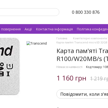
0 800 330 876
а повернення
Акції
Контактна інформація
Політика конфеден
Головна
Комп'ютерні компоненти 
Карта пам'яті Transcend microSD 32GB
Карта пам'яті Tr
R100/W20MB/s (
Немає в наявності
Код товару: 10
1 160 грн
1 219 г
Повідомити, коли з'я