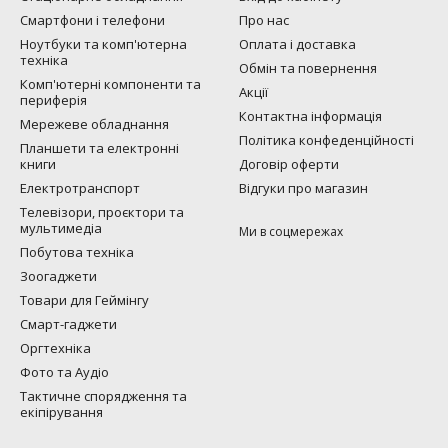
Смартфони і телефони
Про нас
Ноутбуки та комп'ютерна
Оплата і доставка
техніка
Обмін та повернення
Комп'ютерні компоненти та
Акції
периферія
Контактна інформація
Мережеве обладнання
Політика конфеденційності
Планшети та електронні
книги
Договір оферти
Електротранспорт
Відгуки про магазин
Телевізори, проєктори та
мультимедіа
Ми в соцмережах
Побутова техніка
Зоогаджети
Товари для Геймінгу
Смарт-гаджети
Оргтехніка
Фото та Аудіо
Тактичне спорядження та
екіпірування