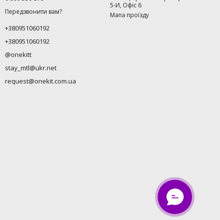
5-И, Офіс 6
Передзвонити вам?
Мапа проїзду
+380951060192
+380951060192
@onekitt
stay_mtl@ukr.net
request@onekit.com.ua