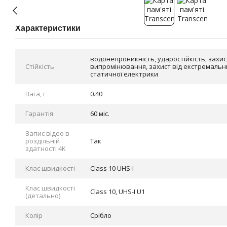
Характеристики
водонепроникність, ударостійкість, захис
Cтійкість
випромінювання, захист від екстремальн
статичної електрики
Вага, г
0.40
Гарантія
60 міс.
Запис відео в
роздільній
Так
здатності 4K
Клас швидкості
Class 10 UHS-I
Клас швидкості
Class 10, UHS-I U1
(детально)
Колір
Срібло