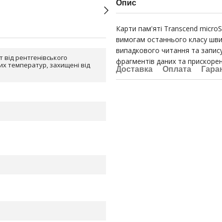
Опис
Карти пам'яті Transcend microS
вимогам останнього класу шви
випадкового читання та запису
т від рентгенівського
фрагментів даних та прискорен
их температур, захищені від
Доставка
Оплата
Гара