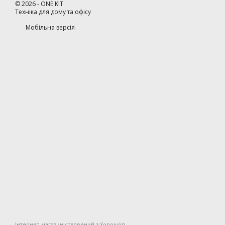
©
2026
- ONE KIT
Техніка для дому та офісу
Мобільна версія
Інтернет-магазин створений з Хорошоп