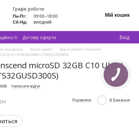
Графік роботи:
Мій кошик
09:00–18:00
Пн-Пт:
вихідний
Сб-Нд:
Вхід
ційності
Договір оферти
та периферія
Kарти пам’яті
Kарти пам’яті Transcend
 C10 UHS-I R100/W20MB/s (TS32GUSD300S)
anscend microSD 32GB C10 UHS-I
TS32GUSD300S)
8898
Написати відгук
рн
Порівняти
В бажання
виться