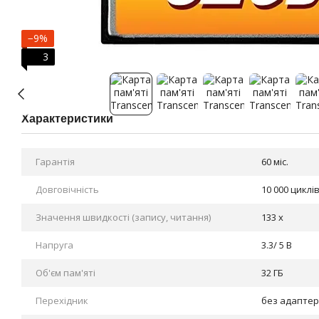
−9%
3
Характеристики
Гарантія
60 міс.
Довговічність
10 000 цикл
Значення швидкості (запису, читання)
133 x
Напруга
3.3/ 5 В
Об'єм пам'яті
32 ГБ
Перехідник
без адапте