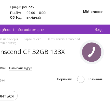
Графік роботи:
Мій кошик
09:00–18:00
Пн-Пт:
вихідний
Сб-Нд:
Вхід
ційності
Договір оферти
та периферія
Kарти пам’яті
Kарти пам’яті Transcend
(TS32GCF133)
anscend CF 32GB 133X
8889
Написати відгук
рн
Порівняти
В бажання
виться