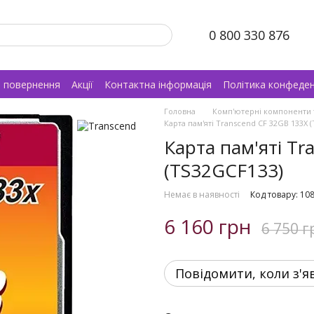
0 800 330 876
а повернення
Акції
Контактна інформація
Політика конфеден
Головна
Комп'ютерні компоненти 
Карта пам'яті Transcend CF 32GB 133X 
Карта пам'яті Tr
(TS32GCF133)
Немає в наявності
Код товару: 10
6 160 грн
6 750 г
Повідомити, коли з'я