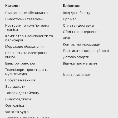
Каталог
Клієнтам
Стаціонарне обладнання
Вхід до кабінету
Смартфони і телефони
Про нас
Ноутбуки та комп'ютерна
Оплата і доставка
техніка
Обмін та повернення
Комп'ютерні компоненти та
Акції
периферія
Контактна інформація
Мережеве обладнання
Політика конфеденційності
Планшети та електронні
книги
Договір оферти
Електротранспорт
Відгуки про магазин
Телевізори, проєктори та
мультимедіа
Ми в соцмережах
Побутова техніка
Зоогаджети
Товари для Геймінгу
Смарт-гаджети
Оргтехніка
Фото та Аудіо