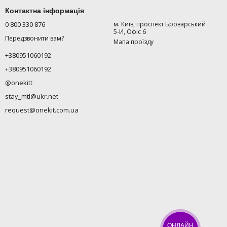
Контактна інформація
0 800 330 876
м. Київ, проспект Броварський
5-И, Офіс 6
Передзвонити вам?
Мапа проїзду
+380951060192
+380951060192
@onekitt
stay_mtl@ukr.net
request@onekit.com.ua