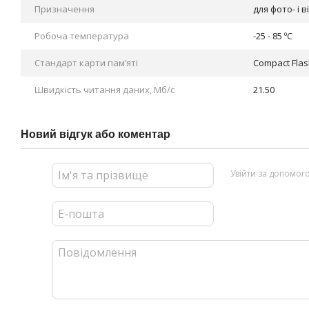
Призначення
для фото- і 
Робоча температура
-25 - 85 ºC
Стандарт карти пам’яті
Compact Fla
Швидкість читання даних, Мб/с
21.50
Новий відгук або коментар
Увійти за допомог