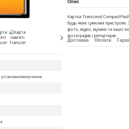
Опис
Картка Transcend CompactFlash
будь-яких сумісних пристроях. 
фото, відео, музики та іншої і
фотографів і репортерів.
Доставка
Оплата
Гара
ів установки/вилучення
ра