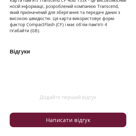
Карта пам'яті Transcend CF 4GB 133X - це високоякісний
носій інформації, розроблений компанією Transcend,
який призначений для зберігання та передачі даних з
високою швидкістю. Ця карта використовує форм-
фактор CompactFlash (CF) і має об'єм пам'яті 4
гігабайти (GB).
Відгуки
Додайте перший відгук
Написати відгук