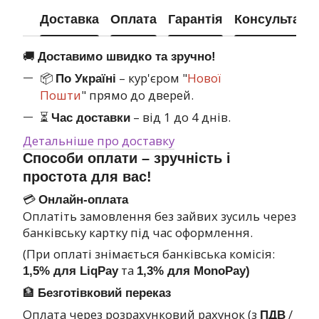
Доставка
Оплата
Гарантія
Консультація
🚚
Доставимо швидко та зручно!
📦
– кур'єром "
Нової
По Україні
Пошти
" прямо до дверей.
⏳
– від 1 до 4 днів.
Час доставки
Детальніше про доставку
Способи оплати – зручність і
простота для вас!
💳
Онлайн-оплата
Оплатіть замовлення без зайвих зусиль через
банківську картку під час оформлення.
(При оплаті знімається банківська комісія:
та
1,5% для LiqPay
1,3% для MonoPay)
🏦
Безготівковий переказ
Оплата через розрахунковий рахунок (з
/
ПДВ