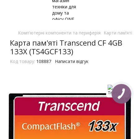
Комп'ютерні компоненти та периферія
Kарти пам’яті
K
Карта пам'яті Transcend CF 4GB
133X (TS4GCF133)
Код товару:
108887
Написати відгук