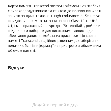
Карта пам'яті Transcend microSD об'ємом 128 гігабайт
є високопродуктивною та стійкою до великої кількості
записів завдяки технології High Endurance. Забезпечує
швидкість запису та читання на рівні Class 10 та UHS-I
U1, і має вражаючий ресурс до 170 терабайт, роблячи
її ідеальним вибором для високовимогливих задач
зберігання даних на мобільних пристроях. Ця карта
пам'яті Transcend є надійним рішенням для зберігання
великих обсягів інформації на пристроях з обмеженим
об'ємом пам'яті.
Відгуки
Додайте перший відгук