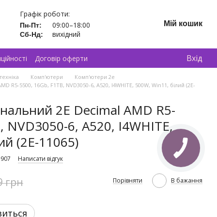
Графік роботи:
Мій кошик
09:00–18:00
Пн-Пт:
вихідний
Сб-Нд:
Вхід
ційності
Договір оферти
техніка
Комп'ютери
Комп'ютери 2e
 R5-5500, 16Gb, F1TB, NVD3050-6, A520, I4WHITE, 500W, Win11, білий (2E-
нальний 2E Decimal AMD R5-
, NVD3050-6, A520, I4WHITE,
ий (2E-11065)
1907
Написати відгук
9 грн
Порівняти
В бажання
виться