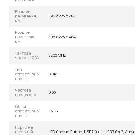
Розміри
пакування,
396 x 225 x 484
мм.
Розміри
пристрою,
396 x 225 x 484
мм.
Тактова
3200 MHz
частота ОЗУ
Тип
оперативної
DDR5
пам'яті
Частота
0.00
процесора
Об'єм
оперативної
16 ГБ
пам'яті
Порти на
передній
LED Control Button, USB2.0 x 1, USB3.0 x 2, Audio