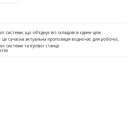
ї системи, що об’єднує всі складові в єдине ціле.
 це сучасна актуальна пропозиція водночас для робочої,
ї системи та ігрової станції.
нтія