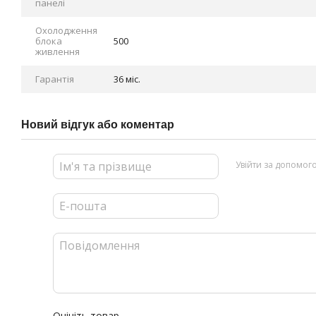
панелі
Охолодження
блока
500
живлення
Гарантія
36 міс.
Новий відгук або коментар
Увійти за допомог
Оцініть товар