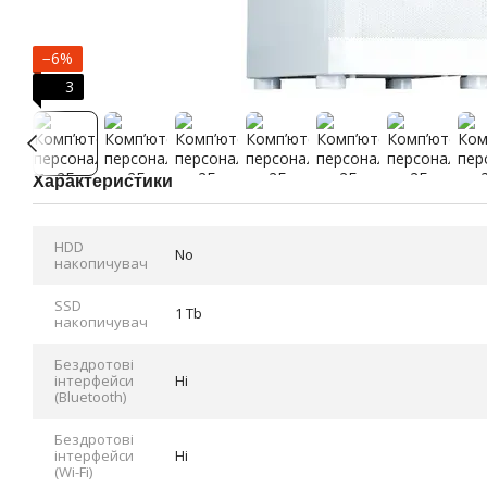
−6%
3
Характеристики
HDD
No
накопичувач
SSD
1 Tb
накопичувач
Бездротові
інтерфейси
Ні
(Bluetooth)
Бездротові
інтерфейси
Ні
(Wi-Fi)