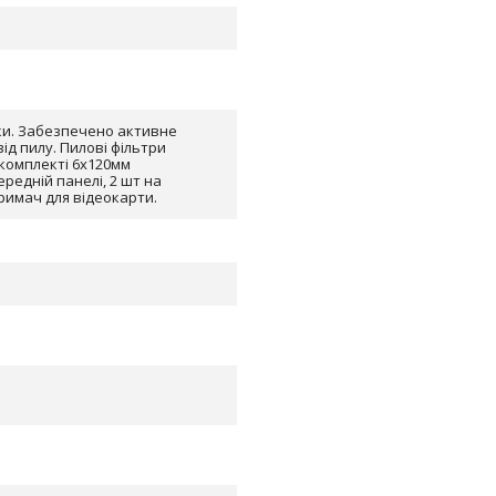
ітки. Забезпечено активне
д пилу. Пилові фільтри
У комплекті 6х120мм
редній панелі, 2 шт на
тримач для відеокарти.