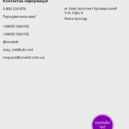
Контактна інформація
0 800 330 876
м. Київ, проспект Броварський
5-И, Офіс 6
Передзвонити вам?
Мапа проїзду
+380951060192
+380951060192
@onekitt
stay_mtl@ukr.net
request@onekit.com.ua
ОНЛАЙН
ЧАТ