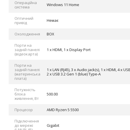
Операційна
Windows 11 Home
система
Оптичний
Немає
привід
Охолодження
BOX
Порти на
задній панелі
1 x HDMI, 1 x Display Port
(відеокарта)
Порти на
задній панелі
1 x LAN (RJ45), 3 x Audio jack(s), 1 x HDMI, 4 x 
(материнська
2 x USB 3.2 Gen 1 (blue) Type-A
плата)
Потужність
блока
500.00
живлення, Вт
Процесор
AMD Ryzen 5 5500
Підключення
до мережі
Gigabit
(LAN RJ-45)