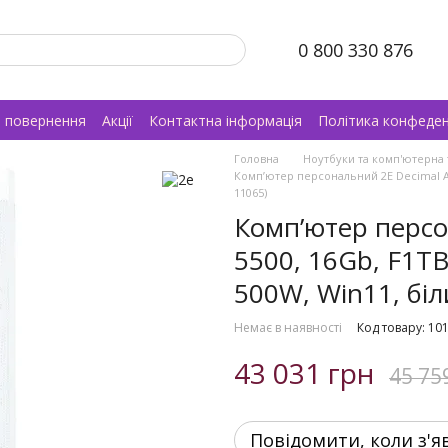
0 800 330 876
а повернення
Акції
Контактна інформація
Політика конфеден
Головна
Ноутбуки та комп'ютерна 
Комп’ютер персональний 2E Decimal AMD
11065)
Комп’ютер персо
5500, 16Gb, F1TB
500W, Win11, біл
Немає в наявності
Код товару: 10
43 031 грн
45 75
Повідомити, коли з'я