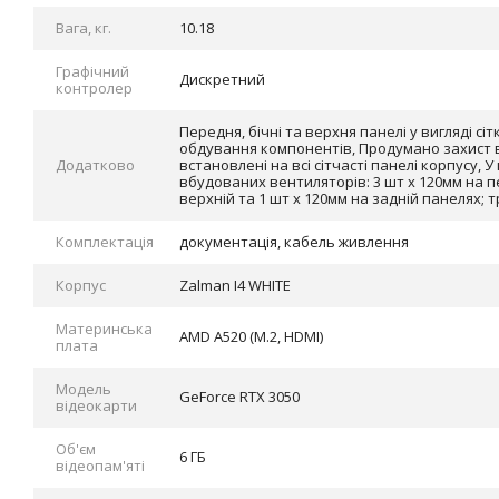
Вага, кг.
10.18
Графічний
Дискретний
контролер
Передня, бічні та верхня панелі у вигляді с
обдування компонентів, Продумано захист ві
Додатково
встановлені на всі сітчасті панелі корпусу, 
вбудованих вентиляторів: 3 шт х 120мм на пе
верхній та 1 шт х 120мм на задній панелях; 
Комплектація
документація, кабель живлення
Корпус
Zalman I4 WHITE
Материнська
AMD A520 (M.2, HDMI)
плата
Модель
GeForce RTX 3050
відеокарти
Об'єм
6 ГБ
відеопам'яті