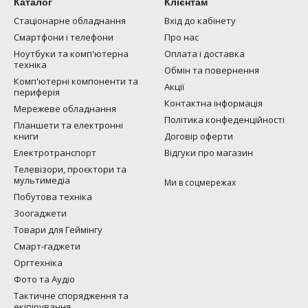
Каталог
Клієнтам
Стаціонарне обладнання
Вхід до кабінету
Смартфони і телефони
Про нас
Ноутбуки та комп'ютерна
Оплата і доставка
техніка
Обмін та повернення
Комп'ютерні компоненти та
Акції
периферія
Контактна інформація
Мережеве обладнання
Політика конфеденційності
Планшети та електронні
книги
Договір оферти
Електротранспорт
Відгуки про магазин
Телевізори, проєктори та
мультимедіа
Ми в соцмережах
Побутова техніка
Зоогаджети
Товари для Геймінгу
Смарт-гаджети
Оргтехніка
Фото та Аудіо
Тактичне спорядження та
екіпірування