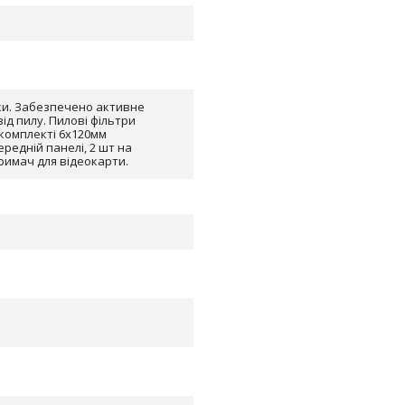
ітки. Забезпечено активне
д пилу. Пилові фільтри
У комплекті 6х120мм
редній панелі, 2 шт на
тримач для відеокарти.