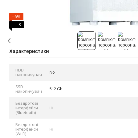
−6%
3
Характеристики
HDD
No
накопичувач
SSD
512 Gb
накопичувач
Бездротові
інтерфейси
Ні
(Bluetooth)
Бездротові
інтерфейси
Ні
(Wi-Fi)