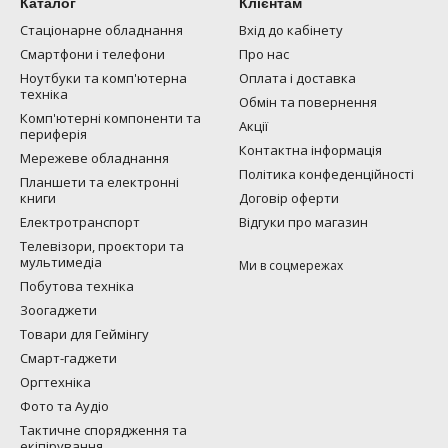
Каталог
Клієнтам
Стаціонарне обладнання
Вхід до кабінету
Смартфони і телефони
Про нас
Ноутбуки та комп'ютерна
Оплата і доставка
техніка
Обмін та повернення
Комп'ютерні компоненти та
Акції
периферія
Контактна інформація
Мережеве обладнання
Політика конфеденційності
Планшети та електронні
книги
Договір оферти
Електротранспорт
Відгуки про магазин
Телевізори, проєктори та
мультимедіа
Ми в соцмережах
Побутова техніка
Зоогаджети
Товари для Геймінгу
Смарт-гаджети
Оргтехніка
Фото та Аудіо
Тактичне спорядження та
екіпірування