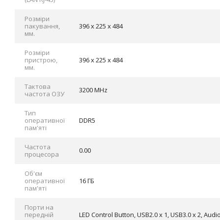
Розміри
пакування,
396 x 225 x 484
мм.
Розміри
пристрою,
396 x 225 x 484
мм.
Тактова
3200 MHz
частота ОЗУ
Тип
оперативної
DDR5
пам'яті
Частота
0.00
процесора
Об'єм
оперативної
16 ГБ
пам'яті
Порти на
передній
LED Control Button, USB2.0 x 1, USB3.0 x 2, Audio