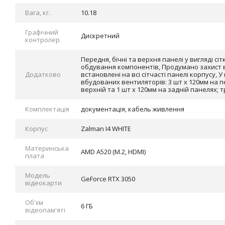
Вага, кг.
10.18
Графічний
Дискретний
контролер
Передня, бічні та верхня панелі у вигляді с
обдування компонентів, Продумано захист ві
Додатково
встановлені на всі сітчасті панелі корпусу, 
вбудованих вентиляторів: 3 шт х 120мм на пе
верхній та 1 шт х 120мм на задній панелях; 
Комплектація
документація, кабель живлення
Корпус
Zalman I4 WHITE
Материнська
AMD A520 (M.2, HDMI)
плата
Модель
GeForce RTX 3050
відеокарти
Об'єм
6 ГБ
відеопам'яті