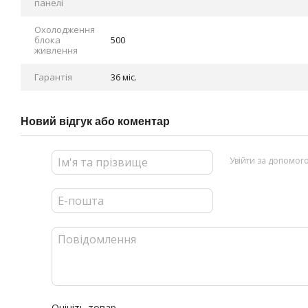
панелі
Охолодження
блока
500
живлення
Гарантія
36 міс.
Новий відгук або коментар
Увійти за допомог
Оцініть товар