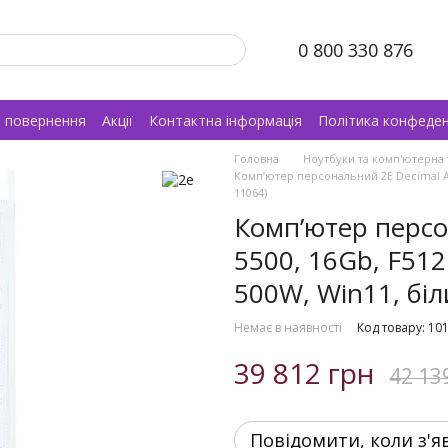
0 800 330 876
а повернення
Акції
Контактна інформація
Політика конфеден
Головна
Ноутбуки та комп'ютерна 
Комп’ютер персональний 2E Decimal AMD
11064)
Комп’ютер персо
5500, 16Gb, F51
500W, Win11, біл
Немає в наявності
Код товару: 10
39 812 грн
42 13
Повідомити, коли з'я