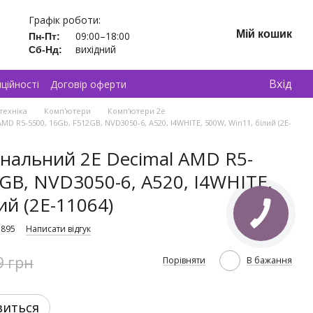
Графік роботи:
Мій кошик
09:00–18:00
Пн-Пт:
вихідний
Сб-Нд:
Вхід
ційності
Договір оферти
техніка
Комп'ютери
Комп'ютери 2e
 R5-5500, 16Gb, F512GB, NVD3050-6, A520, I4WHITE, 500W, Win11, білий (2E-
нальний 2E Decimal AMD R5-
2GB, NVD3050-6, A520, I4WHITE,
ий (2E-11064)
1895
Написати відгук
9 грн
Порівняти
В бажання
виться