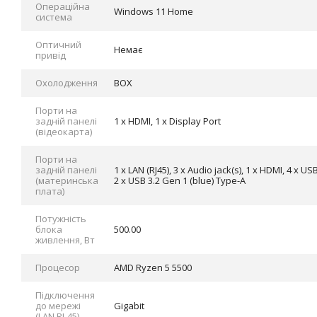
Операційна
Windows 11 Home
система
Оптичний
Немає
привід
Охолодження
BOX
Порти на
задній панелі
1 x HDMI, 1 x Display Port
(відеокарта)
Порти на
задній панелі
1 x LAN (RJ45), 3 x Audio jack(s), 1 x HDMI, 4 x 
(материнська
2 x USB 3.2 Gen 1 (blue) Type-A
плата)
Потужність
блока
500.00
живлення, Вт
Процесор
AMD Ryzen 5 5500
Підключення
до мережі
Gigabit
(LAN RJ-45)