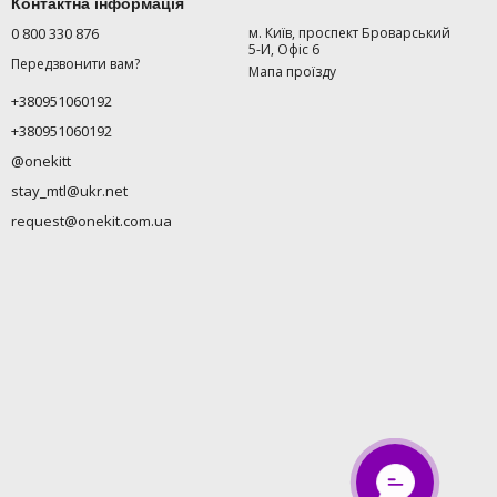
Контактна інформація
0 800 330 876
м. Київ, проспект Броварський
5-И, Офіс 6
Передзвонити вам?
Мапа проїзду
+380951060192
+380951060192
@onekitt
stay_mtl@ukr.net
request@onekit.com.ua