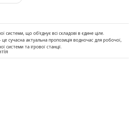
ї системи, що об’єднує всі складові в єдине ціле.
 це сучасна актуальна пропозиція водночас для робочої,
ї системи та ігрової станції.
нтія