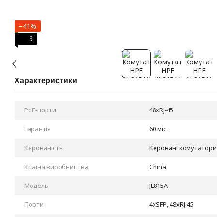
−41%
3
Характеристики
PoE-порти
48xRJ-45
Гарантія
60 міс.
Керованість
Керовані комутатори 
Країна виробництва
China
Модель
JL815A
Порти
4хSFP, 48хRJ-45