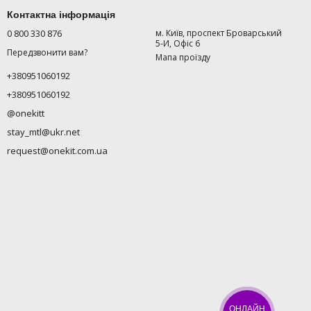
Контактна інформація
0 800 330 876
м. Київ, проспект Броварський
5-И, Офіс 6
Передзвонити вам?
Мапа проїзду
+380951060192
+380951060192
@onekitt
stay_mtl@ukr.net
request@onekit.com.ua