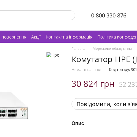
0 800 330 876
а повернення
Акції
Контактна інформація
Політика конфеден
Головна
Мережеве обладнання
Комутатор HPE (
Немає в наявності
Код товару: 30
30 824 грн
52 23
Повідомити, коли з'я
Опис