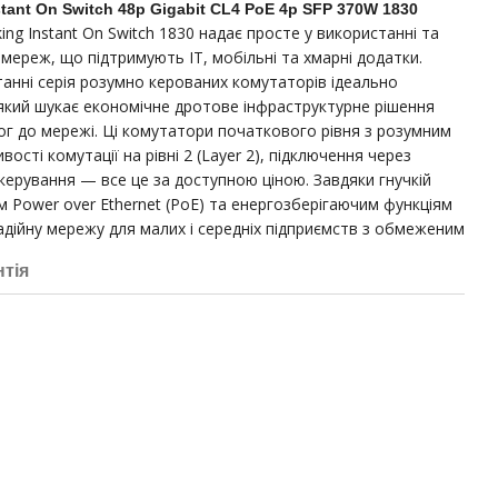
tant On Switch 48p Gigabit CL4 PoE 4p SFP 370W 1830
ng Instant On Switch 1830 надає просте у використанні та
мереж, що підтримують ІТ, мобільні та хмарні додатки.
танні серія розумно керованих комутаторів ідеально
 який шукає економічне дротове інфраструктурне рішення
ог до мережі. Ці комутатори початкового рівня з розумним
ті комутації на рівні 2 (Layer 2), підключення через
 керування — все це за доступною ціною. Завдяки гнучкій
 Power over Ethernet (PoE) та енергозберігаючим функціям
дійну мережу для малих і середніх підприємств з обмеженим
нтія