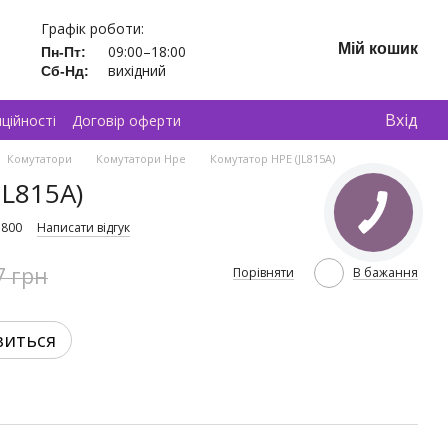
Графік роботи:
Мій кошик
09:00–18:00
Пн-Пт:
вихідний
Сб-Нд:
Вхід
ційності
Договір оферти
Комутатори
Комутатори Hpe
Комутатор HPE (JL815A)
JL815A)
1800
Написати відгук
7 грн
Порівняти
В бажання
виться