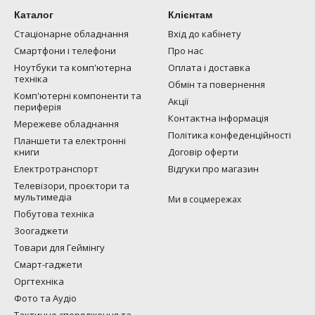
Каталог
Клієнтам
Стаціонарне обладнання
Вхід до кабінету
Смартфони і телефони
Про нас
Ноутбуки та комп'ютерна
Оплата і доставка
техніка
Обмін та повернення
Комп'ютерні компоненти та
Акції
периферія
Контактна інформація
Мережеве обладнання
Політика конфеденційності
Планшети та електронні
книги
Договір оферти
Електротранспорт
Відгуки про магазин
Телевізори, проєктори та
мультимедіа
Ми в соцмережах
Побутова техніка
Зоогаджети
Товари для Геймінгу
Смарт-гаджети
Оргтехніка
Фото та Аудіо