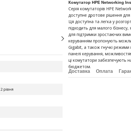
Комутатор HPE Networking Ins
Серія комутаторів HPE Networki
доступне дротове рішення для 
Ця доступна та легка у розгор
підходить для малого бізнесу,
для підтримки зростаючих вим
керуванням пропонують можливос
Gigabit, а також гнучкі режими
панелі керування, можливостям
ці комутатори забезпечують на
бюджетом.
Доставка
Оплата
Гара
2 рівня