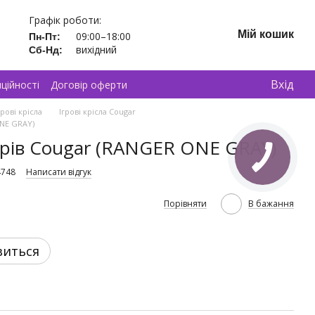
Графік роботи:
Мій кошик
09:00–18:00
Пн-Пт:
вихідний
Сб-Нд:
Вхід
ційності
Договір оферти
грові крісла
Ігрові крісла Cougar
ONE GRAY)
ерів Cougar (RANGER ONE GRAY)
4748
Написати відгук
Порівняти
В бажання
виться