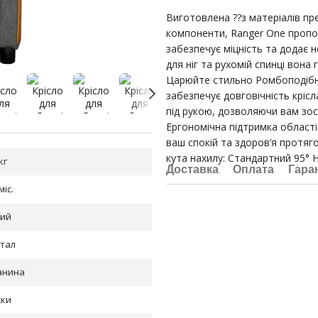
Виготовлена ??з матеріалів пре
компоненти, Ranger One пропо
забезпечує міцність та додає н
для ніг та рухомій спинці вона
Царюйте стильно Ромбоподібний
забезпечує довговічність крісл
під рукою, дозволяючи вам зос
Ергономічна підтримка області
ваш спокій та здоров’я протяго
кута нахилу: Стандартний 95° 
кг
Доставка
Оплата
Гара
міс.
рий
тал
анина
жки