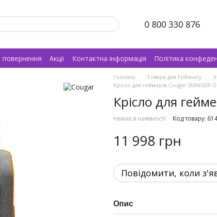
0 800 330 876
а повернення
Акції
Контактна інформація
Політика конфеден
Головна
Товари для Геймінгу
І
Крісло для геймерів Cougar (RANGER 
Крісло для гейм
Немає в наявності
Код товару: 61
11 998 грн
Повідомити, коли з'я
Опис