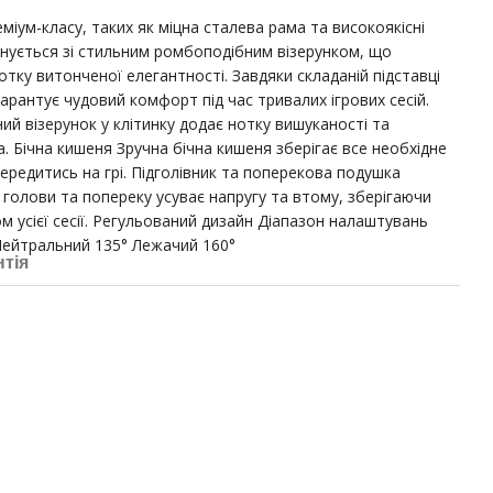
міум-класу, таких як міцна сталева рама та високоякісні
нується зі стильним ромбоподібним візерунком, що
отку витонченої елегантності. Завдяки складаній підставці
 гарантує чудовий комфорт під час тривалих ігрових сесій.
 візерунок у клітинку додає нотку вишуканості та
а. Бічна кишеня Зручна бічна кишеня зберігає все необхідне
ередитись на грі. Підголівник та поперекова подушка
 голови та попереку усуває напругу та втому, зберігаючи
м усієї сесії. Регульований дизайн Діапазон налаштувань
Нейтральний 135° Лежачий 160°
нтія