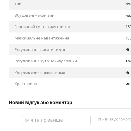
Тип
ге
Вбудовані механізми
на
Граничний кут нахилу спинки
16
Максимальне навантаження
150
Регулювання висоти сидіння
Ні
Регулювання кута нахилу спинки
Та
Регулювання підлокітників
Ні
Хрестовина
ме
Новий відгук або коментар
Увійти за допомог