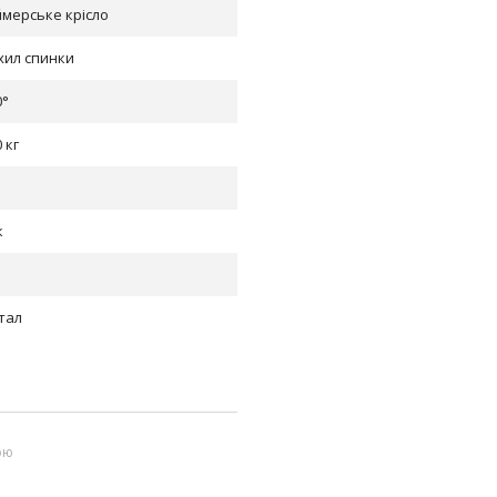
ймерське крісло
хил спинки
0°
 кг
к
тал
ою