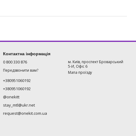
Контактна інформація
0 800 330 876
м. Київ, проспект Броварський
5-И, Офіс 6
Передзвонити вам?
Мапа проїзду
+380951060192
+380951060192
@onekitt
stay_mtl@ukr.net
request@onekit.com.ua