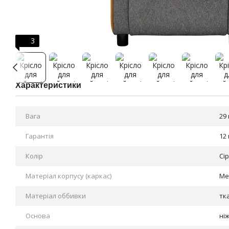
3
Характеристики
Вага
29 
Гарантія
12 
Колір
Сі
Матеріал корпусу (каркас)
Ме
Матеріал оббивки
тк
Основа
ні