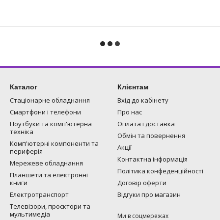
Каталог
Клієнтам
Стаціонарне обладнання
Вхід до кабінету
Смартфони і телефони
Про нас
Ноутбуки та комп'ютерна
Оплата і доставка
техніка
Обмін та повернення
Комп'ютерні компоненти та
Акції
периферія
Контактна інформація
Мережеве обладнання
Політика конфеденційності
Планшети та електронні
книги
Договір оферти
Електротранспорт
Відгуки про магазин
Телевізори, проєктори та
мультимедіа
Ми в соцмережах