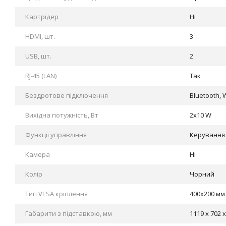
Картрідер
Ні
HDMI, шт.
3
USB, шт.
2
RJ-45 (LAN)
Так
Бездротове підключення
Bluetooth, W
Вихідна потужність, Вт
2x10 W
Функції управління
Керування
Камера
Ні
Колір
Чорний
Тип VESA кріплення
400x200 мм
Габарити з підставкою, мм
1119 х 702 х