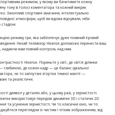
 спортивним режимом, у якому ви бачитимете кожну
іну тону в голосі коментатора та кожний викрик
тко. Захопливі спортивні змагання, інтелектуально
повідної атмосфери, щоб ви вдома відчували, ніби
стадіоні.
кцією режиму гри, яка забезпечує дуже плавний ігровий
введення. Нехай телевізор Hisense допоможе перенести ваш
ь, надаючи вам повний контроль над ним.
онтрастності Hisense. Пориньте у світ, де світлі ділянки
 — глибиною, де кожен кадр — це баланс ідеальної
 актора, чи то заплутані згортки темної мантії —
ані та реалістичні.
кості диявол у деталях або, у цьому разі, у зернистості.
isense використовує передові динамічні 3D і статичні 2D
ня та усунення зернистості. Чи то класичне кіно, чи то
джуйтеся переглядом із чистим і чітким зображенням, від