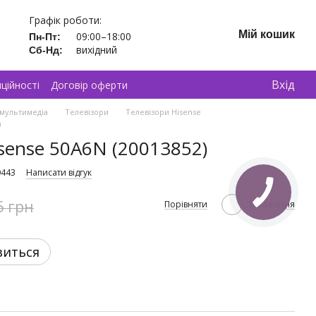
Графік роботи:
Мій кошик
09:00–18:00
Пн-Пт:
вихідний
Сб-Нд:
Вхід
ційності
Договір оферти
 мультимедіа
Телевізори
Телевізори Hisense
)
sense 50A6N (20013852)
0443
Написати відгук
5 грн
Порівняти
В бажання
виться