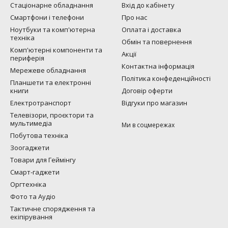
Стаціонарне обладнання
Вхід до кабінету
Смартфони і телефони
Про нас
Ноутбуки та комп'ютерна
Оплата і доставка
техніка
Обмін та повернення
Комп'ютерні компоненти та
Акції
периферія
Контактна інформація
Мережеве обладнання
Політика конфеденційності
Планшети та електронні
книги
Договір оферти
Електротранспорт
Відгуки про магазин
Телевізори, проєктори та
мультимедіа
Ми в соцмережах
Побутова техніка
Зоогаджети
Товари для Геймінгу
Смарт-гаджети
Оргтехніка
Фото та Аудіо
Тактичне спорядження та
екіпірування