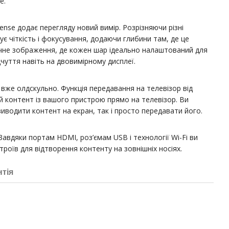
е.
ense додає перегляду новий вимір. Розрізняючи різні
є чіткість і фокусування, додаючи глибини там, де це
ичне зображення, де кожен шар ідеально налаштований для
чуття навіть на двовимірному дисплеї.
вже олдскульно. Функція передавання на телевізор від
й контент із вашого пристрою прямо на телевізор. Ви
иводити контент на екран, так і просто передавати його.
авдяки портам HDMI, роз’ємам USB і технології Wi-Fi ви
роїв для відтворення контенту на зовнішніх носіях.
нтія