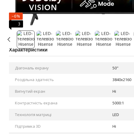
−6%
3
Характеристики
Діагональ екрану
50"
Роздільна здатність
3840x2160
Вигнутий екран
Ні
Контрастність екрана
5000:1
Технологія матриці
LED
Підтримка 3D
Ні