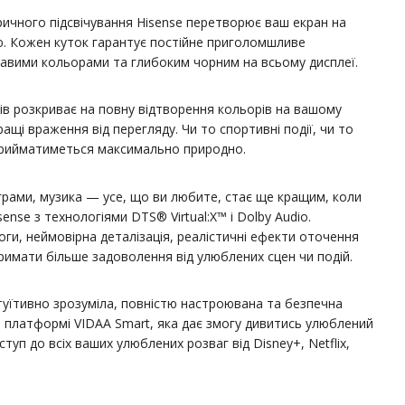
ичного підсвічування Hisense перетворює ваш екран на
ю. Кожен куток гарантує постійне приголомшливе
авими кольорами та глибоким чорним на всьому дисплеї.
в розкриває на повну відтворення кольорів на вашому
ащі враження від перегляду. Чи то спортивні події, чи то
сприйматиметься максимально природно.
ограми, музика — усе, що ви любите, стає ще кращим, коли
sense з технологіями DTS® Virtual:X™ і Dolby Audio.
оги, неймовірна деталізація, реалістичні ефекти оточення
имати більше задоволення від улюблених сцен чи подій.
туїтивно зрозуміла, повністю настроювана та безпечна
й платформі VIDAA Smart, яка дає змогу дивитись улюблений
ступ до всіх ваших улюблених розваг від Disney+, Netflix,