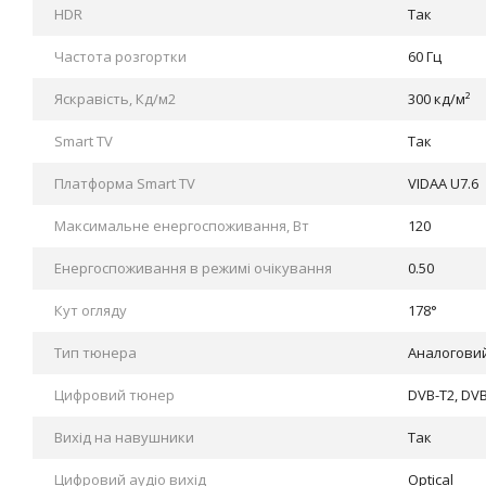
HDR
Так
Частота розгортки
60 Гц
Яскравість, Кд/м2
300 кд/м²
Smart TV
Так
Платформа Smart TV
VIDAA U7.6
Максимальне енергоспоживання, Вт
120
Енергоспоживання в режимі очікування
0.50
Кут огляду
178°
Тип тюнера
Аналогови
Цифровий тюнер
DVB-Т2, DVB
Вихід на навушники
Так
Цифровий аудіо вихід
Optical