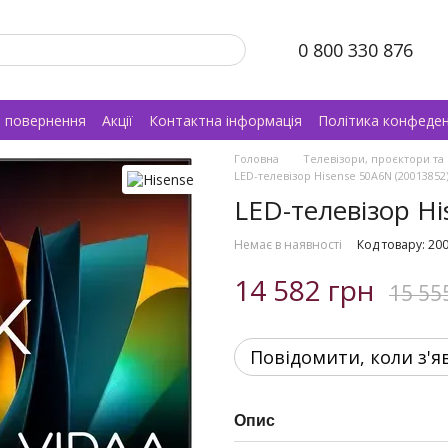
0 800 330 876
а повернення
Акції
Контактна інформація
Політика конфеден
Головна
Телевізори, проєктори та
LED-телевізор Hisense 50A6N (20013852
LED-телевізор Hi
Немає в наявності
Код товару: 20
14 582 грн
15 55
Повідомити, коли з'я
Опис