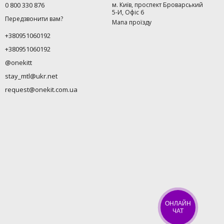
0 800 330 876
м. Київ, проспект Броварський
5-И, Офіс 6
Передзвонити вам?
Мапа проїзду
+380951060192
+380951060192
@onekitt
stay_mtl@ukr.net
request@onekit.com.ua
ОНЛАЙН
ЧАТ