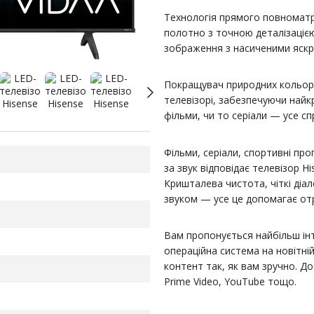
Технологія прямого повноматр
полотно з точною деталізаціє
зображення з насиченими яскр
Покращувач природних кольорі
телевізорі, забезпечуючи найкр
фільми, чи то серіали — усе 
Фільми, серіали, спортивні пр
за звук відповідає телевізор Hi
Кришталева чистота, чіткі діал
звуком — усе це допомагає отр
Вам пропонується найбільш ін
операційна система на новітні
контент так, як вам зручно. До
Prime Video, YouTube тощо.