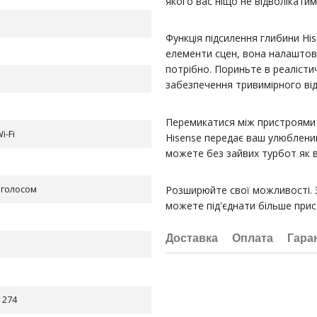
якого вас ніщо не відволікатим
Функція підсилення глибини His
елементи сцен, вона налаштову
потрібно. Пориньте в реаліст
забезпечення тривимірного від
Перемикатися між пристроями 
i-Fi
Hisense передає ваш улюблени
можете без зайвих турбот як в
 голосом
Розширюйте свої можливості. З
можете під'єднати більше прист
Доставка
Оплата
Гара
 274