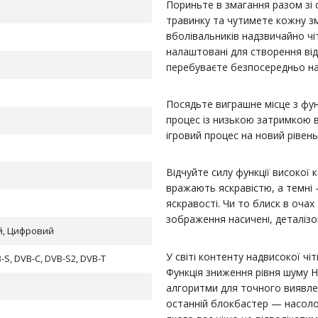
Пориньте в змагання разом зі
травинку та чутимете кожну зм
вболівальників надзвичайно чі
налаштовані для створення від
перебуваєте безпосередньо на 
Посядьте виграшне місце з фун
процес із низькою затримкою 
ігровий процес на новий рівен
Відчуйте силу функції високої к
вражають яскравістю, а темні
яскравості. Чи то блиск в очах
зображення насичені, деталізов
й, Цифровий
У світі контенту надвисокої чіт
-S, DVB-С, DVB-S2, DVB-T
Функція зниження рівня шуму H
алгоритми для точного виявлен
останній блокбастер — насоло