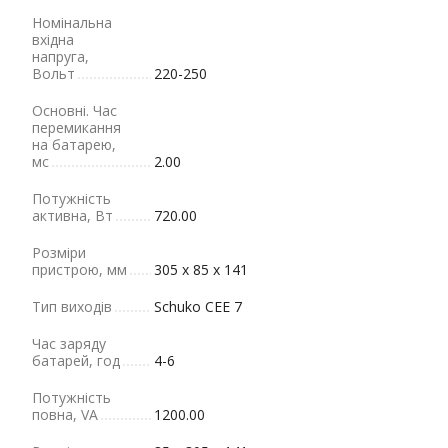
Номінальна
вхідна
напруга,
Вольт
220-250
Основні. Час
перемикання
на батарею,
мс
2.00
Потужність
активна, Вт
720.00
Розміри
пристрою, мм
305 х 85 х 141
Тип виходів
Schuko CEE 7
Час заряду
батарей, год
4-6
Потужність
повна, VA
1200.00