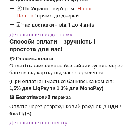
📦
– кур'єром "
Нової
По Україні
Пошти
" прямо до дверей.
⏳
– від 1 до 4 днів.
Час доставки
Детальніше про доставку
Способи оплати – зручність і
простота для вас!
💳
Онлайн-оплата
Оплатіть замовлення без зайвих зусиль через
банківську картку під час оформлення.
(При оплаті знімається банківська комісія:
та
1,5% для LiqPay
1,3% для MonoPay)
🏦
Безготівковий переказ
Оплата через розрахунковий рахунок (з
/
ПДВ
)
без ПДВ
Детальніше про оплату