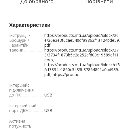
До обраного
Порівняти
Характеристики
Інструкції /
https://products.mti.ua/upload/iblock/26
Брошури /
e/26e3e3f6cae540dfa9862f1a124bde59.
Гарантійні
pdf,
талони
https://products.mti.ua/upload/iblock/37
3/3734f1873b5e2e252cfd00c19589ef11.
docx,
https://products.mti.ua/upload/iblock/cf3
/cf3834e1860c3433b37864801a0bd989.
pdf, https://produc
Інтерфейс
підключення
до ПК
USB
Інтерфейсний
порт ДБЖ
USB
Активна
потужність,