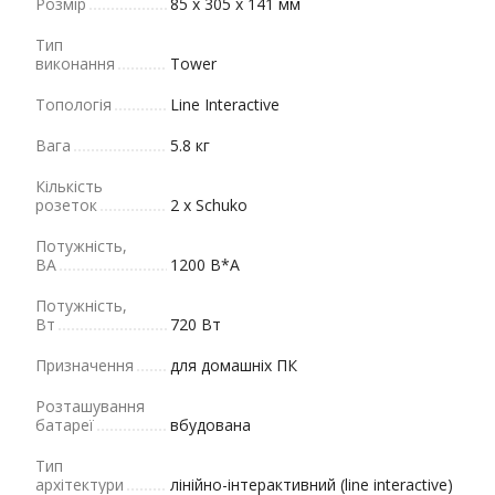
Розмір
85 х 305 х 141 мм
Тип
виконання
Tower
Топологія
Line Interactive
Вага
5.8 кг
Кількість
розеток
2 x Schuko
Потужність,
ВА
1200 В*А
Потужність,
Вт
720 Вт
Призначення
для домашніх ПК
Розташування
батареї
вбудована
Тип
архітектури
лінійно-інтерактивний (line interactive)