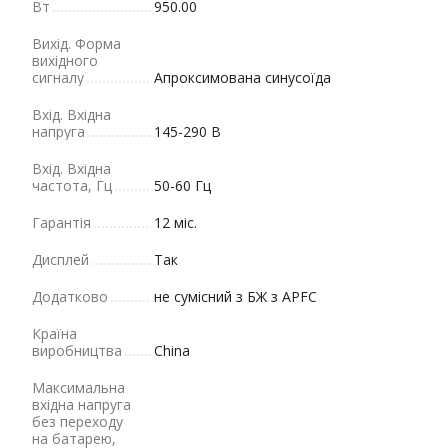
Вт
950.00
Вихід. Форма
вихідного
сигналу
Апроксимована синусоїда
Вхід. Вхідна
напруга
145-290 В
Вхід. Вхідна
частота, Гц
50-60 Гц
Гарантія
12 міс.
Дисплей
Так
Додатково
не сумісний з БЖ з APFC
Країна
виробництва
China
Максимальна
вхідна напруга
без переходу
на батарею,