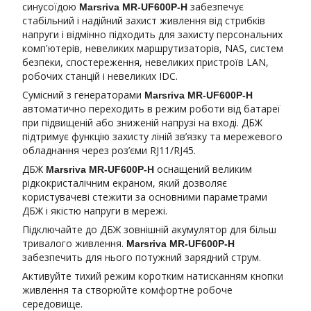
синусоїдою
забезпечує
Marsriva MR-UF600P-H
стабільний і надійний захист живлення від стрибків
напруги і відмінно підходить для захисту персональних
комп'ютерів, невеликих маршрутизаторів, NAS, систем
безпеки, спостереження, невеликих пристроїв LAN,
робочих станцій і невеликих IDC.
Сумісний з генераторами
Marsriva MR-UF600P-H
автоматично переходить в режим роботи від батареї
при підвищеній або зниженій напрузі на вході. ДБЖ
підтримує функцію захисту ліній зв’язку та мережевого
обладнання через роз’єми RJ11/RJ45.
ДБЖ
оснащений великим
Marsriva MR-UF600P-H
рідкокристалічним екраном, який дозволяє
користувачеві стежити за основними параметрами
ДБЖ і якістю напруги в мережі.
Підключайте до ДБЖ зовнішній акумулятор для більш
тривалого живлення.
Marsriva MR-UF600P-H
забезпечить для нього потужний зарядний струм.
Активуйте тихий режим коротким натисканням кнопки
живлення та створюйте комфортне робоче
середовище.