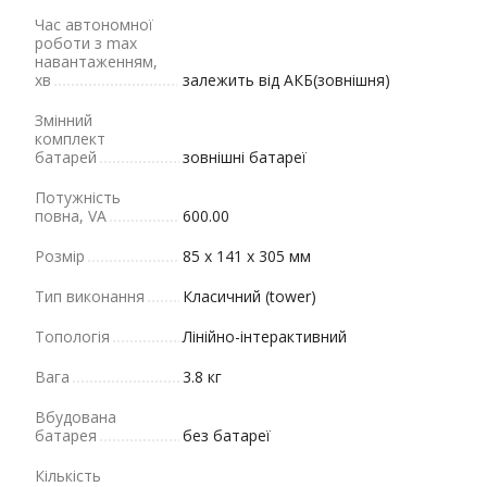
Час автономної
роботи з max
навантаженням,
хв
залежить від АКБ(зовнішня)
Змінний
комплект
батарей
зовнішні батареї
Потужність
повна, VA
600.00
Розмір
85 х 141 х 305 мм
Тип виконання
Класичний (tower)
Топологія
Лінійно-інтерактивний
Вага
3.8 кг
Вбудована
батарея
без батареї
Кількість