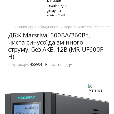
Стаціонарне обладнання
Джерела і системи безперебі
ДБЖ Marsriva, 600ВА/360Вт,
чиста синусоїда змінного
струму, без АКБ, 12B (MR-UF600P-
H)
Код товару:
400934
Написати відгук