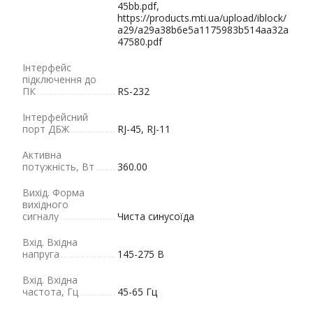
45bb.pdf,
https://products.mti.ua/upload/iblock/
a29/a29a38b6e5a1175983b514aa32a
47580.pdf
Інтерфейс
підключення до
ПК
RS-232
Інтерфейсний
порт ДБЖ
RJ-45, RJ-11
Активна
потужність, Вт
360.00
Вихід. Форма
вихідного
сигналу
Чиста синусоїда
Вхід. Вхідна
напруга
145-275 В
Вхід. Вхідна
частота, Гц
45-65 Гц