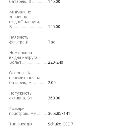
батарею, В
145.00
Мінімальне
значення
вхідної напруги,
В
145.00
Наявність
фільтрації
Так
Номінальна
вхідна напруга,
Вольт
220-240
Основні. Час
перемикання на
батарею, мс
2.00
Потужність
активна, Вт
360.00
Розміри
пристрою, мм
305х85х141
Тип виходів
Schuko CEE 7