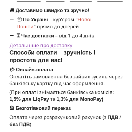
🚚
Доставимо швидко та зручно!
📦
– кур'єром "
Нової
По Україні
Пошти
" прямо до дверей.
⏳
– від 1 до 4 днів.
Час доставки
Детальніше про доставку
Способи оплати – зручність і
простота для вас!
💳
Онлайн-оплата
Оплатіть замовлення без зайвих зусиль через
банківську картку під час оформлення.
(При оплаті знімається банківська комісія:
та
1,5% для LiqPay
1,3% для MonoPay)
🏦
Безготівковий переказ
Оплата через розрахунковий рахунок (з
/
ПДВ
)
без ПДВ