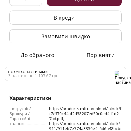
В кредит
Замовити швидко
До обраного
Порівняти
ПОКУПКА ЧАСТИНАМИ
3 платежі по 1 107.67 грн
Характеристики
Інструкції /
https://products.mti.ua/upload/iblock/f
Брошури /
f7/ff70c44af2d38207ed50c0ed4d1d2
Гарантійні
7bd.pdf,
талони
https://products.mti.ua/upload/iblock/
911/911eb7e774a3350e4c6d6a48bcbf