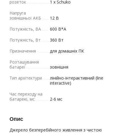
розеток
1 x Schuko
Напруга
зовнішньої АКБ
12 В
Потужність, ВА
600 В*А
Потужність, Вт
360 Вт
Призначення
для домашніх ПК
Розташування
батареї
зовнішня
Тип архітектури
лінійно-інтерактивний (line
interactive)
Час переходу на
батарею, мс
2-6 мс
Опис
Джерело безперебійного живлення з чистою