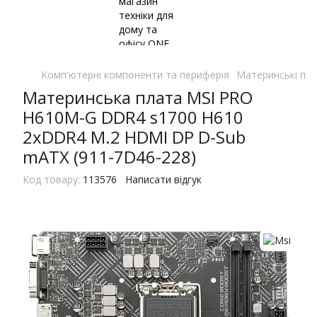
Комп'ютерні компоненти та периферія
Материнські пл
Материнcька плата MSI PRO
H610M-G DDR4 s1700 H610
2xDDR4 M.2 HDMI DP D-Sub
mATX (911-7D46-228)
Код товару:
113576
Написати відгук