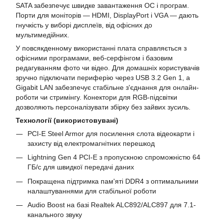
SATA забезпечує швидке завантаження ОС і програм.
Порти для моніторів — HDMI, DisplayPort і VGA — дають
гнучкість у виборі дисплеїв, від офісних до
мультимедійних.
У повсякденному використанні плата справляється з
офісними програмами, веб-серфінгом і базовим
редагуванням фото чи відео. Для домашніх користувачів
зручно підключати периферію через USB 3.2 Gen 1, а
Gigabit LAN забезпечує стабільне з'єднання для онлайн-
роботи чи стримінгу. Конектори для RGB-підсвітки
дозволяють персоналізувати збірку без зайвих зусиль.
Технології (використовувані)
PCI-E Steel Armor для посилення слота відеокарти і
захисту від електромагнітних перешкод
Lightning Gen 4 PCI-E з пропускною спроможністю 64
ГБ/с для швидкої передачі даних
Покращена підтримка пам'яті DDR4 з оптимальними
налаштуваннями для стабільної роботи
Audio Boost на базі Realtek ALC892/ALC897 для 7.1-
канального звуку