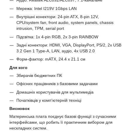
Аудіо: Realtek ALC892/ALC897, 7.1-канальне
Мережа: Intel I219V 1Gbps LAN
Внутрішні конектори: 24-pin ATX, 8-pin 12V,
CPU/system fan, front audio, system panels, chassis
intrusion, TPM, serial port
Підсвітка: 1x 4-pin RGB, 2x 3-pin RAINBOW
Задні конектори: HDMI, VGA, DisplayPort, PS/2, 2x USB
3.2 Gen 1 Type-A, LAN, аудіо, 4x USB 2.0
Форм-фактор: mATX, 24.4 x 21.1 см
Для кого
Збирачів бюджетних ПК
Офісних працівників з базовими задачами
Домашніх користувачів для мультимедіа
Початківців у комп'ютерній техніці
Висновок
Материнська плата поєднує базові функції з сучасними
інтерфейсами, що робить її практичним вибором для
нескладних систем.