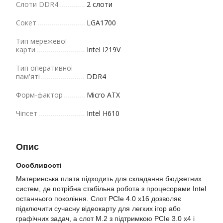
Слоти DDR4
2 слоти
Сокет
LGA1700
Тип мережевої
карти
Intel I219V
Тип оперативної
пам'яті
DDR4
Форм-фактор
Micro ATX
Чіпсет
Intel H610
Опис
Особливості
Материнська плата підходить для складання бюджетних
систем, де потрібна стабільна робота з процесорами Intel
останнього покоління. Слот PCIe 4.0 x16 дозволяє
підключити сучасну відеокарту для легких ігор або
графічних задач, а слот M.2 з підтримкою PCIe 3.0 x4 і