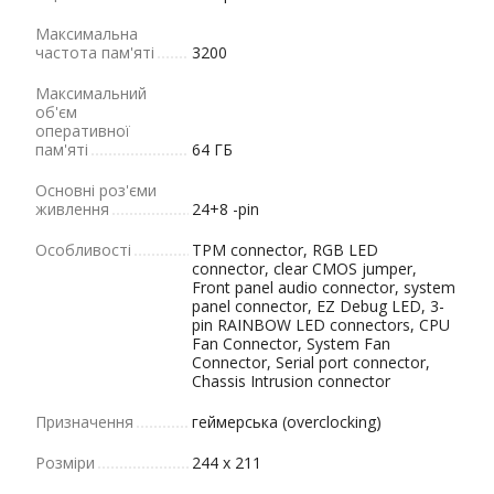
Максимальна
частота пам'яті
3200
Максимальний
об'єм
оперативної
пам'яті
64 ГБ
Основні роз'єми
живлення
24+8 -pin
Особливості
TPM connector, RGB LED
connector, clear CMOS jumper,
Front panel audio connector, system
panel connector, EZ Debug LED, 3-
pin RAINBOW LED connectors, CPU
Fan Connector, System Fan
Connector, Serial port connector,
Chassis Intrusion connector
Призначення
геймерська (overclocking)
Розміри
244 x 211