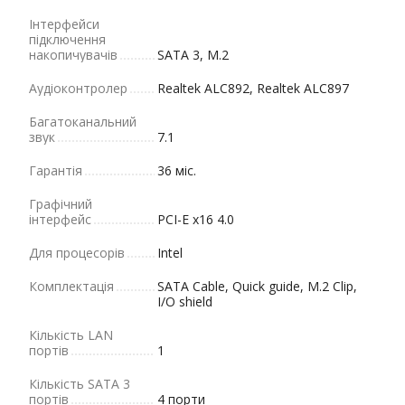
Інтерфейси
підключення
накопичувачів
SATA 3, M.2
Аудіоконтролер
Realtek ALC892, Realtek ALC897
Багатоканальний
звук
7.1
Гарантія
36 міс.
Графічний
інтерфейс
PCI-E x16 4.0
Для процесорів
Intel
Комплектація
SATA Cable, Quick guide, M.2 Clip,
I/O shield
Кількість LAN
портів
1
Кількість SATA 3
портів
4 порти