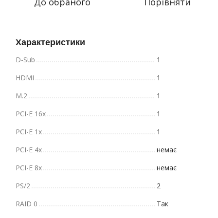
До обраного
Порівняти
Характеристики
D-Sub
1
HDMI
1
M.2
1
PCI-E 16x
1
PCI-E 1x
1
PCI-E 4x
немає
PCI-E 8x
немає
PS/2
2
RAID 0
Так