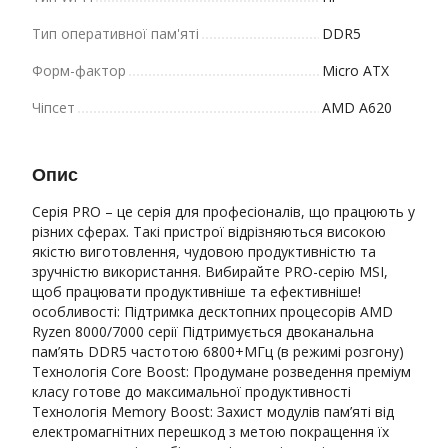
Тип оперативної пам'яті
DDR5
Форм-фактор
Micro ATX
Чіпсет
AMD A620
Опис
Серія PRO – це серія для професіоналів, що працюють у
різних сферах. Такі пристрої відрізняються високою
якістю виготовлення, чудовою продуктивністю та
зручністю використання. Вибирайте PRO-серію MSI,
щоб працювати продуктивніше та ефективніше!
особливості: Підтримка десктопних процесорів AMD
Ryzen 8000/7000 серії Підтримується двоканальна
пам’ять DDR5 частотою 6800+МГц (в режимі розгону)
Технологія Core Boost: Продумане розведення преміум
класу готове до максимальної продуктивності
Технологія Memory Boost: Захист модулів пам’яті від
електромагнітних перешкод з метою покращення їх