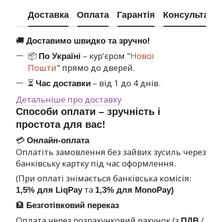
Доставка
Оплата
Гарантія
Консультація
🚚
Доставимо швидко та зручно!
📦
– кур'єром "
Нової
По Україні
Пошти
" прямо до дверей.
⏳
– від 1 до 4 днів.
Час доставки
Детальніше про доставку
Способи оплати – зручність і
простота для вас!
💳
Онлайн-оплата
Оплатіть замовлення без зайвих зусиль через
банківську картку під час оформлення.
(При оплаті знімається банківська комісія:
та
1,5% для LiqPay
1,3% для MonoPay)
🏦
Безготівковий переказ
Оплата через розрахунковий рахунок (з
/
ПДВ