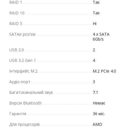
RAID 1
Так
RAID 10
Так
RAID 5
Ні
SATAe роз'єм
4 x SATA
6Gb/s
USB 2.0
2
USB 3.2 Gen 1
4
Інтерфейс М.2
M.2 PCIe 4.0
Аудіо-порт
3
Багатоканальний звук
7.1
Версія Bluetooth
Немає
Гарантія
36 міс.
Для процесорів
AMD