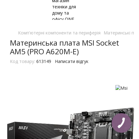
Комп'ютерні компоненти та периферія
Материнські пл
Материнська плата MSI Socket
AM5 (PRO A620M-E)
Код товару:
613149
Написати відгук