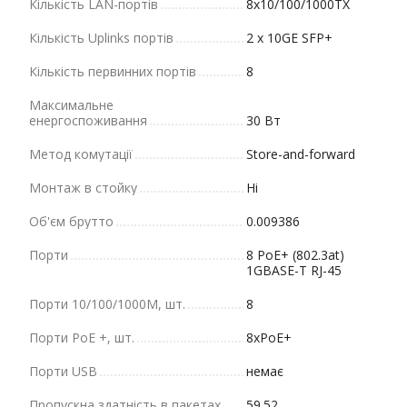
Кількість LAN-портів
8x10/100/1000TX
Кількість Uplinks портів
2 x 10GE SFP+
Кількість первинних портів
8
Максимальне
енергоспоживання
30 Вт
Метод комутації
Store-and-forward
Монтаж в стойку
Ні
Об'єм брутто
0.009386
Порти
8 PoE+ (802.3at)
1GBASE-T RJ-45
Порти 10/100/1000М, шт.
8
Порти PoE +, шт.
8xPoE+
Порти USB
немає
Пропускна здатність в пакетах
59.52