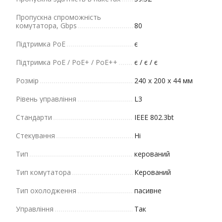
Пропускна спроможність
комутатора, Gbps
80
Підтримка PoE
є
Підтримка PoE / PoE+ / PoE++
є / є / є
Розмір
240 х 200 х 44 мм
Рівень управління
L3
Стандарти
IEEE 802.3bt
Стекування
Ні
Тип
керований
Тип комутатора
Керований
Тип охолодження
пасивне
Управління
Так