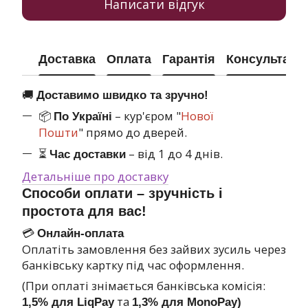
Написати відгук
Доставка
Оплата
Гарантія
Консультація
🚚
Доставимо швидко та зручно!
📦
– кур'єром "
Нової
По Україні
Пошти
" прямо до дверей.
⏳
– від 1 до 4 днів.
Час доставки
Детальніше про доставку
Способи оплати – зручність і
простота для вас!
💳
Онлайн-оплата
Оплатіть замовлення без зайвих зусиль через
банківську картку під час оформлення.
(При оплаті знімається банківська комісія:
та
1,5% для LiqPay
1,3% для MonoPay)