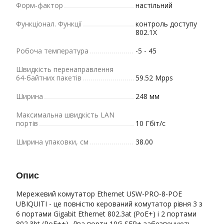
Форм-фактор
настільний
Функціонал. Функції
контроль доступу
802.1X
Робоча температура
-5 - 45
Швидкість перенаправлення
64-байтних пакетів
59.52 Mpps
Ширина
248 мм
Максимальна швидкість LAN
портів
10 Гбіт/с
Ширина упаковки, см
38.00
Опис
Мережевий комутатор Ethernet USW-PRO-8-POE
UBIQUITI - це повністю керований комутатор рівня 3 з
6 портами Gigabit Ethernet 802.3at (PoE+) і 2 портами
802.3bt (PoE++). Два порти 10G SFP+ забезпечують