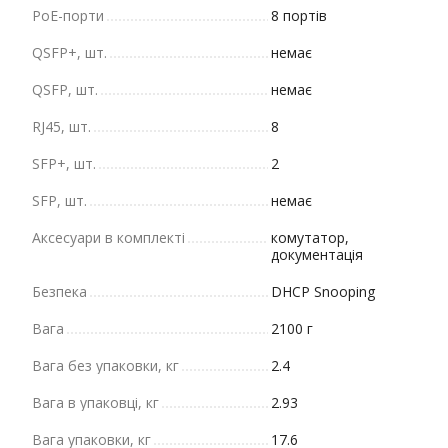
PoE-порти
8 портів
QSFP+, шт.
немає
QSFP, шт.
немає
RJ45, шт.
8
SFP+, шт.
2
SFP, шт.
немає
Аксесуари в комплекті
комутатор,
документація
Безпека
DHCP Snooping
Вага
2100 г
Вага без упаковки, кг
2.4
Вага в упаковці, кг
2.93
Вага упаковки, кг
17.6