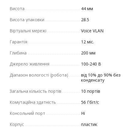
Висота
44 мм
Висота упаковки
28.5
Віртуальні мережі
Voice VLAN
Гарантія
12 міс.
Глибина
200 мм
Джерело живлення
100-240 В
Діапазон вологості (робота)
від 10% до 90% без
конденсату
Загальна кількість портів
10 портів
Комутаційна здатність
56 Гбіт/с
Консольний порт
Ні
Корпус
пластик