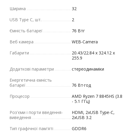
Ширина
32
USB Type C, шт.
2
Ємність батареї
76 Втг
Веб камера
WEB-Camera
Габарити
20.43/22.84 x 324.12 x
255.9
Додаткові параметри
стереодинаміки
Енергетична ємність
батареї
76 Вт·год
Процесор
AMD Ryzen 7 8845HS (3.8
- 5.1 ГГц)
Роз'єми і порти введення-
HDMI, 2xUSB Type-C,
виведення
2xUSB 3.2
Тип графічної пам'яті
GDDR6