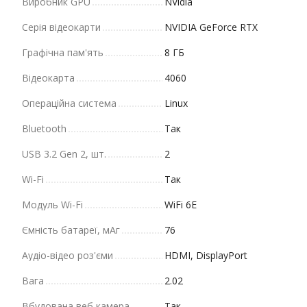
Виробник GPU
NVidia
Серія відеокарти
NVIDIA GeForce RTX
Графічна пам'ять
8 ГБ
Відеокарта
4060
Операційна система
Linux
Bluetooth
Так
USB 3.2 Gen 2, шт.
2
Wi-Fi
Так
Модуль Wi-Fi
WiFi 6E
Ємність батареї, мАг
76
Аудіо-відео роз'єми
HDMI, DisplayPort
Вага
2.02
Вбудована веб камера
Так