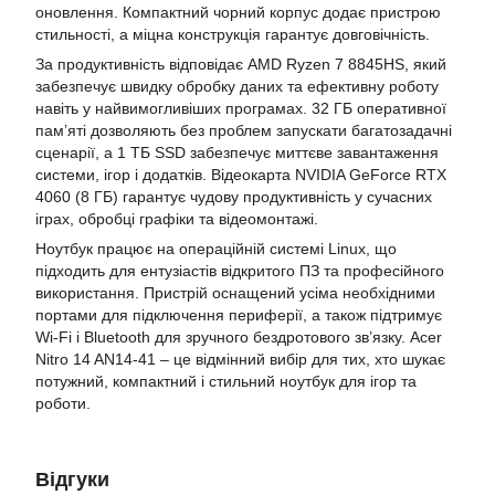
оновлення. Компактний чорний корпус додає пристрою
стильності, а міцна конструкція гарантує довговічність.
За продуктивність відповідає AMD Ryzen 7 8845HS, який
забезпечує швидку обробку даних та ефективну роботу
навіть у найвимогливіших програмах. 32 ГБ оперативної
пам’яті дозволяють без проблем запускати багатозадачні
сценарії, а 1 ТБ SSD забезпечує миттєве завантаження
системи, ігор і додатків. Відеокарта NVIDIA GeForce RTX
4060 (8 ГБ) гарантує чудову продуктивність у сучасних
іграх, обробці графіки та відеомонтажі.
Ноутбук працює на операційній системі Linux, що
підходить для ентузіастів відкритого ПЗ та професійного
використання. Пристрій оснащений усіма необхідними
портами для підключення периферії, а також підтримує
Wi-Fi і Bluetooth для зручного бездротового зв’язку. Acer
Nitro 14 AN14-41 – це відмінний вибір для тих, хто шукає
потужний, компактний і стильний ноутбук для ігор та
роботи.
Відгуки