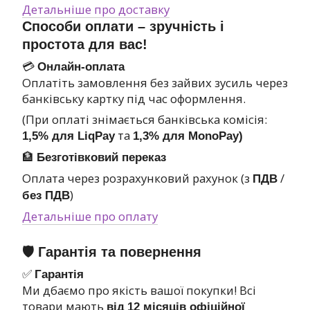
Детальніше про доставку
Способи оплати – зручність і
простота для вас!
💳
Онлайн-оплата
Оплатіть замовлення без зайвих зусиль через
банківську картку під час оформлення.
(При оплаті знімається банківська комісія:
та
1,5% для LiqPay
1,3% для MonoPay)
🏦
Безготівковий переказ
Оплата через розрахунковий рахунок (з
/
ПДВ
)
без ПДВ
Детальніше про оплату
🛡 Гарантія та повернення
✅
Гарантія
Ми дбаємо про якість вашої покупки! Всі
товари мають
від
12 місяців офіційної