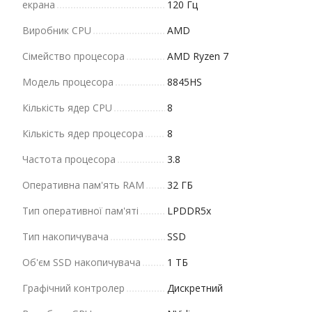
екрана
120 Гц
Виробник CPU
AMD
Сімейство процесора
AMD Ryzen 7
Модель процесора
8845HS
Кількість ядер CPU
8
Кількість ядер процесора
8
Частота процесора
3.8
Оперативна пам'ять RAM
32 ГБ
Тип оперативної пам'яті
LPDDR5x
Тип накопичувача
SSD
Об'єм SSD накопичувача
1 ТБ
Графічний контролер
Дискретний