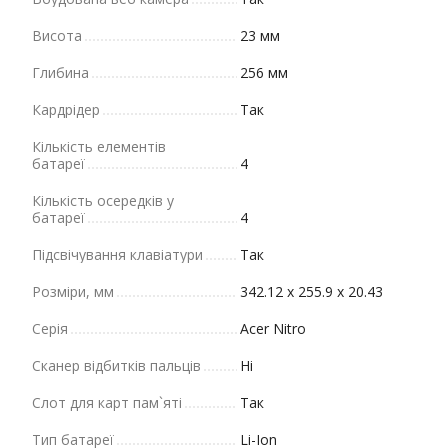
Висота
23 мм
Глибина
256 мм
Кардрідер
Так
Кількість елементів
батареї
4
Кількість осередків у
батареї
4
Підсвічування клавіатури
Так
Розміри, мм
342.12 х 255.9 х 20.43
Серія
Acer Nitro
Сканер відбитків пальців
Ні
Слот для карт пам`яті
Так
Тип батареї
Li-Ion