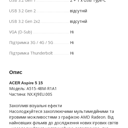
USB 3.2 Gen 1
2 + 1 x USB Type-C
USB 3.2 Gen 2
відсутній
USB 3.2 Gen 2x2
відсутній
VGA (D-Sub)
Ні
Підтримка 3G / 4G / 5G
Ні
Підтримка Thunderbolt
Ні
Опис
ACER Aspire 5 15
Модель: A515-48M-R1A1
Частина: NX.KJ9EU.00S
Захопливі візуальні ефекти
Насолоджуйтеся захоплюючими мультимедійними та
ігровими можливостями з графікою AMD Radeon. Від
найновіших фільмів до дослідження нових ігрових світів