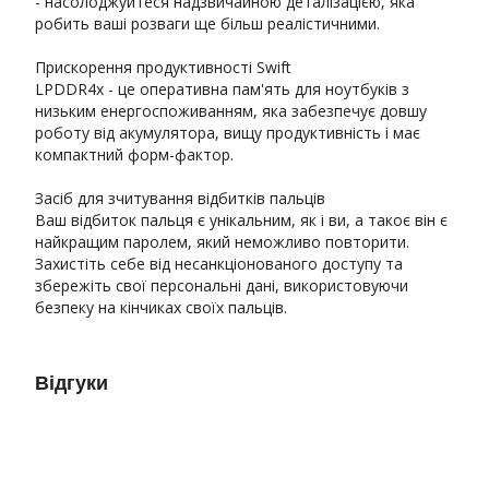
- насолоджуйтеся надзвичайною деталізацією, яка
робить ваші розваги ще більш реалістичними.
Прискорення продуктивності Swift
LPDDR4x - це оперативна пам'ять для ноутбуків з
низьким енергоспоживанням, яка забезпечує довшу
роботу від акумулятора, вищу продуктивність і має
компактний форм-фактор.
Засіб для зчитування відбитків пальців
Ваш відбиток пальця є унікальним, як і ви, а такоє він є
найкращим паролем, який неможливо повторити.
Захистіть себе від несанкціонованого доступу та
збережіть свої персональні дані, використовуючи
безпеку на кінчиках своїх пальців.
Відгуки