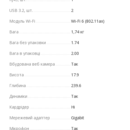
USB 3.2, шт.
2
Модуль Wi-Fi
Wi-Fi 6 (802.11ax)
Вага
1,74 кг
Вага без упаковки
1.74
Вага в упаковці
2.00
Вбудована веб камера
Так
Висота
17.9
Глибина
239.6
Динаміки
Так
Кардрідер
Ні
Мережевий адаптер
Gigabit
Мікрофон
Так