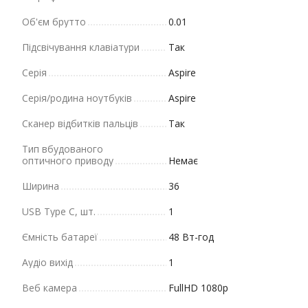
Об'єм брутто
0.01
Підсвічування клавіатури
Так
Серія
Aspire
Серія/родина ноутбуків
Aspire
Сканер відбитків пальців
Так
Тип вбудованого
оптичного приводу
Немає
Ширина
36
USB Type C, шт.
1
Ємність батареї
48 Вт-год
Аудіо вихід
1
Веб камера
FullHD 1080p