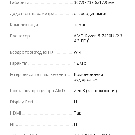
Габарити
362.9х239.6х17.9 мм
Додаткові параметри
стереодинаміки
Комплектація
немає
Процесор
AMD Ryzen 5 7430U (2.3 -
4.3 ГГц)
Бездротові з'єднання
Wi-Fi
Гарантія
12 міс.
Інтерфейси та підключення
Комбінований
аудіороз'єм
Покоління процесора AMD
Zen 3 (4-е покоління)
Display Port
Ні
HDMI
Так
NFC
Ні