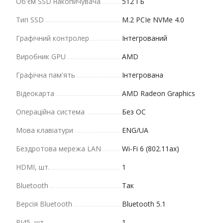
Об'єм SSD накопичувача
512 ГБ
Тип SSD
M.2 PCIe NVMe 4.0
Графічний контролер
Інтегрований
Виробник GPU
AMD
Графічна пам'ять
Інтегрована
Відеокарта
AMD Radeon Graphics
Операційна система
Без ОС
Мова клавіатури
ENG/UA
Бездротова мережа LAN
Wi-Fi 6 (802.11ax)
HDMI, шт.
1
Bluetooth
Так
Версія Bluetooth
Bluetooth 5.1
RJ45, шт.
1