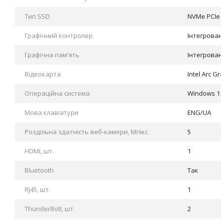
Тип SSD
NVMe PCIe
Графічний контролер
Інтегрова
Графічна пам'ять
Інтегрова
Відеокарта
Intel Arc G
Операційна система
Windows 1
Мова клавіатури
ENG/UA
Роздільна здатність веб-камери, Мпікс
5
HDMI, шт.
1
Bluetooth
Так
RJ45, шт.
1
ThunderBolt, шт.
2