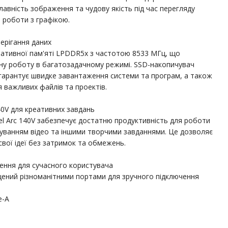
авність зображення та чудову якість під час перегляду
 роботи з графікою.
ерігання даних
ативної пам'яті LPDDR5x з частотою 8533 МГц, що
ну роботу в багатозадачному режимі. SSD-накопичувач
гарантує швидке завантаження системи та програм, а також
я важливих файлів та проектів.
140V для креативних завдань
tel Arc 140V забезпечує достатню продуктивність для роботи
гуванням відео та іншими творчими завданнями. Це дозволяє
вої ідеї без затримок та обмежень.
ення для сучасного користувача
щений різноманітними портами для зручного підключення
e-A