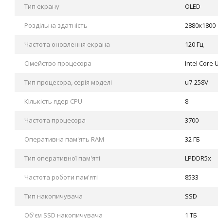
Тип екрану
OLED
Роздільна здатність
2880x1800
Частота оновлення екрана
120 Гц
Сімейство процесора
Intel Core U
Тип процесора, серія моделі
u7-258V
Кількість ядер CPU
8
Частота процесора
3700
Оперативна пам'ять RAM
32 ГБ
Тип оперативної пам'яті
LPDDR5x
Частота роботи пам'яті
8533
Тип накопичувача
SSD
Об'єм SSD накопичувача
1 ТБ