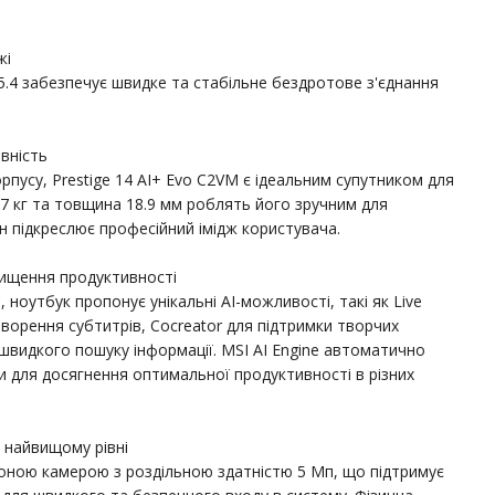
жі
 5.4 забезпечує швидке та стабільне бездротове з'єднання
вність
рпусу, Prestige 14 AI+ Evo C2VM є ідеальним супутником для
 1.7 кг та товщина 18.9 мм роблять його зручним для
н підкреслює професійний імідж користувача.
двищення продуктивності
C, ноутбук пропонує унікальні AI-можливості, такі як Live
ворення субтитрів, Cocreator для підтримки творчих
 швидкого пошуку інформації. MSI AI Engine автоматично
 для досягнення оптимальної продуктивності в різних
а найвищому рівні
ною камерою з роздільною здатністю 5 Мп, що підтримує