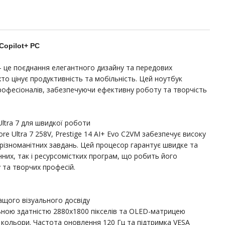
 Copilot+ PC
— це поєднання елегантного дизайну та передових
хто цінує продуктивність та мобільність. Цей ноутбук
рофесіоналів, забезпечуючи ефективну роботу та творчість
Ultra 7 для швидкої роботи
e Ultra 7 258V, Prestige 14 AI+ Evo C2VM забезпечує високу
різноманітних завдань. Цей процесор гарантує швидке та
них, так і ресурсомістких програм, що робить його
 та творчих професій.
щого візуального досвіду
ьною здатністю 2880x1800 пікселів та OLED-матрицею
і кольори. Частота оновлення 120 Гц та підтримка VESA