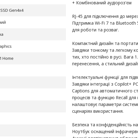
+ Комбінований аудіороз'єм
 SSD Gen4x4
RJ-45 для підключення до мере
ний
Підтримка Wi-Fi 7 та Bluetooth
для роботи та розваг.
на
Компактний дизайн та портати
raphics
Завдяки тонкому та легкому ко
тих, хто постійно в русі. Вага
1 Home
перенесення, а стильний дизай
Інтелектуальні функції для пі
Завдяки інтеграції з Copilot+ P
Captions для автоматичного ст
процесів та функцію Recall для
налаштовує параметри системи
сценаріях використання.
Безпека та конфіденційність н
Ноутбук оснащений інфрачерво