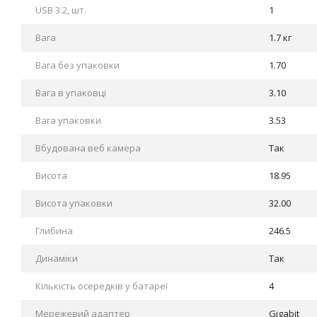
USB 3.2, шт.
1
Вага
1.7 кг
Вага без упаковки
1.70
Вага в упаковці
3.10
Вага упаковки
3.53
Вбудована веб камера
Так
Висота
18.95
Висота упаковки
32.00
Глибина
246.5
Динаміки
Так
Кількість осередків у батареї
4
Мережевий адаптер
Gigabit