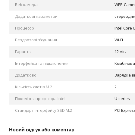
Веб камера
WEB-Came
Додаткові параметри
стереодин
Процесор
Intel Core U
Бездротові з'єднання
Wi-Fi
Гарантія
12 міс.
Інтерфейси та підключення
Комбінова
Додатково
Зарядка в
Кількість слотів M.2
2
Покоління процесора Intel
U-series
Стандарт інтерфейсу SSD M.2
PCI Express
Новий відгук або коментар