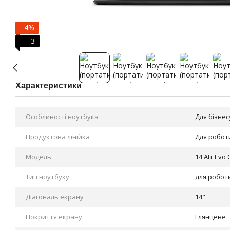
−4%
3
Характеристики
Особливості ноутбука
Для бізнес
Продуктова лінійка
Для робот
Модель
14 AI+ Evo
Тип ноутбуку
для робот
Діагональ екрану
14"
Покриття екрану
Глянцеве