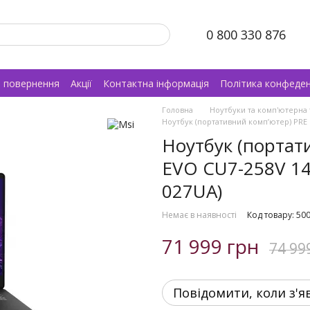
0 800 330 876
а повернення
Акції
Контактна інформація
Політика конфеден
Головна
Ноутбуки та комп'ютерна 
Ноутбук (портативний комп’ютер) PRE 
Ноутбук (портат
EVO CU7-258V 1
027UA)
Немає в наявності
Код товару: 50
71 999 грн
74 99
Повідомити, коли з'я