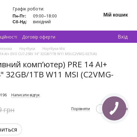
Графік роботи:
Мій кошик
09:00–18:00
Пн-Пт:
вихідний
Сб-Нд:
Вхід
ційності
Договір оферти
техніка
Ноутбуки
Ноутбуки Msi
14 AI+ EVO CU7-258V 14" 32GB/1TB W11 MSI (C2VMG-027UA)
ивний комп’ютер) PRE 14 AI+
4" 32GB/1TB W11 MSI (C2VMG-
0196
Написати відгук
9 грн
Порівняти
В бажання
виться