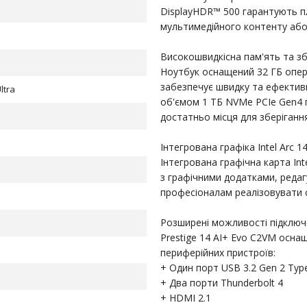
DisplayHDR™ 500 гарантують пл
мультимедійного контенту або
Високошвидкісна пам'ять та зб
Ноутбук оснащений 32 ГБ опер
забезпечує швидку та ефектив
ltra
об'ємом 1 ТБ NVMe PCIe Gen4 
достатньо місця для зберіганн
Інтегрована графіка Intel Arc 
Інтегрована графічна карта In
з графічними додатками, реда
професіоналам реалізовувати с
Розширені можливості підключ
Prestige 14 AI+ Evo C2VM осна
периферійних пристроїв:
+ Один порт USB 3.2 Gen 2 Typ
+ Два порти Thunderbolt 4
+ HDMI 2.1