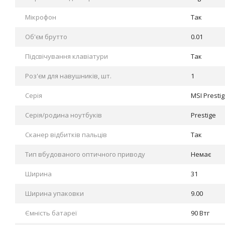
Мікрофон
Так
Об'єм брутто
0.01
Підсвічування клавіатури
Так
Роз'єм для навушників, шт.
1
Серія
MSI Presti
Серія/родина ноутбуків
Prestige
Сканер відбитків пальців
Так
Тип вбудованого оптичного приводу
Немає
Ширина
31
Ширина упаковки
9.00
Ємність батареї
90 Втг