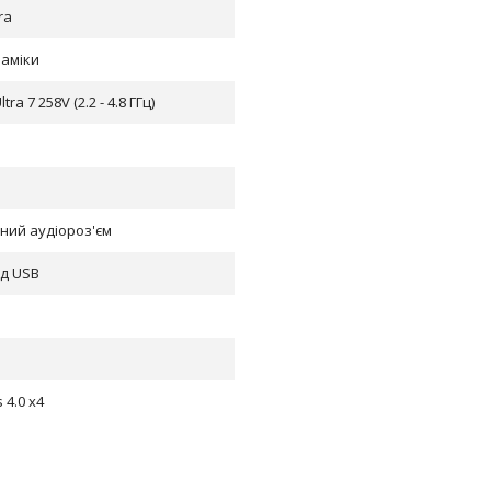
ra
аміки
ltra 7 258V (2.2 - 4.8 ГГц)
ний аудіороз'єм
ід USB
 4.0 x4