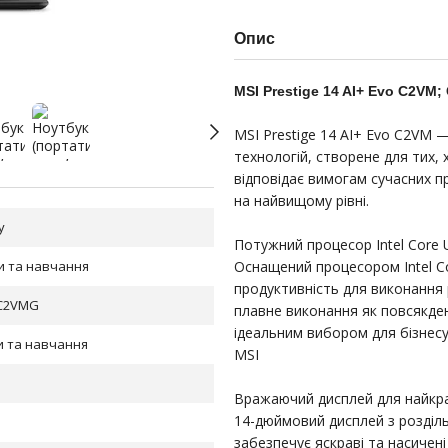
Опис
MSI Prestige 14 AI+ Evo C2VM;
MSI Prestige 14 AI+ Evo C2VM 
технологій, створене для тих, 
відповідає вимогам сучасних п
на найвищому рівні.
у
Потужний процесор Intel Core 
и та навчання
Оснащений процесором Intel Cor
продуктивність для виконання 
 C2VMG
плавне виконання як повсякден
ідеальним вибором для бізнесу
и та навчання
MSI
Вражаючий дисплей для найкра
14-дюймовий дисплей з розділ
забезпечує яскраві та насичен