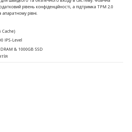
 для швидкого та безпечного входу в систему. Фізична
одатковий рівень конфіденційності, а підтримка TPM 2.0
 апаратному рівні.
B Cache)
00 IPS-Level
SDRAM & 1000GB SSD
нтія