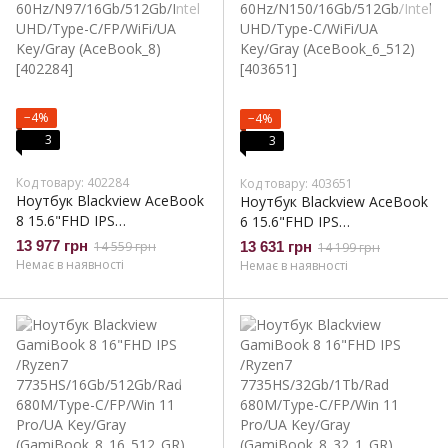
−4%
−4%
3
3
Код товару: 402284
Код товару: 403651
Ноутбук Blackview AceBook
Ноутбук Blackview AceBook
8 15.6"FHD IPS
6 15.6"FHD IPS
60Hz/N97/16Gb/512Gb/Intel
60Hz/N150/16Gb/512Gb/Intel
13 977 грн
14 559 грн
13 631 грн
14 199 грн
UHD/Type-C/FP/WiFi/UA
UHD/Type-C/WiFi/UA
Немає в наявності
Немає в наявності
Key/Gray (AceBook_8)
Key/Gray (AceBook_6_512)