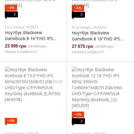
−4%
−6%
3
3
Код товару: 403652
Код товару: 403844
Ноутбук Blackview
Ноутбук Blackview
GamiBook 8 16"FHD IPS
GamiBook 8 16"FHD IPS
/Ryzen7
/Ryzen7
23 999 грн
24 999 грн
27 675 грн
29 499 грн
7735HS/16Gb/512Gb/Rad
7735HS/32Gb/1Tb/Rad
Немає в наявності
Немає в наявності
680M/Type-C/FP/Win 11
680M/Type-C/FP/Win 11
Pro/UA Key/Gray
Pro/UA Key/Gray
(GamiBook_8_16_512_GR)
(GamiBook_8_32_1_GR)
−6%
−4%
3
Код товару: 404378
Код товару: 405209