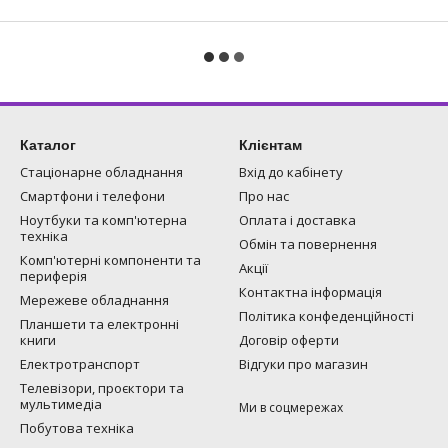
Каталог
Клієнтам
Стаціонарне обладнання
Вхід до кабінету
Смартфони і телефони
Про нас
Ноутбуки та комп'ютерна
Оплата і доставка
техніка
Обмін та повернення
Комп'ютерні компоненти та
Акції
периферія
Контактна інформація
Мережеве обладнання
Політика конфеденційності
Планшети та електронні
книги
Договір оферти
Електротранспорт
Відгуки про магазин
Телевізори, проєктори та
мультимедіа
Ми в соцмережах
Побутова техніка