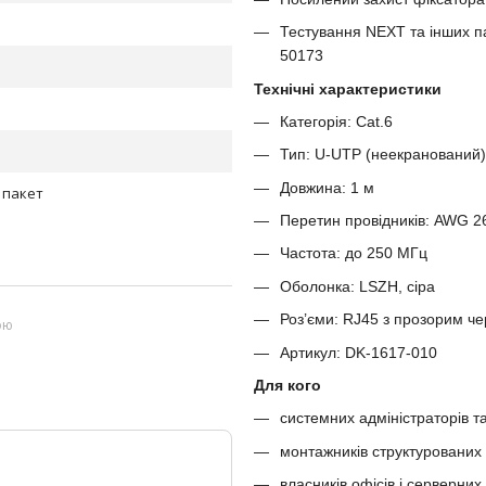
Тестування NEXT та інших п
50173
Технічні характеристики
Категорія: Cat.6
Тип: U-UTP (неекранований)
Довжина: 1 м
 пакет
Перетин провідників: AWG 26
Частота: до 250 МГц
Оболонка: LSZH, сіра
Роз’єми: RJ45 з прозорим ч
ою
Артикул: DK-1617-010
Для кого
системних адміністраторів т
монтажників структурованих
власників офісів і серверни