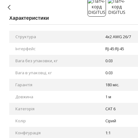
Характеристики
Cтруктура
4x2 AWG 26/7
Інтерфейс
RJ-45:RJ-45
Вага без упаковки, кг
0.03
Вага в упаковці, кг
0.03
Гарантія
180 міс.
Довжина
1 м
Категорія
CAT 6
Колір
Сірий
Конфігурація
1:1