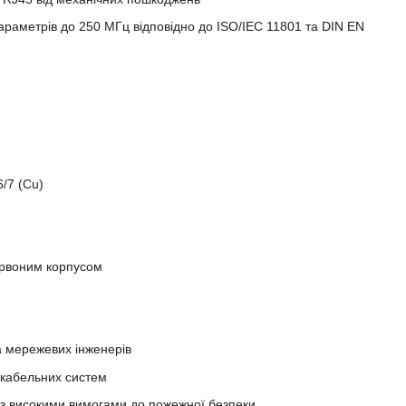
араметрів до 250 МГц відповідно до ISO/IEC 11801 та DIN EN
/7 (Cu)
ервоним корпусом
а мережевих інженерів
 кабельних систем
х з високими вимогами до пожежної безпеки