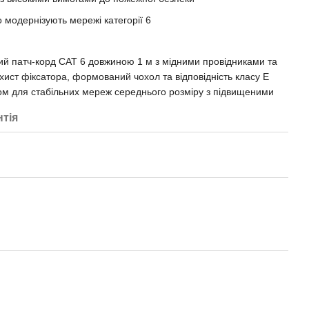
о модернізують мережі категорії 6
й патч-корд CAT 6 довжиною 1 м з мідними провідниками та
ст фіксатора, формований чохол та відповідність класу E
ом для стабільних мереж середнього розміру з підвищеними
нтія