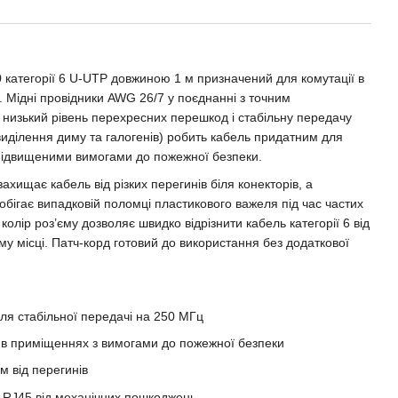
категорії 6 U-UTP довжиною 1 м призначений для комутації в
 Мідні провідники AWG 26/7 у поєднанні з точним
низький рівень перехресних перешкод і стабільну передачу
иділення диму та галогенів) робить кабель придатним для
підвищеними вимогами до пожежної безпеки.
хищає кабель від різких перегинів біля конекторів, а
обігає випадковій поломці пластикового важеля під час частих
олір роз’єму дозволяє швидко відрізнити кабель категорії 6 від
му місці. Патч-корд готовий до використання без додаткової
ля стабільної передачі на 250 МГц
в приміщеннях з вимогами до пожежної безпеки
м від перегинів
 RJ45 від механічних пошкоджень