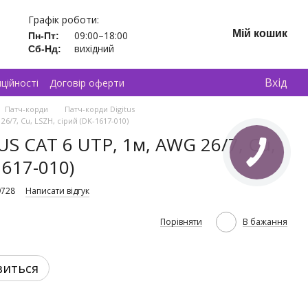
Графік роботи:
Мій кошик
09:00–18:00
Пн-Пт:
вихідний
Сб-Нд:
Вхід
ційності
Договір оферти
Патч-корди
Патч-корди Digitus
6/7, Cu, LSZH, сірий (DK-1617-010)
S CAT 6 UTP, 1м, AWG 26/7, Cu,
1617-010)
9728
Написати відгук
Порівняти
В бажання
виться