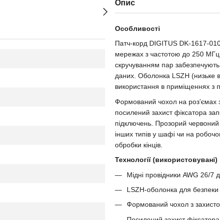
Опис
Особливості
Патч-корд DIGITUS DK-1617-010 
мережах з частотою до 250 МГц.
скручуванням пар забезпечують 
даних. Оболонка LSZH (низьке в
використання в приміщеннях з 
Формований чохол на роз’ємах за
посилений захист фіксатора зап
підключень. Прозорий червоний к
інших типів у шафі чи на робочо
обробки кінців.
Технології (використовувані)
Мідні провідники AWG 26/7 д
LSZH-оболонка для безпеки 
Формований чохол з захисто
Посилений захист фіксатора