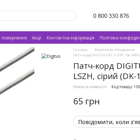
0 800 330 876
а повернення
Акції
Контактна інформація
Політика конфеден
Головна
Мережеве обладнання
Патч-корд DIGITUS CAT 6 UTP, 1м, AWG 2
Патч-корд DIGITU
LSZH, сірий (DK-
Немає в наявності
Код товару: 10
65 грн
Повідомити, коли з'я