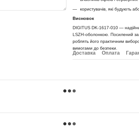
користувачів, які будують аб
Висновок
DIGITUS DK-1617-010 — надійни
LSZH-оболонкою. Посилений захи
роблять його практичним вибор
вимогами до безпеки.
Доставка
Оплата
Гара