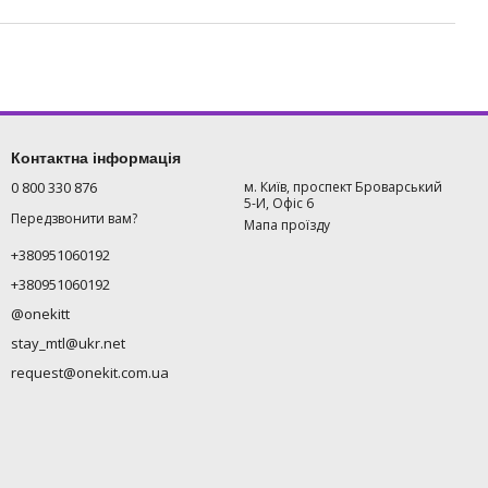
Контактна інформація
0 800 330 876
м. Київ, проспект Броварський
5-И, Офіс 6
Передзвонити вам?
Мапа проїзду
+380951060192
+380951060192
@onekitt
stay_mtl@ukr.net
request@onekit.com.ua