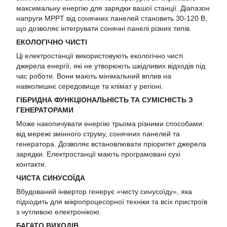
максимальну енергію для зарядки вашої станції. Діапазон
напруги MPPT від сонячних панелей становить 30-120 В,
що дозволяє інтегрувати сонячні панелі різних типів.
ЕКОЛОГІЧНО ЧИСТІ
Ці електростанції використовують екологічно чисті
джерела енергії, які не утворюють шкідливих відходів під
час роботи. Вони мають мінімальний вплив на
навколишнє середовище та клімат у регіоні.
ГІБРИДНА ФУНКЦІОНАЛЬНІСТЬ ТА СУМІСНІСТЬ З
ГЕНЕРАТОРАМИ
Може накопичувати енергію трьома різними способами:
від мережі змінного струму, сонячних панелей та
генератора. Дозволяє встановлювати пріоритет джерела
зарядки. Електростанції мають програмовані сухі
контакти.
ЧИСТА СИНУСОЇДА
Вбудований інвертор генерує «чисту синусоїду», яка
підходить для мікропроцесорної техніки та всіх пристроїв
з чутливою електронікою.
БАГАТО ВИХОДІВ