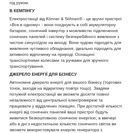
під рукою.
В КЕМПІНГУ
Електростанції від Könner & Söhnen® - це зручні пристрої
«Все в одному» - вони поєднують в собі акумуляторну
батарею, сонячний інвертор з можливістю підключення
сонячних панелей і систему безперебійного живлення з
чистою синусоїдою на виході. Вони чудово підходять для
живлення чутливого обладнання, ідеально підходять для
активного відпочинку на природі. Оснащені
транспортними колесами та ручками для зручного
транспортування.
ДЖЕРЕЛО ЕНЕРГІЇ ДЛЯ БІЗНЕСУ
Автономне джерело енергії для вашого бізнесу (торгових
точок, заходів на відкритому повітрі тощо). Завдяки
потужній електростанції ви зможете досягти повної
незалежності від центральної електромережі та
працювати у віддалених локаціях. При достатній кількості
енергії від сонячних панелей ваші пристрої будуть
живитися безкоштовною сонячною енергією, а ввечері
або в дні з недостатньою кількістю сонячного світла ви
зможете використовувати енергію генератора з