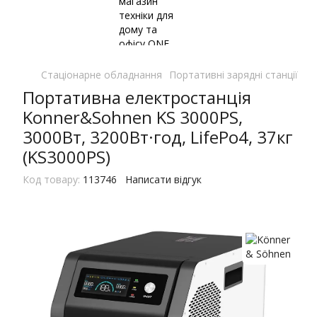
Стаціонарне обладнання
Портативні зарядні станції
По
Портативна електростанція
Konner&Sohnen KS 3000PS,
3000Вт, 3200Вт·год, LifePo4, 37кг
(KS3000PS)
Код товару:
113746
Написати відгук