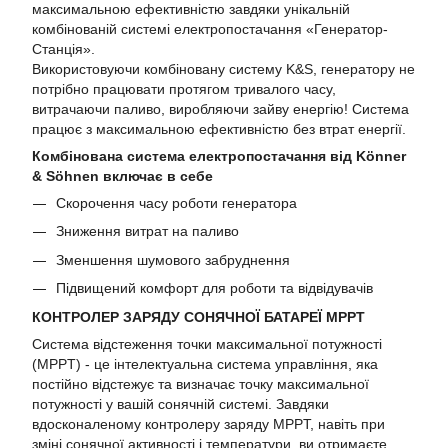
максимальною ефективністю завдяки унікальній
комбінованій системі електропостачання «Генератор-
Станція».
Використовуючи комбіновану систему K&S, генератору не
потрібно працювати протягом тривалого часу,
витрачаючи паливо, виробляючи зайву енергію! Система
працює з максимальною ефективністю без втрат енергії.
Комбінована система електропостачання від Könner
& Söhnen включає в себе
Скорочення часу роботи генератора
Зниження витрат на паливо
Зменшення шумового забруднення
Підвищений комфорт для роботи та відвідувачів
КОНТРОЛЕР ЗАРЯДУ СОНЯЧНОЇ БАТАРЕЇ MPPT
Система відстеження точки максимальної потужності
(MPPT) - це інтелектуальна система управління, яка
постійно відстежує та визначає точку максимальної
потужності у вашій сонячній системі. Завдяки
вдосконаленому контролеру заряду MPPT, навіть при
зміні сонячної активності і температури, ви отримаєте