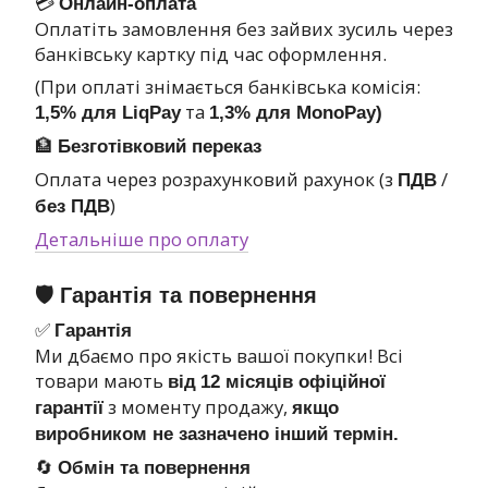
💳
Онлайн-оплата
Оплатіть замовлення без зайвих зусиль через
банківську картку під час оформлення.
(При оплаті знімається банківська комісія:
та
1,5% для LiqPay
1,3% для MonoPay)
🏦
Безготівковий переказ
Оплата через розрахунковий рахунок (з
/
ПДВ
)
без ПДВ
Детальніше про оплату
🛡 Гарантія та повернення
✅
Гарантія
Ми дбаємо про якість вашої покупки! Всі
товари мають
від
12 місяців офіційної
з моменту продажу,
гарантії
якщо
виробником не зазначено інший термін.
🔄
Обмін та повернення