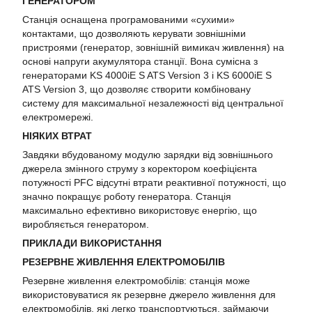
ГЕНЕРАТОРОМ
Станція оснащена програмованими «сухими»
контактами, що дозволяють керувати зовнішніми
пристроями (генератор, зовнішній вимикач живлення) на
основі напруги акумулятора станції. Вона сумісна з
генераторами KS 4000iE S ATS Version 3 і KS 6000iE S
ATS Version 3, що дозволяє створити комбіновану
систему для максимальної незалежності від центральної
електромережі.
НІЯКИХ ВТРАТ
Завдяки вбудованому модулю зарядки від зовнішнього
джерела змінного струму з коректором коефіцієнта
потужності PFC відсутні втрати реактивної потужності, що
значно покращує роботу генератора. Станція
максимально ефективно використовує енергію, що
виробляється генератором.
ПРИКЛАДИ ВИКОРИСТАННЯ
РЕЗЕРВНЕ ЖИВЛЕННЯ ЕЛЕКТРОМОБІЛІВ
Резервне живлення електромобілів: станція може
використовуватися як резервне джерело живлення для
електромобілів, які легко транспортуються, займаючи