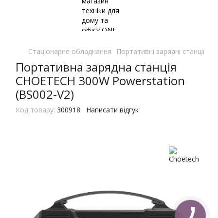
Стаціонарне обладнання
Портативні зарядні станції
По
Портативна зарядна станція
CHOETECH 300W Powerstation
(BS002-V2)
Код товару:
300918
Написати відгук