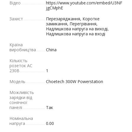
Відео
https://www.youtube.com/embed/U3NF
jgCMphE
Захист
Перезаряджання, Коротке
замикання, Перегрівання,
Надлишкова напруга на виході,
Надлишкова напруга на вході
Країна
виробництва
China
Кількість
розеток AC
230В
1
Модель
Choetech 300W Powerstation
Можливість
зарядки від
сонячної
панелі
Так
Номінальна
напруга
0.00