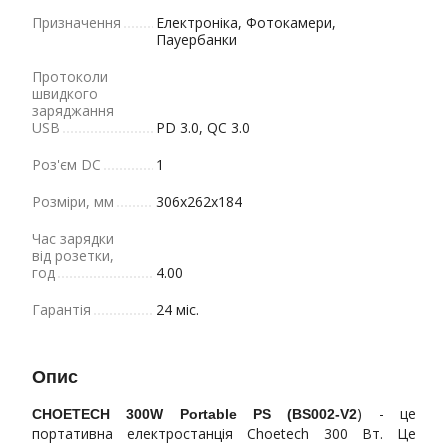
Призначення
Електроніка, Фотокамери,
Пауербанки
Протоколи
швидкого
заряджання
USB
PD 3.0, QC 3.0
Роз'єм DC
1
Розміри, мм
306х262х184
Час зарядки
від розетки,
год
4.00
Гарантія
24 міс.
Опис
) - це
CHOETECH 300W Portable PS (BS002-V2
портативна електростанція Choetech 300 Вт. Це