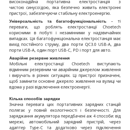
високонадійна портативна електростанція з
чистою синусоїдою, яка безпечно живить електронні
пристрої, забезпечуючи стабільну електроенергію.
– ті
Універсальність та багатофункціональність
переваги, що роблять електростанції Choetech
корисними в побуті і незамінними у надзвичайних
випадках. Ця багатофункціональна електростанція має
вихід постійного струму, два порти QC3.0 USB-A, два
порти USB-A, один порт USB-C, PD і порт для авто.
Аварійне резервне живлення
Мобільні електростанції Choetech виступають
відмінним резервним чи аварійним джерелом живлення
і виручать в різних ситуаціях. Ці пристрої призначені,
щоб замінити основне джерело живлення на вулиці чи
вдома у разі відключення електроенергії.
Кілька способів зарядки
Значна перевага цих портативних зарядних станцій
полягає у повній екологічності і безпечності. Для
заряджання акумулятора передбачені аж 4 способи: від
мережі, автомобільний зарядний пристрій, через
адаптер Type-C та додатково через підключення