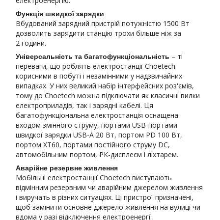
електроенергію.
Функція швидкої зарядки
Вбудований зарядний пристрій потужністю 1500 Вт
дозволить зарядити станцію трохи більше ніж за
2 години.
– ті
Універсальність та багатофункціональність
переваги, що роблять електростанції Choetech
корисними в побуті і незамінними у надзвичайних
випадках. У них великий набір інтерфейсних роз'ємів,
тому до Choetech можна підключати як класичні вилки
електроприладів, так і зарядні кабелі. Ця
багатофункціональна електростанція оснащена
входом змінного струму, портами USB-портами
швидкої зарядки USB-A 20 Вт, портом PD 100 Вт,
портом XT60, портами постійного струму DC,
автомобільним портом, РК-дисплеєм і ліхтарем.
Аварійне резервне живлення
Мобільні електростанції Choetech виступають
відмінним резервним чи аварійним джерелом живлення
і виручать в різних ситуаціях. Ці пристрої призначені,
щоб замінити основне джерело живлення на вулиці чи
вдома у разі відключення електроенергії.