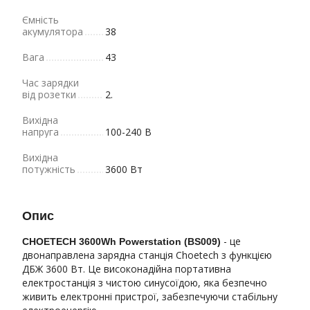
Ємність
акумулятора
38
Вага
43
Час зарядки
від розетки
2.
Вихідна
напруга
100-240 В
Вихідна
потужність
3600 Вт
Опис
- це
CHOETECH 36
00Wh Powerstation (BS009
)
двонаправлена зарядна станція Choetech з функцією
ДБЖ 3600 Вт. Це високонадійна портативна
електростанція з чистою синусоїдою, яка безпечно
живить електронні пристрої, забезпечуючи стабільну