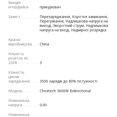
Вихідні
інтерфейси
прикурювач
Захист
Перезаряджання, Коротке замикання,
Перегрівання, Надлишкова напруга на
виході, Зворотний струм, Надлишкова
напруга на вході, Надмірної розрядка
Країна
виробництва
China
Кількість
розеток AC
230В
3
Кількість
циклів
заряджання
3500 зарядів до 80% потужності
Модель
Choetech 3600W Bidirectional
Номінальна
напруга
0.00
Номінальна