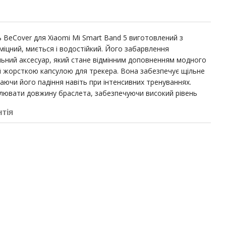
 BeCover для Xiaomi Mi Smart Band 5 виготовлений з
міцний, миється і водостійкий. Його забарвлення
льний аксесуар, який стане відмінним доповненням модного
й жорсткою капсулою для трекера. Вона забезпечує щільне
аючи його падіння навіть при інтенсивних тренуваннях.
улювати довжину браслета, забезпечуючи високий рівень
нтія