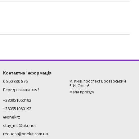
Контактна інформація
0 800 330 876
м. Київ, проспект Броварський
5-И, Офіс 6
Передзвонити вам?
Мапа проїзду
+380951060192
+380951060192
@onekitt
stay_mtl@ukr.net
request@onekit.com.ua