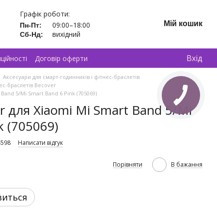
Графік роботи:
Мій кошик
09:00–18:00
Пн-Пт:
вихідний
Сб-Нд:
Вхід
ційності
Договір оферти
Аксесуари для смарт-годинників і фітнес-браслетів
нес-браслетів Becover
Band 5/Mi Smart Band 6 Pink (705069)
 для Xiaomi Mi Smart Band 5/Mi
k (705069)
4598
Написати відгук
Порівняти
В бажання
виться