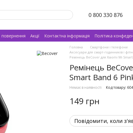
0 800 330 876
а повернення
Акції
Контактна інформація
Політика конфеден
Головна
Смартфони і телефони
Аксесуари для смарт-годинників і фіт
Ремінець BeCover для Xiaomi Mi Smart 
Ремінець BeCover
Smart Band 6 Pin
Немає в наявності
Код товару: 60
149 грн
Повідомити, коли з'я