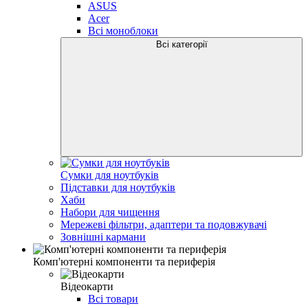
ASUS
Acer
Всі моноблоки
Всі категорії
Сумки для ноутбуків
Підставки для ноутбуків
Хаби
Набори для чищення
Мережеві фільтри, адаптери та подовжувачі
Зовнішні кармани
Комп'ютерні компоненти та периферія
Відеокарти
Всі товари