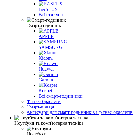
BASEUS
Всі стилуси
Смарт-годинник
APPLE
SAMSUNG
Xiaomi
Huawei
Garmin
Kospet
Всі смарт-годинники
Фітнес-браслети
Смарт-кільця
Аксесуари для смарт-годинників і фітнес-браслетів
Ноутбуки та комп'ютерна техніка
Ноутбуки