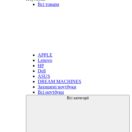
Всі товари
APPLE
Lenovo
HP
Dell
ASUS
DREAM MACHINES
Захищені ноутбуки
Всі ноутбуки
Всі категорії