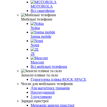
MOTOROLA
Всі смартфони
Мобільні телефони
Nokia
Sigma mobile
Nomi
2E
Maxcom
Всі мобільні телефони
Захисні плівки та скло
Гідрогелева плівка ROCK SPACE
Чохли для мобільних телефонів
Для магнітних тримачів
Протиударний
З підставкою
Зарядні пристрої
Мережеві зарядні пристрої