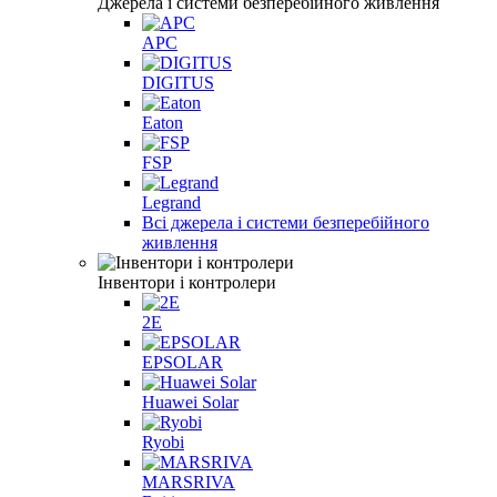
Джерела і системи безперебійного живлення
APC
DIGITUS
Eaton
FSP
Legrand
Всі джерела і системи безперебійного
живлення
Інвентори і контролери
2E
EPSOLAR
Huawei Solar
Ryobi
MARSRIVA