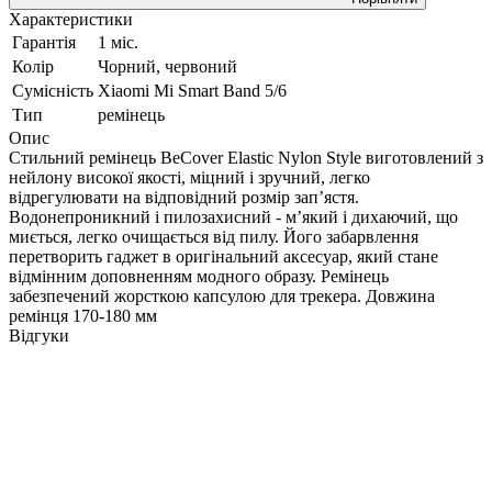
Характеристики
Гарантія
1 міс.
Колір
Чорний, червоний
Сумісність
Xiaomi Mi Smart Band 5/6
Тип
ремінець
Опис
Стильний ремінець BeCover Elastic Nylon Style виготовлений з
нейлону високої якості, міцний і зручний, легко
відрегулювати на відповідний розмір зап’ястя.
Водонепроникний і пилозахисний - м’який і дихаючий, що
миється, легко очищається від пилу. Його забарвлення
перетворить гаджет в оригінальний аксесуар, який стане
відмінним доповненням модного образу. Ремінець
забезпечений жорсткою капсулою для трекера. Довжина
ремінця 170-180 мм
Відгуки