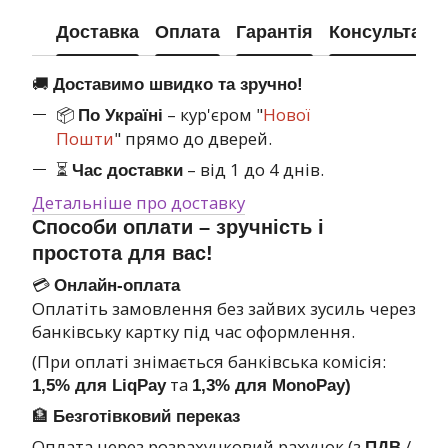
Доставка
Оплата
Гарантія
Консультація
🚚
Доставимо швидко та зручно!
📦
– кур'єром "
Нової
По Україні
Пошти
" прямо до дверей.
⏳
– від 1 до 4 днів.
Час доставки
Детальніше про доставку
Способи оплати – зручність і
простота для вас!
💳
Онлайн-оплата
Оплатіть замовлення без зайвих зусиль через
банківську картку під час оформлення.
(При оплаті знімається банківська комісія:
та
1,5% для LiqPay
1,3% для MonoPay)
🏦
Безготівковий переказ
Оплата через розрахунковий рахунок (з
/
ПДВ