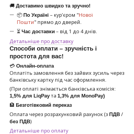
🚚
Доставимо швидко та зручно!
📦
– кур'єром "
Нової
По Україні
Пошти
" прямо до дверей.
⏳
– від 1 до 4 днів.
Час доставки
Детальніше про доставку
Способи оплати – зручність і
простота для вас!
💳
Онлайн-оплата
Оплатіть замовлення без зайвих зусиль через
банківську картку під час оформлення.
(При оплаті знімається банківська комісія:
та
1,5% для LiqPay
1,3% для MonoPay)
🏦
Безготівковий переказ
Оплата через розрахунковий рахунок (з
/
ПДВ
)
без ПДВ
Детальніше про оплату