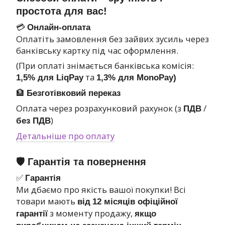
простота для вас!
💳
Онлайн-оплата
Оплатіть замовлення без зайвих зусиль через
банківську картку під час оформлення.
(При оплаті знімається банківська комісія:
та
1,5% для LiqPay
1,3% для MonoPay)
🏦
Безготівковий переказ
Оплата через розрахунковий рахунок (з
/
ПДВ
)
без ПДВ
Детальніше про оплату
🛡 Гарантія та повернення
✅
Гарантія
Ми дбаємо про якість вашої покупки! Всі
товари мають
від
12 місяців офіційної
з моменту продажу,
гарантії
якщо