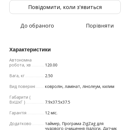
Повідомити, коли з'явиться
До обраного
Порівняти
Характеристики
Автономна
робота, хв
120.00
Вага, кг
2.50
Вид поверхні
ковролін, ламінат, лінолеум, килим
Габарити (
ВxШxГ )
7.9x37.5x37.5
Гарантія
12 міс.
Додатково
таймер, Програма ZigZag для
чудового очищення підлоги, Датчик