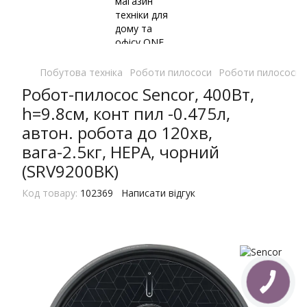
Побутова техніка
Роботи пилососи
Роботи пилососи 
Робот-пилосос Sencor, 400Вт,
h=9.8см, конт пил -0.475л,
автон. робота до 120хв,
вага-2.5кг, НЕРА, чорний
(SRV9200BK)
Код товару:
102369
Написати відгук