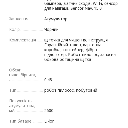
бампера, Датчик сходів, Wi-Fi, сенсор
для навігації, Sencor Nav. 15.0
Живлення
Акумулятор
Колір
Чорний
Комплектація
щіточка для чищення, інструкція,
Гарантійний талон, картонна
коробка, контейнер, фібра-
підлоготер, Робот-пилосос, запасна
бокова ротаційна щітка
Обсяг
пилозбірника,
л
0.48
Тип
робот пилосос, побутовий
Потужність
акумулятора,
мАг
2600
Тип батареї
Li-lon