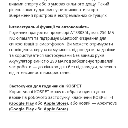
видами спорту або в умовах сильного дощу. Такий
рівень захисту дає змогу не хвилюватися про
збереження пристрою в екстремальних ситуаціях.
Інтелектуальні функції та автономність
Годинник працює на процесорі ATS3085L, має 256 МБ
NOR-пам’яті та підтримує Bluetooth-з’єднання для
синхронізації зі смартфоном. Ви можете отримувати
сповіщення, керувати музикою, відповідати на дзвінки
та користуватися застосунками без зайвих рухів.
Акумулятор ємністю 290 мА·год забезпечує тривалий
час роботи — до кількох днів без підзарядки, залежно
від інтенсивності використання.
Застосунки для годинників KOSPET
Користувачі KOSPET можуть обрати один з двох
варіантів робочого застосунку: класичний KOSPET FIT
(
або
), або новий — Apexmove
Google Play
Apple Store
(
або
).
Google Play
Apple Store