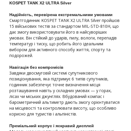
KOSPET TANK X2 ULTRA Silver
Надійність, перевірена екстремальними умовами
Смартгодинник KOSPET TANK X2 ULTRA Silver пройшов
15 військових тестів за стандартом MIL-STD-810H, що
дає змогу використовувати його в найсуворіших
умовах. Він стійкий до ударів, пилу, вологи, перепадів
температур і тиску, що робить його ідеальним
вибором для активного способу життя, спорту та
подорожей.
Навігація без компромісів
Завдяки двосмуговій системі супутникового
позиціонування, яка підтримує 6 типів супутників,
годинник забезпечує точне визначення місця
розташування навіть у складних умовах — у горах,
лісах чи міських джунглях. Вбудований компас і
барометричний альтиметр дають змогу орієнтуватися
на місцевості та контролювати висоту, що особливо
корисно для туристів і альпіністів.
Преміальний корпус і яскравий дисплей