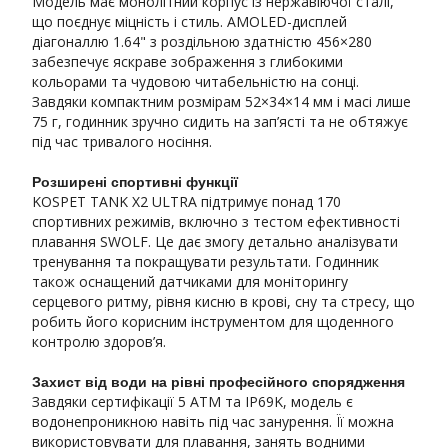
Модель має монолітний корпус із нержавіючої сталі,
що поєднує міцність і стиль. AMOLED-дисплей
діагоналлю 1.64" з роздільною здатністю 456×280
забезпечує яскраве зображення з глибокими
кольорами та чудовою читабельністю на сонці.
Завдяки компактним розмірам 52×34×14 мм і масі лише
75 г, годинник зручно сидить на зап’ясті та не обтяжує
під час тривалого носіння.
Розширені спортивні функції
KOSPET TANK X2 ULTRA підтримує понад 170
спортивних режимів, включно з тестом ефективності
плавання SWOLF. Це дає змогу детально аналізувати
тренування та покращувати результати. Годинник
також оснащений датчиками для моніторингу
серцевого ритму, рівня кисню в крові, сну та стресу, що
робить його корисним інструментом для щоденного
контролю здоров’я.
Захист від води на рівні професійного спорядження
Завдяки сертифікації 5 ATM та IP69K, модель є
водонепроникною навіть під час занурення. Її можна
використовувати для плавання, занять водними