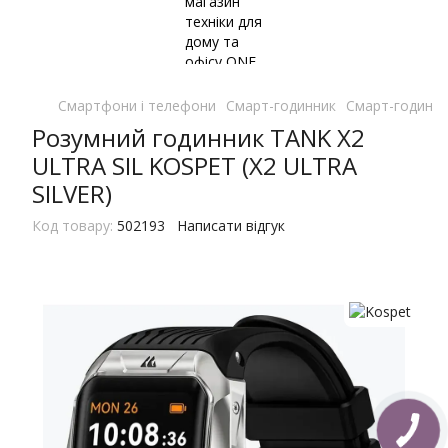
Смартфони і телефони
Смарт-годинник
Смарт-годинни
Розумний годинник TANK X2
ULTRA SIL KOSPET (X2 ULTRA
SILVER)
Код товару:
502193
Написати відгук