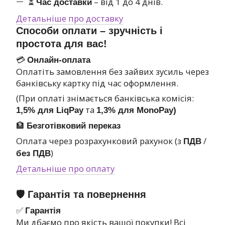
⏳
– від 1 до 4 днів.
Час доставки
Детальніше про доставку
Способи оплати – зручність і
простота для вас!
💳
Онлайн-оплата
Оплатіть замовлення без зайвих зусиль через
банківську картку під час оформлення.
(При оплаті знімається банківська комісія:
та
1,5% для LiqPay
1,3% для MonoPay)
🏦
Безготівковий переказ
Оплата через розрахунковий рахунок (з
/
ПДВ
)
без ПДВ
Детальніше про оплату
🛡 Гарантія та повернення
✅
Гарантія
Ми дбаємо про якість вашої покупки! Всі