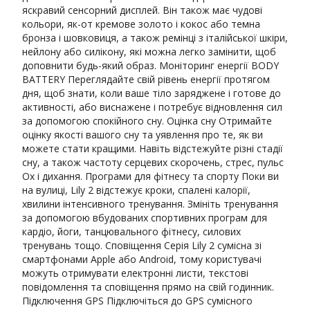
яскравий сенсорний дисплей. Він також має чудові
кольори, як-от кремове золото і кокос або темна
бронза і шовковиця, а також ремінці з італійської шкіри,
нейлону або силікону, які можна легко замінити, щоб
доповнити будь-який образ. Моніторинг енергії BODY
BATTERY Переглядайте свій рівень енергії протягом
дня, щоб знати, коли ваше тіло заряджене і готове до
активності, або виснажене і потребує відновлення сил
за допомогою спокійного сну. Оцінка сну Отримайте
оцінку якості вашого сну та уявлення про те, як ви
можете стати кращими. Навіть відстежуйте різні стадії
сну, а також частоту серцевих скорочень, стрес, пульс
Ox і дихання. Програми для фітнесу та спорту Поки ви
на вулиці, Lily 2 відстежує кроки, спалені калорії,
хвилини інтенсивного тренування. Змініть тренування
за допомогою вбудованих спортивних програм для
кардіо, йоги, танцювального фітнесу, силових
тренувань тощо. Сповіщення Серія Lily 2 сумісна зі
смартфонами Apple або Android, тому користувачі
можуть отримувати електронні листи, текстові
повідомлення та сповіщення прямо на свій годинник.
Підключення GPS Підключіться до GPS сумісного