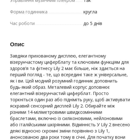
Управління музичним плеєром
Так
Форма годинника
кругла
Час роботи
до 5 днів
Опис
Завдяки прихованому дисплею, елегантному
візерунчастому циферблату та ключовим функціям для
здоров’я та фітнесу Lily 2 має більше, ніж здається на
перший погляд - те, що всередині таке ж універсальне,
як і ви. Цей модний розумний годинник доповнить
будь-який образ. Металевий корпус доповнює
елегантний візерунчастий циферблат. Просто
торкніться один раз або підніміть руку, щоб активувати
яскравий сенсорний дисплей Lily 2. Обирайте між
різними 14-міліметровими швидкозмінними
браслетами, включно із силіконовими, нейлоновими
або італійськими шкіряними. Відмінність У Lily 2 внесено
деякі відносно скромні зміни порівняно з Lily 1,
анонсованою два роки тому в січні. Для початку вони