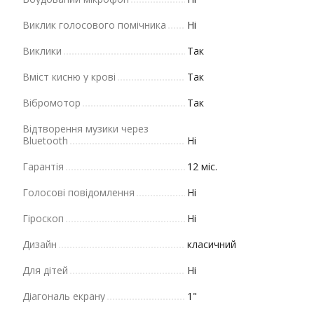
Виклик голосового помічника
Ні
Виклики
Так
Вміст кисню у крові
Так
Вібромотор
Так
Відтворення музики через
Bluetooth
Ні
Гарантія
12 міс.
Голосові повідомлення
Ні
Гіроскоп
Ні
Дизайн
класичний
Для дітей
Ні
Діагональ екрану
1"