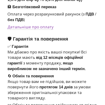
🏦
Безготівковий переказ
Оплата через розрахунковий рахунок (з
/
ПДВ
)
без ПДВ
Детальніше про оплату
🛡 Гарантія та повернення
✅
Гарантія
Ми дбаємо про якість вашої покупки! Всі
товари мають
від
12 місяців офіційної
з моменту продажу,
гарантії
якщо
виробником не зазначено інший термін.
🔄
Обмін та повернення
Якщо товар вам не підійшов, ви можете
повернути його
за умови
протягом 14 днів
збереження оригінальної упаковки та
товарного вигляду.
📜 Обмін та повернення здійснюються згідно