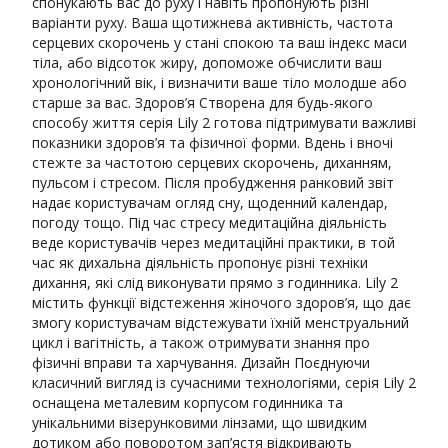
спонукають вас до руху і навіть пропонують різні
варіанти руху. Ваша щотижнева активність, частота
серцевих скорочень у стані спокою та ваш індекс маси
тіла, або відсоток жиру, допоможе обчислити ваш
хронологічний вік, і визначити ваше тіло молодше або
старше за вас. Здоров’я Створена для будь-якого
способу життя серія Lily 2 готова підтримувати важливі
показники здоров’я та фізичної форми. Вдень і вночі
стежте за частотою серцевих скорочень, диханням,
пульсом і стресом. Після пробудження ранковий звіт
надає користувачам огляд сну, щоденний календар,
погоду тощо. Під час стресу медитаційна діяльність
веде користувачів через медитаційні практики, в той
час як дихальна діяльність пропонує різні техніки
дихання, які слід виконувати прямо з годинника. Lily 2
містить функції відстеження жіночого здоров’я, що дає
змогу користувачам відстежувати їхній менструальний
цикл і вагітність, а також отримувати знання про
фізичні вправи та харчування. Дизайн Поєднуючи
класичний вигляд із сучасними технологіями, серія Lily 2
оснащена металевим корпусом годинника та
унікальними візерунковими лінзами, що швидким
дотиком або поворотом зап’ястя відкривають