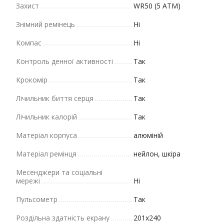
Захист
WR50 (5 ATM)
Знімний ремінець
Ні
Компас
Ні
Контроль денної активності
Так
Крокомір
Так
Лічильник биття серця
Так
Лічильник калорій
Так
Матеріал корпуса
алюміній
Матеріал ремінця
нейлон, шкіра
Месенджери та соціальні
мережі
Ні
Пульсометр
Так
Роздільна здатність екрану
201x240