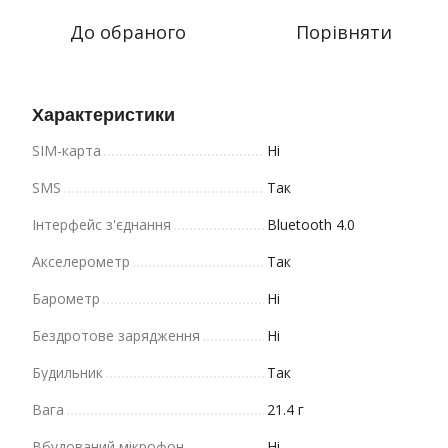
До обраного
Порівняти
Характеристики
SIM-карта
Ні
SMS
Так
Інтерфейс з'єднання
Bluetooth 4.0
Акселерометр
Так
Барометр
Ні
Бездротове зарядження
Ні
Будильник
Так
Вага
21.4 г
Вбудований мікрофон
Ні