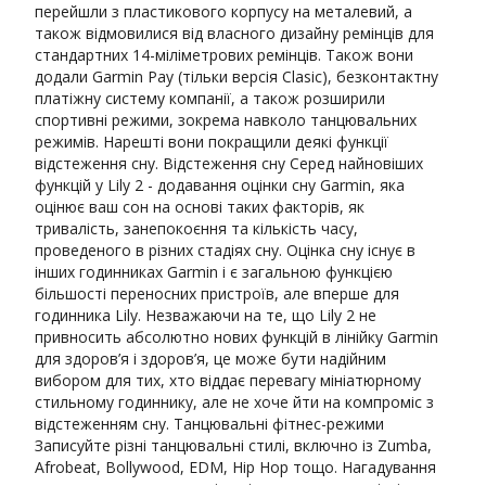
перейшли з пластикового корпусу на металевий, а
також відмовилися від власного дизайну ремінців для
стандартних 14-міліметрових ремінців. Також вони
додали Garmin Pay (тільки версія Clasic), безконтактну
платіжну систему компанії, а також розширили
спортивні режими, зокрема навколо танцювальних
режимів. Нарешті вони покращили деякі функції
відстеження сну. Відстеження сну Серед найновіших
функцій у Lily 2 - додавання оцінки сну Garmin, яка
оцінює ваш сон на основі таких факторів, як
тривалість, занепокоєння та кількість часу,
проведеного в різних стадіях сну. Оцінка сну існує в
інших годинниках Garmin і є загальною функцією
більшості переносних пристроїв, але вперше для
годинника Lily. Незважаючи на те, що Lily 2 не
привносить абсолютно нових функцій в лінійку Garmin
для здоров’я і здоров’я, це може бути надійним
вибором для тих, хто віддає перевагу мініатюрному
стильному годиннику, але не хоче йти на компроміс з
відстеженням сну. Танцювальні фітнес-режими
Записуйте різні танцювальні стилі, включно із Zumba,
Afrobeat, Bollywood, EDM, Hip Hop тощо. Нагадування