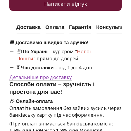
Написати відгук
Доставка
Оплата
Гарантія
Консультація
🚚
Доставимо швидко та зручно!
📦
– кур'єром "
Нової
По Україні
Пошти
" прямо до дверей.
⏳
– від 1 до 4 днів.
Час доставки
Детальніше про доставку
Способи оплати – зручність і
простота для вас!
💳
Онлайн-оплата
Оплатіть замовлення без зайвих зусиль через
банківську картку під час оформлення.
(При оплаті знімається банківська комісія:
та
1,5% для LiqPay
1,3% для MonoPay)