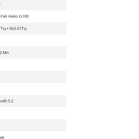
Б
Tek Helio G100
ГГц + 6x2.0 ГГц
2 Мп
ooth 5.2
тик