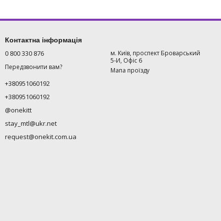
Контактна інформація
0 800 330 876
м. Київ, проспект Броварський
5-И, Офіс 6
Передзвонити вам?
Мапа проїзду
+380951060192
+380951060192
@onekitt
stay_mtl@ukr.net
request@onekit.com.ua