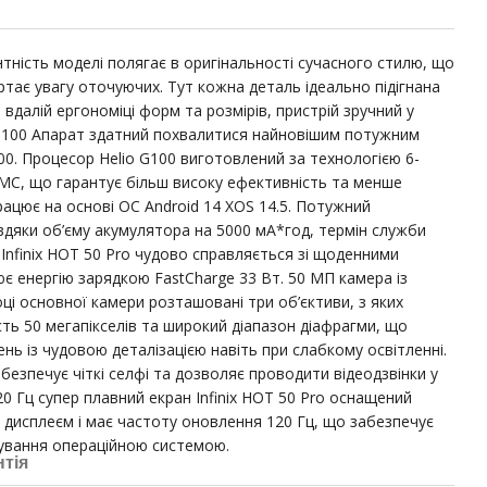
тність моделі полягає в оригінальності сучасного стилю, що
ртає увагу оточуючих. Тут кожна деталь ідеально підігнана
 вдалій ергономіці форм та розмірів, пристрій зручний у
 G100 Апарат здатний похвалитися найновішим потужним
0. Процесор Helio G100 виготовлений за технологією 6-
MC, що гарантує більш високу ефективність та менше
ацює на основі ОС Android 14 XOS 14.5. Потужний
вдяки об’єму акумулятора на 5000 мА*год, термін служби
 Infinix HOT 50 Pro чудово справляється зі щоденними
 енергію зарядкою FastCharge 33 Вт. 50 МП камера із
ці основної камери розташовані три об’єктиви, з яких
сть 50 мегапікселів та широкий діапазон діафрагми, що
нь із чудовою деталізацією навіть при слабкому освітленні.
езпечує чіткі селфі та дозволяє проводити відеодзвінки у
120 Гц супер плавний екран Infinix HOT 50 Pro оснащений
дисплеєм і має частоту оновлення 120 Гц, що забезпечує
рування операційною системою.
нтія