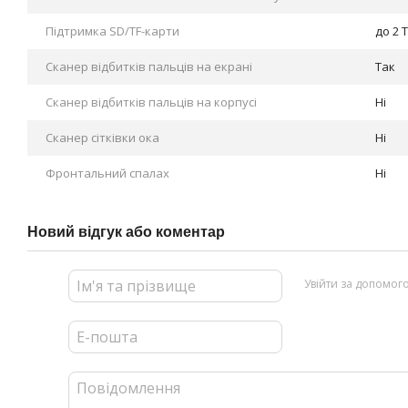
Підтримка SD/TF-карти
до 2 
Сканер відбитків пальців на екрані
Так
Сканер відбитків пальців на корпусі
Ні
Сканер сітківки ока
Ні
Фронтальний спалах
Ні
Новий відгук або коментар
Увійти за допомог