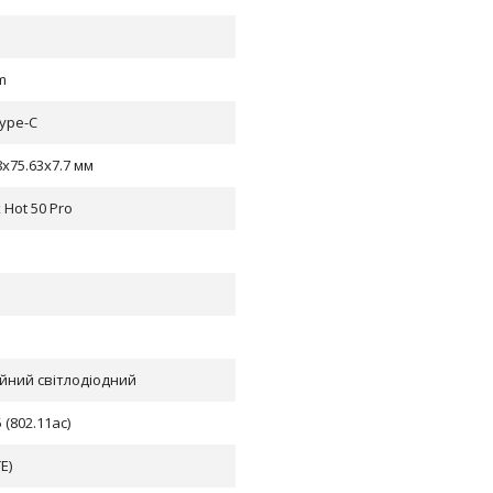
m
ype-C
8х75.63х7.7 мм
x Hot 50 Pro
йний світлодіодний
5 (802.11ac)
E)