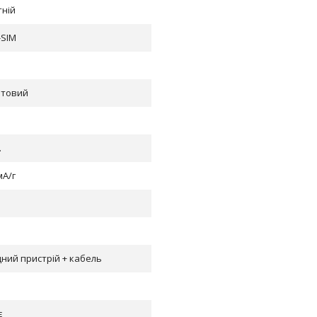
тній
-SIM
етовий
.
мА/г
ний пристрій + кабель
є