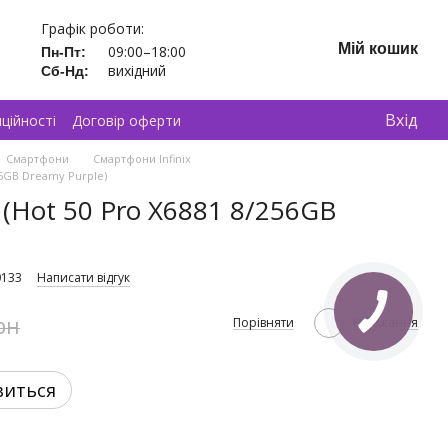
Графік роботи:
Мій кошик
09:00–18:00
Пн-Пт:
вихідний
Сб-Нд:
Вхід
ційності
Договір оферти
Смартфони
Смартфони Infinix
56GB Dreamy Purple)
 (Hot 50 Pro X6881 8/256GB
0133
Написати відгук
рн
Порівняти
В бажання
виться