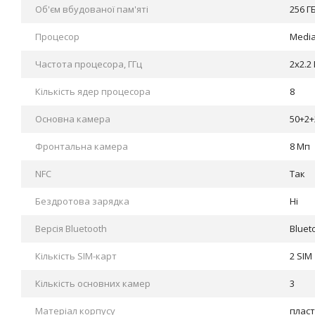
Об'єм вбудованої пам'яті
256 Г
Процесор
Media
Частота процесора, ГГц
2x2.2 
Кількість ядер процесора
8
Основна камера
50+2+
Фронтальна камера
8 Мп
NFC
Так
Бездротова зарядка
Ні
Версія Bluetooth
Bluet
Кількість SIM-карт
2 SIM
Кількість основних камер
3
Матеріал корпусу
плас