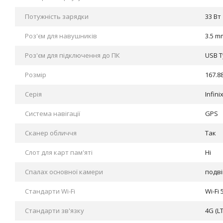
Потужність зарядки
33 Вт
Роз'єм для навушників
3.5 m
Роз'єм для підключення до ПК
USB T
Розмір
167.8
Серія
Infini
Система навігації
GPS
Сканер обличчя
Так
Слот для карт пам'яті
Ні
Спалах основної камери
подві
Стандарти Wi-Fi
Wi-Fi 
Стандарти зв'язку
4G (LT