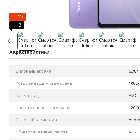
−12%
3
Характеристики
Діагональ екрана
6.78"
Роздільна здатність екрана
1080x
Тип матриці
AMOL
Частота оновлення екрану
120 Г
Операційна система
Andro
Об'єм оперативної пам'яті
8 ГБ