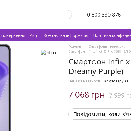
0 800 330 876
а повернення
Акції
Контактна інформація
Політика конфеден
Головна
Смартфони і телефони
Смартфон Infinix (Hot 50 Pro X6881 8/2
Смартфон Infinix
Dreamy Purple)
Немає в наявності
Код товару: 60
7 068 грн
7 999 г
Повідомити, коли з'я