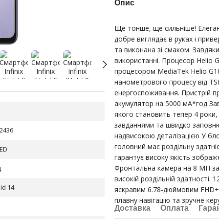
Опис
Ще тонше, ще сильніше! Елеган
добре виглядає в руках і приве
та виконана зі смаком. Завдяки
використанні. Процесор Helio
процесором MediaTek Helio G10
нанометрового процесу від TS
енергоспоживання. Пристрій пр
акумулятор на 5000 мА*год За
якого становить тепер 4 роки,
завданнями та швидко заповнює
2436
надвисокою деталізацією У бло
головний має роздільну здатні
ED
гарантує високу якість зображе
Фронтальна камера на 8 МП заб
ц
високій роздільній здатності. 
id 14
яскравим 6.78-дюймовим FHD+ 
плавну навігацію та зручне ке
Доставка
Оплата
Гара