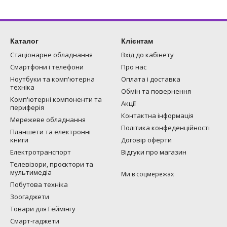
Каталог
Клієнтам
Стаціонарне обладнання
Вхід до кабінету
Смартфони і телефони
Про нас
Ноутбуки та комп'ютерна
Оплата і доставка
техніка
Обмін та повернення
Комп'ютерні компоненти та
Акції
периферія
Контактна інформація
Мережеве обладнання
Політика конфеденційності
Планшети та електронні
книги
Договір оферти
Електротранспорт
Відгуки про магазин
Телевізори, проєктори та
мультимедіа
Ми в соцмережах
Побутова техніка
Зоогаджети
Товари для Геймінгу
Смарт-гаджети