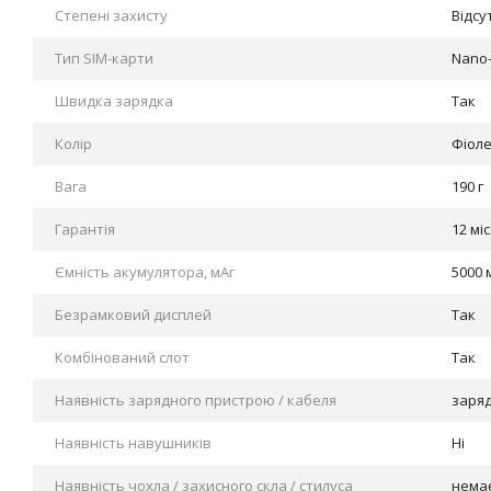
Степені захисту
Відсу
Тип SIM-карти
Nano
Швидка зарядка
Так
Колір
Фіол
Вага
190 г
Гарантія
12 міс
Ємність акумулятора, мАг
5000 
Безрамковий дисплей
Так
Комбінований слот
Так
Наявність зарядного пристрою / кабеля
заряд
Наявність навушників
Ні
Наявність чохла / захисного скла / стилуса
нема