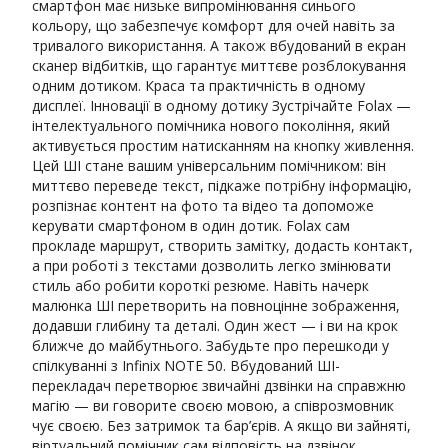
смартфон має низьке випромінювання синього
кольору, що забезпечує комфорт для очей навіть за
тривалого використання. А також вбудований в екран
сканер відбитків, що гарантує миттєве розблокування
одним дотиком. Краса та практичність в одному
дисплеї. Інновації в одному дотику Зустрічайте Folax —
інтелектуального помічника нового покоління, який
активується простим натисканням на кнопку живлення.
Цей ШІ стане вашим універсальним помічником: він
миттєво переведе текст, підкаже потрібну інформацію,
розпізнає контент на фото та відео та допоможе
керувати смартфоном в один дотик. Folax сам
прокладе маршрут, створить замітку, додасть контакт,
а при роботі з текстами дозволить легко змінювати
стиль або робити короткі резюме. Навіть начерк
малюнка ШІ перетворить на повноцінне зображення,
додавши глибину та деталі. Один жест — і ви на крок
ближче до майбутнього. Забудьте про перешкоди у
спілкуванні з Infinix NOTE 50. Вбудований ШІ-
перекладач перетворює звичайні дзвінки на справжню
магію — ви говорите своєю мовою, а співрозмовник
чує своєю. Без затримок та бар’єрів. А якщо ви зайняті,
віртуальний помічник сам відповість на дзвінок,