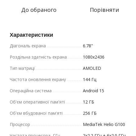
До обраного
Порівняти
Характеристики
Діагональ екрана
6.78"
Роздільна здатність екрана
1080x2436
Тип матриці
AMOLED
Частота оновлення екрану
144 Гц
Операційна система
Android 15
Об'єм оперативної пам'яті
12 ГБ
Об'єм вбудованої пам'яті
256 ГБ
Процесор
MediaTek Helio G100
Частота процесора, ГГц
2x2.2 ГГц + 6x2.0 ГГц