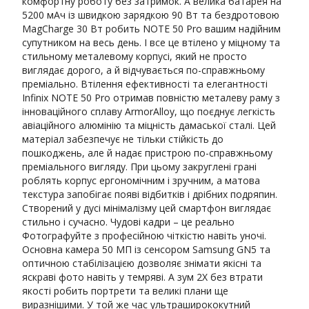
комфортну роботу без затримок. А велика батарея на
5200 мАч із швидкою зарядкою 90 Вт та бездротовою
MagCharge 30 Вт робить NOTE 50 Pro вашим надійним
супутником на весь день. І все це втілено у міцному та
стильному металевому корпусі, який не просто
виглядає дорого, а й відчувається по-справжньому
преміально. Втілення ефективності та елегантності
Infinix NOTE 50 Pro отримав повністю металеву раму з
інноваційного сплаву ArmorAlloy, що поєднує легкість
авіаційного алюмінію та міцність дамаської сталі. Цей
матеріал забезпечує не тільки стійкість до
пошкоджень, але й надає пристрою по-справжньому
преміального вигляду. При цьому закруглені грані
роблять корпус ергономічним і зручним, а матова
текстура запобігає появі відбитків і дрібних подряпин.
Створений у дусі мінімалізму цей смартфон виглядає
стильно і сучасно. Чудові кадри – це реально
Фотографуйте з професійною чіткістю навіть уночі.
Основна камера 50 МП із сенсором Samsung GN5 та
оптичною стабілізацією дозволяє знімати якісні та
яскраві фото навіть у темряві. А зум 2X без втрати
якості робить портрети та великі плани ще
виразнішими. У той же час ультраширококутний