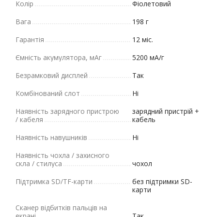
Колір
Фіолетовий
Вага
198 г
Гарантія
12 міс.
Ємність акумулятора, мАг
5200 мА/г
Безрамковий дисплей
Так
Комбінований слот
Ні
Наявність зарядного пристрою
зарядний пристрій +
/ кабеля
кабель
Наявність навушників
Ні
Наявність чохла / захисного
скла / стилуса
чохол
Підтримка SD/TF-карти
без підтримки SD-
карти
Сканер відбитків пальців на
екрані
Так