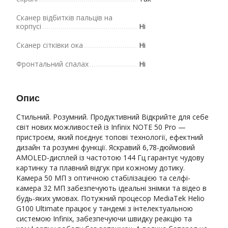
Сканер відбитків пальців на
корпусі
Ні
Сканер сітківки ока
Ні
Фронтальний спалах
Ні
Опис
Стильний. Розумний. Продуктивний Відкрийте для себе
світ нових можливостей із Infinix NOTE 50 Pro —
пристроєм, який поєднує топові технології, ефектний
дизайн та розумні функції. Яскравий 6,78-дюймовий
AMOLED-дисплей із частотою 144 Гц гарантує чудову
картинку та плавний відгук при кожному дотику.
Камера 50 МП з оптичною стабілізацією та селфі-
камера 32 МП забезпечують ідеальні знімки та відео в
будь-яких умовах. Потужний процесор MediaTek Helio
G100 Ultimate працює у тандемі з інтелектуальною
системою Infinix, забезпечуючи швидку реакцію та