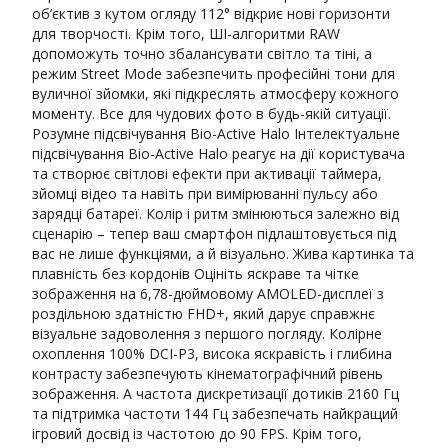
об’єктив з кутом огляду 112° відкриє нові горизонти
для творчості. Крім того, ШІ-алгоритми RAW
допоможуть точно збалансувати світло та тіні, а
режим Street Mode забезпечить професійні тони для
вуличної зйомки, які підкреслять атмосферу кожного
моменту. Все для чудових фото в будь-якій ситуації.
Розумне підсвічування Bio-Active Halo Інтелектуальне
підсвічування Bio-Active Halo реагує на дії користувача
та створює світлові ефекти при активації таймера,
зйомці відео та навіть при вимірюванні пульсу або
зарядці батареї. Колір і ритм змінюються залежно від
сценарію – тепер ваш смартфон підлаштовується під
вас не лише функціями, а й візуально. Жива картинка та
плавність без кордонів Оцініть яскраве та чітке
зображення на 6,78-дюймовому AMOLED-дисплеї з
роздільною здатністю FHD+, який дарує справжнє
візуальне задоволення з першого погляду. Колірне
охоплення 100% DCI-P3, висока яскравість і глибина
контрасту забезпечують кінематографічний рівень
зображення. А частота дискретизації дотиків 2160 Гц
та підтримка частоти 144 Гц забезпечать найкращий
ігровий досвід із частотою до 90 FPS. Крім того,