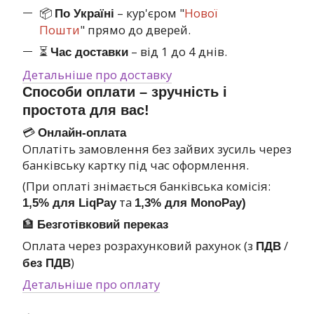
📦
– кур'єром "
Нової
По Україні
Пошти
" прямо до дверей.
⏳
– від 1 до 4 днів.
Час доставки
Детальніше про доставку
Способи оплати – зручність і
простота для вас!
💳
Онлайн-оплата
Оплатіть замовлення без зайвих зусиль через
банківську картку під час оформлення.
(При оплаті знімається банківська комісія:
та
1,5% для LiqPay
1,3% для MonoPay)
🏦
Безготівковий переказ
Оплата через розрахунковий рахунок (з
/
ПДВ
)
без ПДВ
Детальніше про оплату