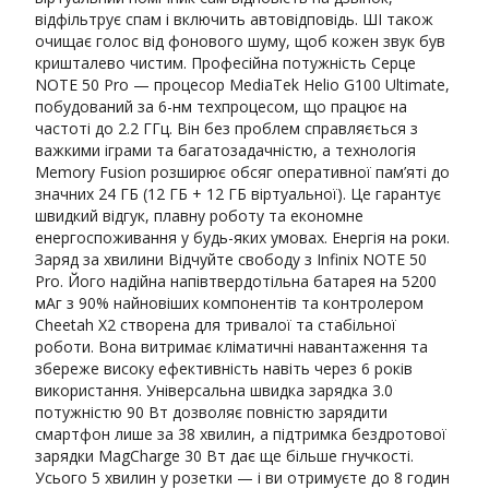
відфільтрує спам і включить автовідповідь. ШІ також
очищає голос від фонового шуму, щоб кожен звук був
кришталево чистим. Професійна потужність Серце
NOTE 50 Pro — процесор MediaTek Helio G100 Ultimate,
побудований за 6-нм техпроцесом, що працює на
частоті до 2.2 ГГц. Він без проблем справляється з
важкими іграми та багатозадачністю, а технологія
Memory Fusion розширює обсяг оперативної пам’яті до
значних 24 ГБ (12 ГБ + 12 ГБ віртуальної). Це гарантує
швидкий відгук, плавну роботу та економне
енергоспоживання у будь-яких умовах. Енергія на роки.
Заряд за хвилини Відчуйте свободу з Infinix NOTE 50
Pro. Його надійна напівтвердотільна батарея на 5200
мАг з 90% найновіших компонентів та контролером
Cheetah X2 створена для тривалої та стабільної
роботи. Вона витримає кліматичні навантаження та
збереже високу ефективність навіть через 6 років
використання. Універсальна швидка зарядка 3.0
потужністю 90 Вт дозволяє повністю зарядити
смартфон лише за 38 хвилин, а підтримка бездротової
зарядки MagCharge 30 Вт дає ще більше гнучкості.
Усього 5 хвилин у розетки — і ви отримуєте до 8 годин