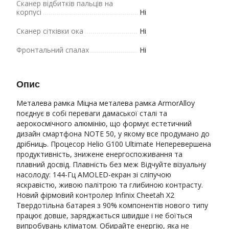
Сканер відбитків пальців на
корпусі
Ні
Сканер сітківки ока
Ні
Фронтальний спалах
Ні
Опис
Металева рамка Міцна металева рамка ArmorAlloy
поєднує в собі переваги дамаської сталі та
аерокосмічного алюмінію, що формує естетичний
дизайн смартфона NOTE 50, у якому все продумано до
дрібниць. Процесор Helio G100 Ultimate Неперевершена
продуктивність, знижене енергоспоживання та
плавний досвід. Плавність без меж Відчуйте візуальну
насолоду: 144-Гц AMOLED-екран зі сліпучою
яскравістю, живою палітрою та глибиною контрасту.
Новий фірмовий контролер Infinix Cheetah X2
Твердотільна батарея з 90% компонентів нового типу
працює довше, заряджається швидше і не боїться
випробувань кліматом. Обирайте енергію, яка не