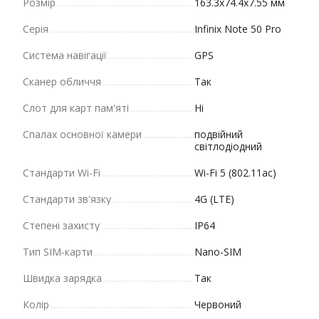
Розмір
163.3x74.4x7.55 мм
Серія
Infinix Note 50 Pro
Система навігації
GPS
Сканер обличчя
Так
Слот для карт пам'яті
Ні
Спалах основної камери
подвійний
світлодіодний
Стандарти Wi-Fi
Wi-Fi 5 (802.11ac)
Стандарти зв'язку
4G (LTE)
Степені захисту
IP64
Тип SIM-карти
Nano-SIM
Швидка зарядка
Так
Колір
Червоний