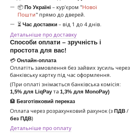
📦
– кур'єром "
Нової
По Україні
Пошти
" прямо до дверей.
⏳
– від 1 до 4 днів.
Час доставки
Детальніше про доставку
Способи оплати – зручність і
простота для вас!
💳
Онлайн-оплата
Оплатіть замовлення без зайвих зусиль через
банківську картку під час оформлення.
(При оплаті знімається банківська комісія:
та
1,5% для LiqPay
1,3% для MonoPay)
🏦
Безготівковий переказ
Оплата через розрахунковий рахунок (з
/
ПДВ
)
без ПДВ
Детальніше про оплату