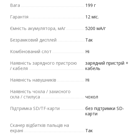
Вага
199 г
Гарантія
12 міс.
Ємність акумулятора, мАг
5200 мА/г
Безрамковий дисплей
Так
Комбінований слот
Ні
Наявність зарядного пристрою
зарядний пристрій +
/ кабеля
кабель
Наявність навушників
Ні
Наявність чохла / захисного
скла / стилуса
чохол
Підтримка SD/TF-карти
без підтримки SD-
карти
Сканер відбитків пальців на
екрані
Так