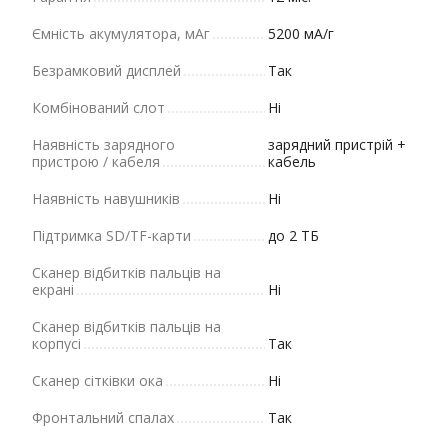
Ємність акумулятора, мАг
5200 мА/г
Безрамковий дисплей
Так
Комбінований слот
Ні
Наявність зарядного
зарядний пристрій +
пристрою / кабеля
кабель
Наявність навушників
Ні
Підтримка SD/TF-карти
до 2 ТБ
Сканер відбитків пальців на
екрані
Ні
Сканер відбитків пальців на
корпусі
Так
Сканер сітківки ока
Ні
Фронтальний спалах
Так