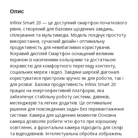
Опис
Infinix Smart 20 — це доступний смартфон початкового
рівня, створений для базових щоденних завдань,
спілкування та мультимедіа. Модель поєднує простоту
використання, сучасний дизайн і оптимальну
продуктивність для невибагливих користувачів.
Яскравий дисплей Смартфон оснащений великим
екраном із насиченими кольорами та достатньою
яскравістю для комфортного перегляду контенту,
соціальних мереж і відео. Завдяки широкій діагоналі
користуватися пристроєм зручно як для роботи, так і
для розваг. Базова продуктивність Infinix Smart 20
працює на енергоефективній платформі, яка
забезпечує стабільну роботу системи, дзвінків,
месенджерів та легких додатків. Це оптимальне
рішення для повсякденних задач без перевантаження
системи. Камера для щоденних моментів Основна
камера дозволяє робити чіткі фото при хорошому
освітленні, а фронтальна камера підходить для селфі
та відеодзвінків. Інтелектуальна обробка зображень