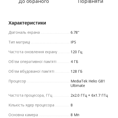
До обраного
Порівняти
Характеристики
Діагональ екрана
6.78"
Тип матриці
IPS
Частота оновлення екрану
120 Гц
Об'єм оперативної пам'яті
4 ГБ
Об'єм вбудованої пам'яті
128 ГБ
Процесор
MediaTek Helio G81
Ultimate
Частота процесора, ГГц
2x2.0 ГГц + 6x1.7 ГГц
Кількість ядер процесора
8
Основна камера
8 Мп