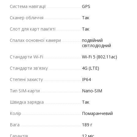
Система навігації
GPS
Сканер обличчя
Так
Слот для карт пам'яті
Так
Спалах основної камери
подвійний
світлодіодний
Стандарти Wi-Fi
Wi-Fi 5 (802.11ac)
Стандарти зв'язку
4G (LTE)
Степені захисту
IP64
Тип SIM-карти
Nano-SIM
Швидка зарядка
Так
Колір
Помаранчевий
Вага
189 г
Гарантія
12 міс.