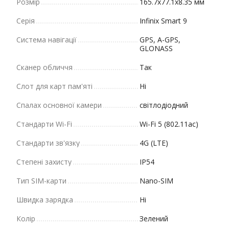
Розмір
165.7х77.1х8.35 мм
Серія
Infinix Smart 9
Система навігації
GPS, A-GPS,
GLONASS
Сканер обличчя
Так
Слот для карт пам'яті
Ні
Спалах основної камери
світлодіодний
Стандарти Wi-Fi
Wi-Fi 5 (802.11ac)
Стандарти зв'язку
4G (LTE)
Степені захисту
IP54
Тип SIM-карти
Nano-SIM
Швидка зарядка
Ні
Колір
Зелений