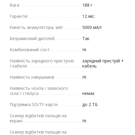
Вага
188 г
Гарантія
12 міс.
Ємність акумулятора, мАг
5000 мА/г
Безрамковий дисплей
Так
Комбінований слот
Ні
Наявність зарядного пристрою
зарядний пристрій +
/ кабеля
кабель
Наявність навушників
Ні
Наявність чохла / захисного
скла / стилуса
немає
Підтримка SD/TF-карти
до 2 ТБ
Сканер відбитків пальців на
екрані
Ні
Сканер відбитків пальців на