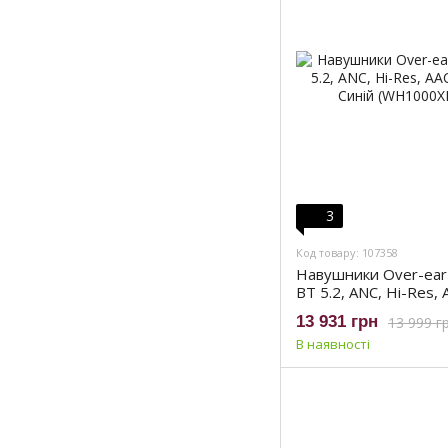
3
Код товару: 107358
Навушники Over-ea
BT 5.2, ANC, Hi-Res, 
Mic, Синій (WH1000X
13 931 грн
13 999 г
В наявності