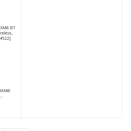
00XM6
6P.E)