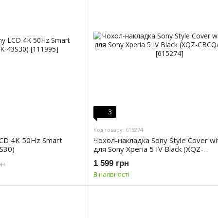
3
Код товару: 615274
LCD 4K 50Hz Smart
Чохол-накладка Sony Style Cover wi
S30)
для Sony Xperia 5 IV Black (XQZ-
CBCQ/BGENG)
1 599 грн
рн
В наявності