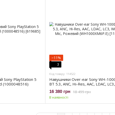
−11%
3
Код товару: 114522
 Sony PlayStation 5
Навушники Over-ear Sony WH-10
d (1000048516)
BT 5.3, ANC, Hi-Res, AAC, LDAC, LC3,
Wireless, Mic, Рожевий (WH1000XM
16 380 грн
18 499 грн
В наявності