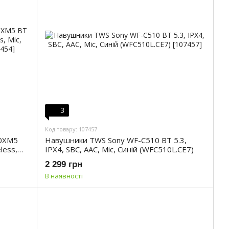
3
Код товару: 107457
00XM5
Навушники TWS Sony WF-C510 BT 5.3,
less,
IPX4, SBC, AAC, Mic, Синій (WFC510L.CE7)
2 299 грн
В наявності