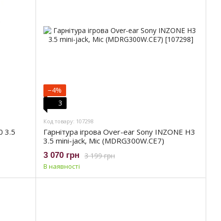
−4%
3
Код товару: 107298
 3.5
Гарнітура ігрова Over-ear Sony INZONE H3
3.5 mini-jack, Mic (MDRG300W.CE7)
3 070 грн
3 199 грн
В наявності