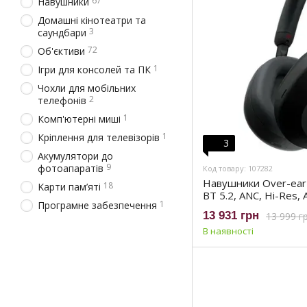
67
Навушники
Домашні кінотеатри та
3
саундбари
72
Об'єктиви
1
Ігри для консолей та ПК
Чохли для мобільних
2
телефонів
1
Комп'ютерні миші
1
Кріплення для телевізорів
3
Акумулятори до
9
фотоапаратів
Код товару: 107282
Навушники Over-ea
18
Kарти пам’яті
BT 5.2, ANC, Hi-Res, 
1
Програмне забезпечення
Mic, Чорний (WH100
13 931 грн
13 999 г
В наявності