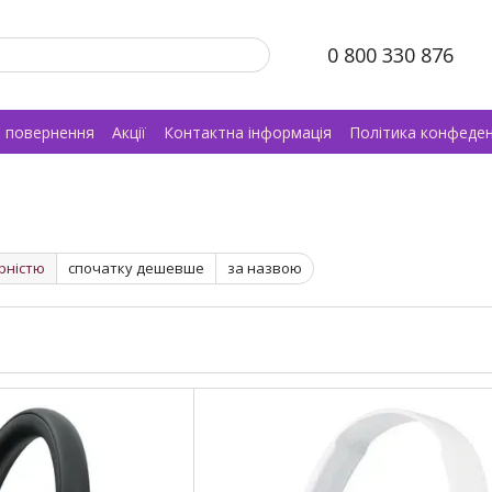
0 800 330 876
а повернення
Акції
Контактна інформація
Політика конфеден
рністю
спочатку дешевше
за назвою