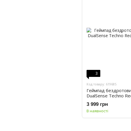
3
Код товару: 619685
Геймпад бездротовий
DualSense Techno Re
3 999 грн
В наявності