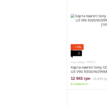
−14%
3
Код товару: 109675
Карта пам'яті Sony 
U3 V90 R300/W299MB
12 943 грн
15 099 г
В наявності