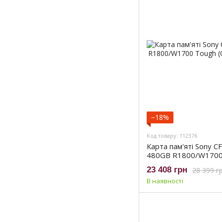
−18%
Код товару: 112376
Карта пам'яті Sony C
480GB R1800/W1700
(CEAG480T.CE7)
23 408 грн
28 399 г
В наявності