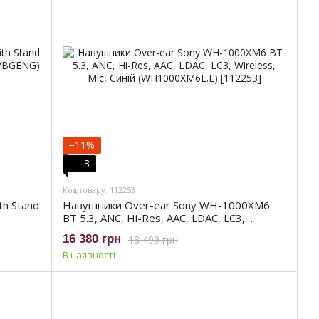
−11%
3
Код товару: 112253
th Stand
Навушники Over-ear Sony WH-1000XM6
BT 5.3, ANC, Hi-Res, AAC, LDAC, LC3,
Wireless, Mic, Синій (WH1000XM6L.E)
16 380 грн
18 499 грн
В наявності