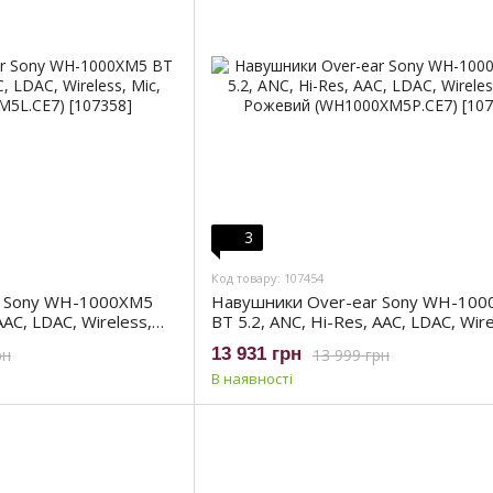
3
Код товару: 107454
r Sony WH-1000XM5
Навушники Over-ear Sony WH-10
AAC, LDAC, Wireless,
BT 5.2, ANC, Hi-Res, AAC, LDAC, Wire
M5L.CE7)
Mic, Рожевий (WH1000XM5P.CE7)
13 931 грн
рн
13 999 грн
В наявності