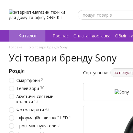
Перейти к основному контенту
Каталог
Про нас
Оплата і доставка
Обмін т
Відгуки про магазин
Головна
Усі товари бренду Sony
Усі товари бренду Sony
Розділ
Сортування:
за популя
2
Смартфони
30
Телевізори
Акустичні системи і
12
колонки
43
Фотоапарати
1
Інформаційні дисплеї LFD
3
Ігрові маніпулятори