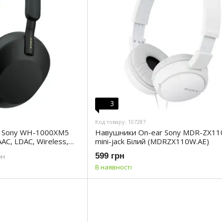
3
Код товару: 107287
r Sony WH-1000XM5
Навушники On-ear Sony MDR-ZX110
AAC, LDAC, Wireless,
mini-jack Білий (MDRZX110W.AE)
0XM5B.CE7)
599 грн
рн
В наявності