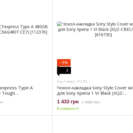
−9%
3
Код товару: 616730
Fexpress Type A
Чохол-накладка Sony Style Cover wi
 Tough
для Sony Xperia 1 VI Black (XQZ-
CBEC/BGENG)
1 433 грн
рн
1 568 грн
В наявності