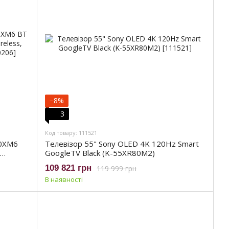
−8%
3
Код товару: 111521
00XM6
Телевізор 55" Sony OLED 4K 120Hz Smart
GoogleTV Black (K-55XR80M2)
B.E)
109 821 грн
119 999 грн
В наявності