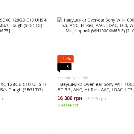
−11%
3
Код товару: 110206
SDXC 128GB C10 UHS-II
Навушники Over-ear Sony WH-10
/s Tough (SFG1TG)
BT 5.3, ANC, Hi-Res, AAC, LDAC, LC3,
Wireless, Mic, Чорний (WH1000XM6
16 380 грн
рн
18 499 грн
В наявності