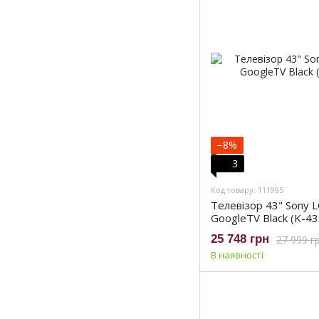
−8%
3
Код товару: 111995
Телевізор 43" Sony 
GoogleTV Black (K-43
25 748 грн
27 999 г
В наявності