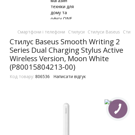
Смартфони і телефони
Стилуси
Стилуси Baseus
Стилу
Стилус Baseus Smooth Writing 2
Series Dual Charging Stylus Active
Wireless Version, Moon White
(P80015804213-00)
Код товару:
806536
Написати відгук