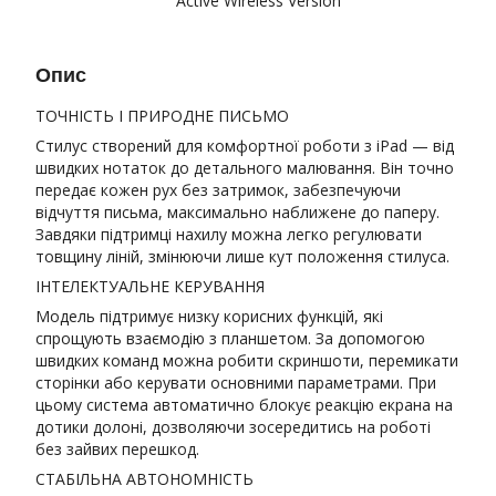
Active Wireless Version
Опис
ТОЧНІСТЬ І ПРИРОДНЕ ПИСЬМО
Стилус створений для комфортної роботи з iPad — від
швидких нотаток до детального малювання. Він точно
передає кожен рух без затримок, забезпечуючи
відчуття письма, максимально наближене до паперу.
Завдяки підтримці нахилу можна легко регулювати
товщину ліній, змінюючи лише кут положення стилуса.
ІНТЕЛЕКТУАЛЬНЕ КЕРУВАННЯ
Модель підтримує низку корисних функцій, які
спрощують взаємодію з планшетом. За допомогою
швидких команд можна робити скриншоти, перемикати
сторінки або керувати основними параметрами. При
цьому система автоматично блокує реакцію екрана на
дотики долоні, дозволяючи зосередитись на роботі
без зайвих перешкод.
СТАБІЛЬНА АВТОНОМНІСТЬ