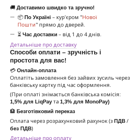
🚚
Доставимо швидко та зручно!
📦
– кур'єром "
Нової
По Україні
Пошти
" прямо до дверей.
⏳
– від 1 до 4 днів.
Час доставки
Детальніше про доставку
Способи оплати – зручність і
простота для вас!
💳
Онлайн-оплата
Оплатіть замовлення без зайвих зусиль через
банківську картку під час оформлення.
(При оплаті знімається банківська комісія:
та
1,5% для LiqPay
1,3% для MonoPay)
🏦
Безготівковий переказ
Оплата через розрахунковий рахунок (з
/
ПДВ
)
без ПДВ
Детальніше про оплату