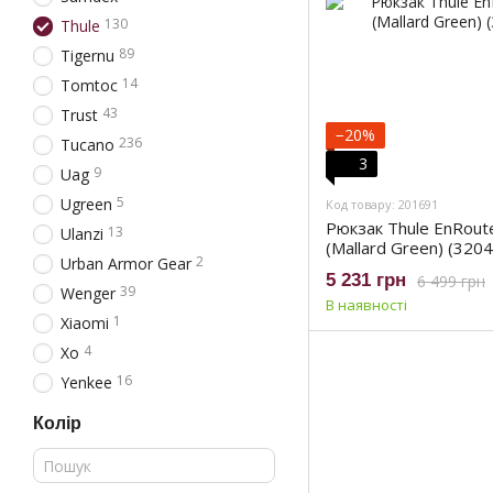
130
Thule
89
Tigernu
14
Tomtoc
43
Trust
−20%
236
Tucano
3
9
Uag
5
Ugreen
Код товару: 201691
Рюкзак Thule EnRou
13
Ulanzi
(Mallard Green) (320
2
Urban Armor Gear
5 231 грн
6 499 грн
39
Wenger
В наявності
1
Xiaomi
4
Xo
16
Yenkee
Колір