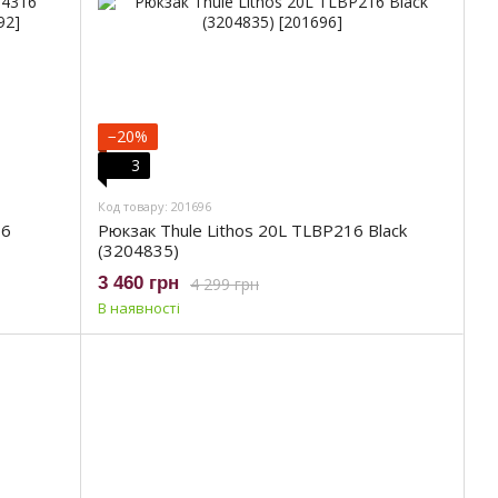
−20%
3
Код товару: 201696
16
Рюкзак Thule Lithos 20L TLBP216 Black
(3204835)
3 460 грн
4 299 грн
В наявності