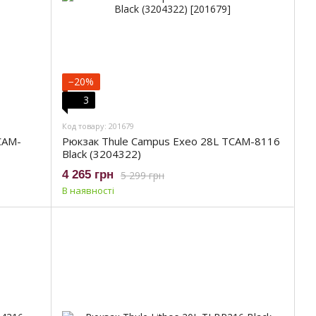
−20%
3
Код товару: 201679
CAM-
Рюкзак Thule Campus Exeo 28L TCAM-8116
Black (3204322)
4 265 грн
5 299 грн
В наявності