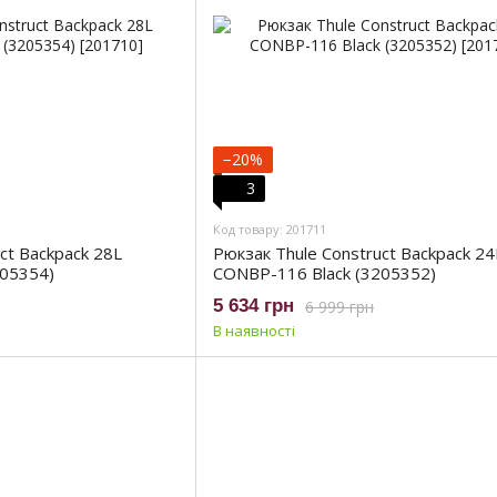
−20%
3
Код товару: 201711
ct Backpack 28L
Рюкзак Thule Construct Backpack 24
205354)
CONBP-116 Black (3205352)
5 634 грн
6 999 грн
В наявності