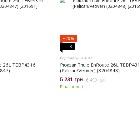
−20%
3
Код товару: 201692
te 26L TEBP4316
Рюкзак Thule EnRoute 26L TEBP43
4847)
(Pelican/Vetiver) (3204848)
5 231 грн
6 499 грн
В наявності