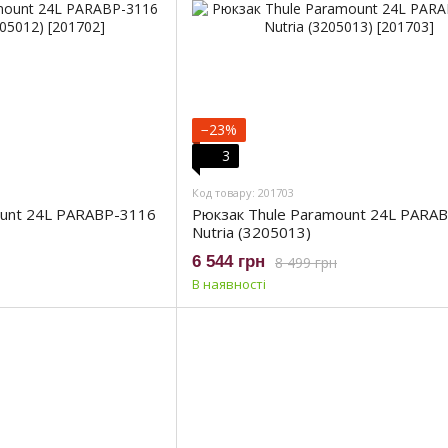
−23%
3
Код товару: 201703
ount 24L PARABP-3116
Рюкзак Thule Paramount 24L PARA
Nutria (3205013)
6 544 грн
8 499 грн
В наявності