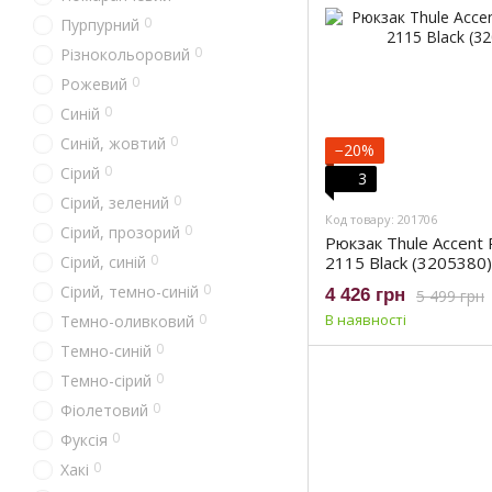
0
Пурпурний
0
Різнокольоровий
0
Рожевий
0
Синій
0
Синій, жовтий
−20%
0
Сірий
3
0
Сірий, зелений
Код товару: 201706
0
Сірий, прозорий
Рюкзак Thule Accent
0
Сірий, синій
2115 Black (3205380)
0
Сірий, темно-синій
4 426 грн
5 499 грн
0
В наявності
Темно-оливковий
0
Темно-синій
0
Темно-сірий
0
Фіолетовий
0
Фуксія
0
Хакі