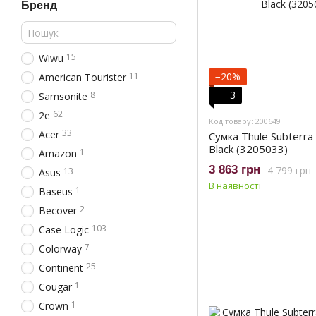
Бренд
15
Wiwu
11
−20%
American Tourister
3
8
Samsonite
62
2e
Код товару: 200649
33
Acer
Сумка Thule Subterra
Black (3205033)
1
Amazon
3 863 грн
4 799 грн
13
Asus
В наявності
1
Baseus
2
Becover
103
Case Logic
7
Colorway
25
Continent
1
Cougar
1
Crown