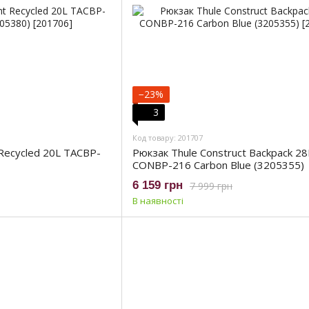
−23%
3
Код товару: 201707
 Recycled 20L TACBP-
Рюкзак Thule Construct Backpack 28
CONBP-216 Carbon Blue (3205355)
6 159 грн
7 999 грн
В наявності