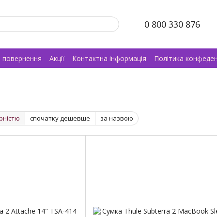
0 800 330 876
а повернення
Акції
Контактна інформація
Політика конфеден
рністю
спочатку дешевше
за назвою