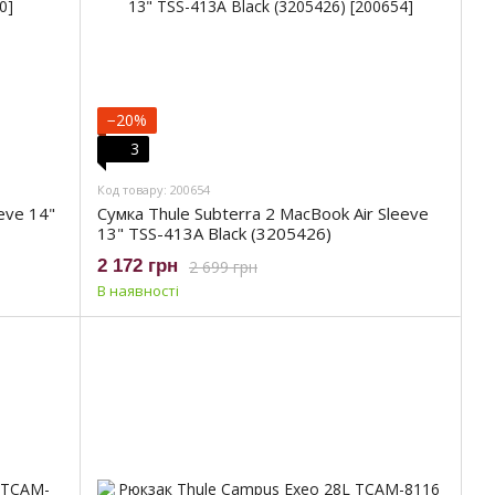
−20%
3
Код товару: 200654
eve 14"
Сумка Thule Subterra 2 MacBook Air Sleeve
13" TSS-413A Black (3205426)
2 172 грн
2 699 грн
В наявності