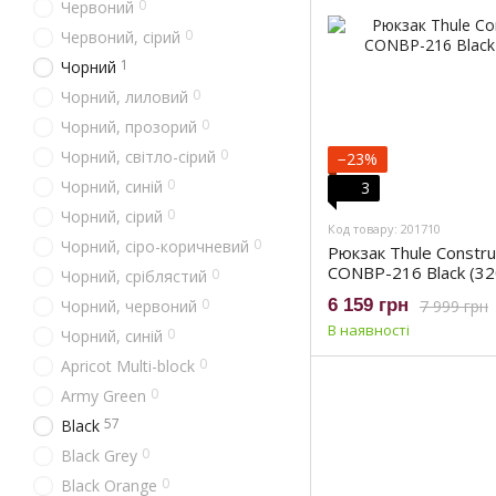
0
Червоний
0
Червоний, сірий
1
Чорний
0
Чорний, лиловий
0
Чорний, прозорий
0
Чорний, світло-сірий
−23%
0
Чорний, синій
3
0
Чорний, сірий
Код товару: 201710
0
Чорний, сіро-коричневий
Рюкзак Thule Constru
CONBP-216 Black (3
0
Чорний, сріблястий
0
6 159 грн
7 999 грн
Чорний, червоний
В наявності
0
Чорний, cиній
0
Apricot Multi-block
0
Army Green
57
Black
0
Black Grey
0
Black Orange