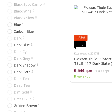
0
Black Spot Camo
0
Black Wine
0
Black Yellow
1
Blue
3
Carbon Blue
−23%
0
Dark
3
2
Dark Blue
0
Dark Cyan
Код товару: 201718
0
Dark Grey
Рюкзак Thule Subterr
TSLB-417 Dark Slate 
1
Dark Shadow
6 544 грн
8 499 грн
5
Dark Slate
В наявності
0
Dark Teal
0
Deep Teal
0
Dim Gold
0
Dress Blue
1
Golden Brown
0