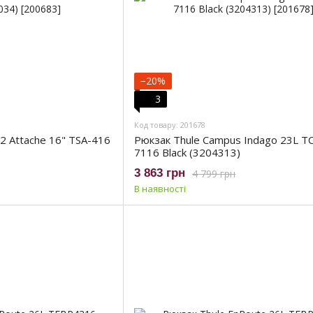
−20%
3
Код товару: 201678
 2 Attache 16" TSA-416
Рюкзак Thule Campus Indago 23L T
7116 Black (3204313)
3 863 грн
4 799 грн
В наявності