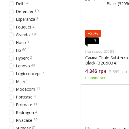
14
Dell
19
Defender
8
Esperanza
2
Fouquet
−20%
19
Grand-x
3
3
Hoco
60
Hp
Код товару: 200683
Сумка Thule Subterra
2
Hyperx
Black (3205034)
44
Lenovo
4 346 грн
5 399 грн
2
Logicconcept
В наявності
1
Mijia
11
Modecom
4
Portcase
11
Promate
4
Redragon
69
Rivacase
31
Sumdex