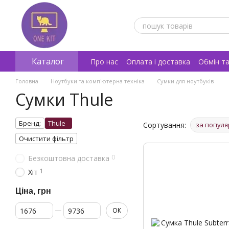
Перейти к основному контенту
Каталог
Про нас
Оплата і доставка
Обмін т
Відгуки про магазин
Головна
Ноутбуки та комп'ютерна техніка
Сумки для ноутбуків
Сумки Thule
Бренд:
Thule
Сортування:
за популя
Очистити фільтр
0
Безкоштовна доставка
1
Хіт
Ціна, грн
От Ціна, грн
До Ціна, грн
ОК