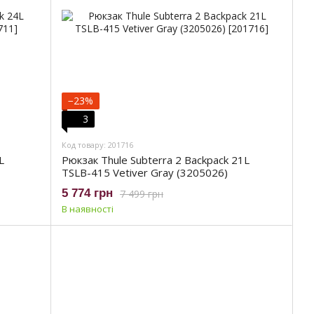
−23%
3
Код товару: 201716
L
Рюкзак Thule Subterra 2 Backpack 21L
TSLB-415 Vetiver Gray (3205026)
5 774 грн
7 499 грн
В наявності