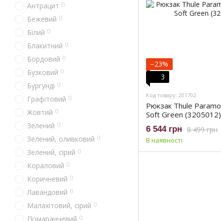
0
Антрацит
0
Бежевий
0
Білий
0
Блакитний
0
Бордовий
−23%
0
Бузковий
3
0
Бургунді
Код товару: 201702
0
Графітовий
Рюкзак Thule Param
0
Жовтий
Soft Green (3205012)
0
Зелений
6 544 грн
8 499 грн
0
Зелений, оливковий
В наявності
0
Зелений, сірий
0
Кораловий
0
Коричневий
0
Лавандовий
0
Малахітовий, сірий
0
Помаранчевий