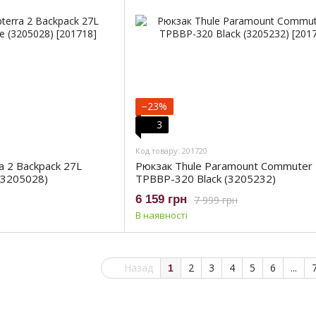
−23%
3
Код товару: 201720
a 2 Backpack 27L
Рюкзак Thule Paramount Commuter
(3205028)
TPBBP-320 Black (3205232)
6 159 грн
7 999 грн
В наявності
Назад
2
3
4
5
6
...
1