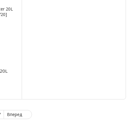
 20L
7
Вперед