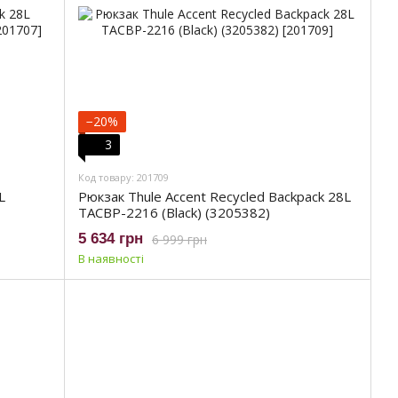
−20%
3
Код товару: 201709
L
Рюкзак Thule Accent Recycled Backpack 28L
TACBP-2216 (Black) (3205382)
5 634 грн
6 999 грн
В наявності