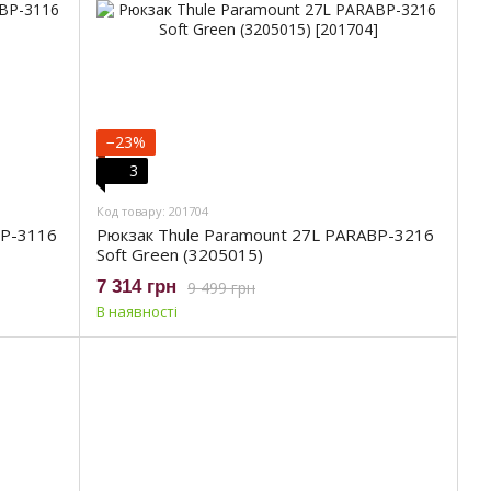
−23%
3
Код товару: 201704
BP-3116
Рюкзак Thule Paramount 27L PARABP-3216
Soft Green (3205015)
7 314 грн
9 499 грн
В наявності