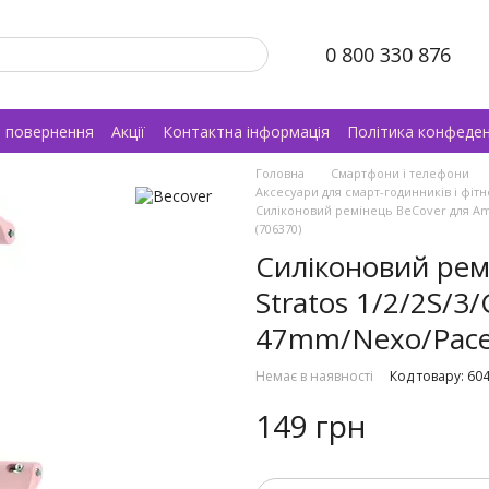
0 800 330 876
а повернення
Акції
Контактна інформація
Політика конфеден
Головна
Смартфони і телефони
Аксесуари для смарт-годинників і фіт
Силіконовий ремінець BeCover для Ama
(706370)
Силіконовий рем
Stratos 1/2/2S/
47mm/Nexo/Pace 
Немає в наявності
Код товару: 60
149 грн