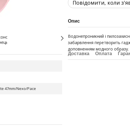
Повідомити, коли з'я
Опис
Водонепроникний і пилозахисни
забарвлення перетворить гадже
доповненням модного образу.
Доставка
Оплата
Гара
Lite 47mm/Nexo/Pace