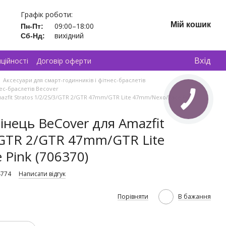
Графік роботи:
Мій кошик
09:00–18:00
Пн-Пт:
вихідний
Сб-Нд:
Вхід
ційності
Договір оферти
Аксесуари для смарт-годинників і фітнес-браслетів
нес-браслетів Becover
zfit Stratos 1/2/2S/3/GTR 2/GTR 47mm/GTR Lite 47mm/Nexo/Pace Pink
інець BeCover для Amazfit
3/GTR 2/GTR 47mm/GTR Lite
Pink (706370)
4774
Написати відгук
Порівняти
В бажання