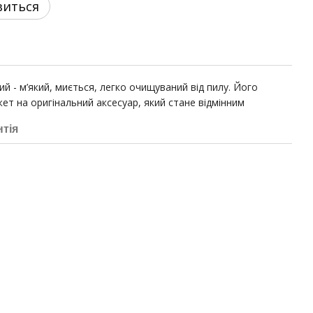
виться
й - м’який, миється, легко очищуваний від пилу. Його
т на оригінальний аксесуар, який стане відмінним
нтія