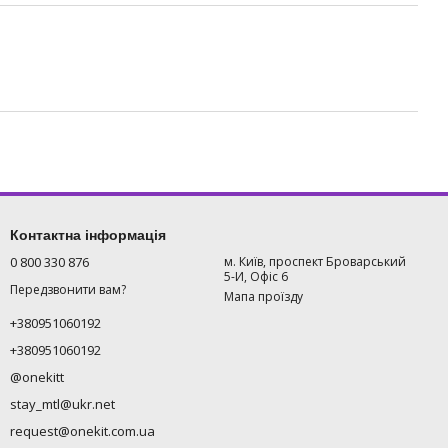
Контактна інформація
0 800 330 876
м. Київ, проспект Броварський
5-И, Офіс 6
Передзвонити вам?
Мапа проїзду
+380951060192
+380951060192
@onekitt
stay_mtl@ukr.net
request@onekit.com.ua